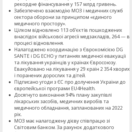
рекордне фінансування у 157 млрд гривень.
Забезпечено взаємодію МОЗ і медичних служб
сектора оборони за принципом «єдиного
медичного простору».
Цілком відновлено 113 об’єктів пошкоджених
внаслідок військової агресії медзакладів, 264 — в
процесі відновлення.
Налагоджено координацію з Єврокомісією DG
SANTE і DG ECHO у питаннях медичної евакуації
та лікування українців у країнах Євросоюзу.
Евакуйовано на лікування у 29 країн 2 354 хворих
і поранених дорослих та дітей.
Підписано угоди з ЄС про долучення України до
європейської програми EU4Health.
Досягнуто виконання 94% плану закупівлі
лікарських засобів, медичних виробів та
медичного обладнання, запланованих на 2022
рік.
МОЗ має налагоджену дієву співпрацю зі
Світовим банком. За рахунок додаткового