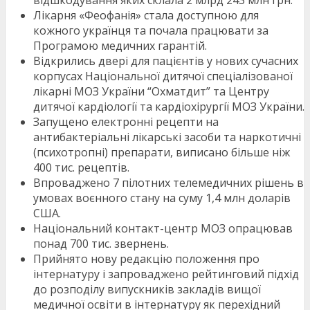
відшкодування яких склала 2 млрд 243 млн грн.
Лікарня «Феофанія» стала доступною для
кожного українця та почала працювати за
Програмою медичних гарантій.
Відкрились двері для пацієнтів у нових сучасних
корпусах Національної дитячої спеціалізованої
лікарні МОЗ України “Охматдит” та Центру
дитячої кардіології та кардіохірургії МОЗ України.
Запущено електронні рецепти на
антибактеріальні лікарські засоби та наркотичні
(психотропні) препарати, виписано більше ніж
400 тис. рецептів.
Впроваджено 7 пілотних телемедичних рішень в
умовах воєнного стану на суму 1,4 млн доларів
США.
Національний контакт-центр МОЗ опрацював
понад 700 тис. звернень.
Прийнято нову редакцію положення про
інтернатуру і запроваджено рейтинговий підхід
до розподілу випускників закладів вищої
медичної освіти в інтернатуру як перехідний