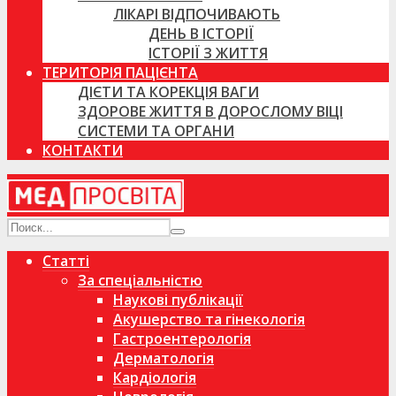
ЛІКАРІ ВІДПОЧИВАЮТЬ
ДЕНЬ В ІСТОРІЇ
ІСТОРІЇ З ЖИТТЯ
ТЕРИТОРІЯ ПАЦІЄНТА
ДІЄТИ ТА КОРЕКЦІЯ ВАГИ
ЗДОРОВЕ ЖИТТЯ В ДОРОСЛОМУ ВІЦІ
СИСТЕМИ ТА ОРГАНИ
КОНТАКТИ
Статті
За спеціальністю
Наукові публікації
Акушерство та гінекологія
Гастроентерологія
Дерматологія
Кардіологія