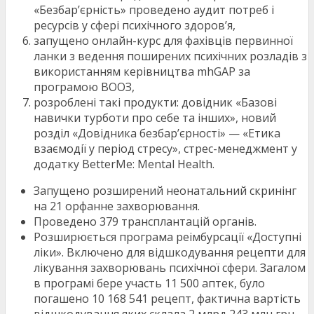
«Безбар’єрність» проведено аудит потреб і
ресурсів у сфері психічного здоров’я,
запущено онлайн-курс для фахівців первинної
ланки з ведення поширених психічних розладів з
використанням керівництва mhGAP за
програмою ВООЗ,
розроблені такі продукти: довідник «Базові
навички турботи про себе та інших», новий
розділ «Довідника безбарʼєрності» — «Етика
взаємодії у період стресу», стрес-менеджмент у
додатку BetterMe: Mental Health.
Запущено розширений неонатальний скринінг
на 21 орфанне захворювання.
Проведено 379 трансплантацій органів.
Розширюється програма реімбурсації «Доступні
ліки». Включено для відшкодування рецепти для
лікування захворювань психічної сфери. Загалом
в програмі бере участь 11 500 аптек, було
погашено 10 168 541 рецепт, фактична вартість