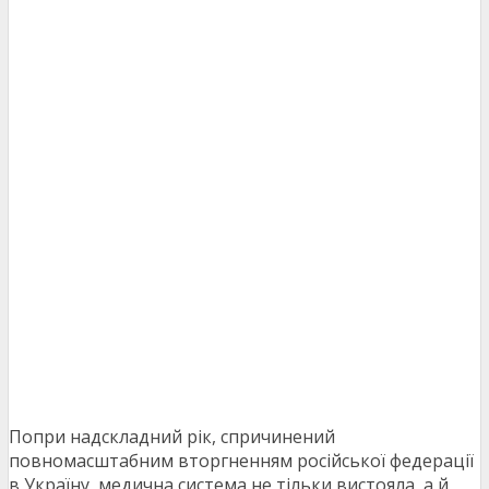
Попри надскладний рік, спричинений
повномасштабним вторгненням російської федерації
в Україну, медична система не тільки вистояла, а й