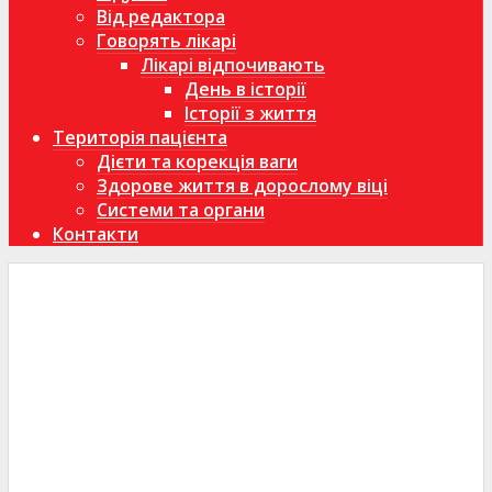
Від редактора
Говорять лікарі
Лікарі відпочивають
День в історії
Історії з життя
Територія пацієнта
Дієти та корекція ваги
Здорове життя в дорослому віці
Системи та органи
Контакти