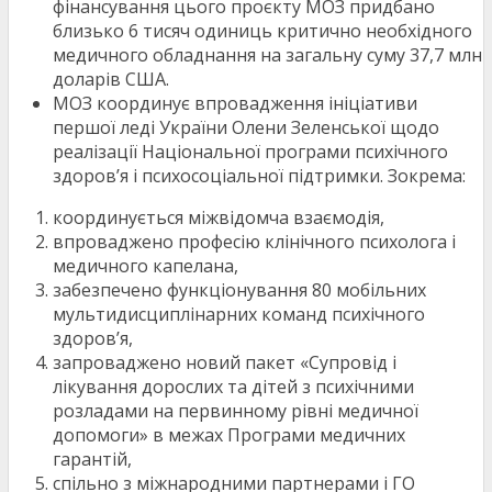
фінансування цього проєкту МОЗ придбано
близько 6 тисяч одиниць критично необхідного
медичного обладнання на загальну суму 37,7 млн
доларів США.
МОЗ координує впровадження ініціативи
першої леді України Олени Зеленської щодо
реалізації Національної програми психічного
здоров’я і психосоціальної підтримки. Зокрема:
координується міжвідомча взаємодія,
впроваджено професію клінічного психолога і
медичного капелана,
забезпечено функціонування 80 мобільних
мультидисциплінарних команд психічного
здоров’я,
запроваджено новий пакет «Супровід і
лікування дорослих та дітей з психічними
розладами на первинному рівні медичної
допомоги» в межах Програми медичних
гарантій,
спільно з міжнародними партнерами і ГО