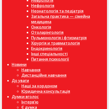
Неврологія
Нефрологія
Неонатологія та педіатрія
Загальна практика — сімейна
медицина
Онкологія
Отоларінгологія
Пульмонологія і фтизиатрія
Хірургія и травматологія
Ендокринологія
Інші спеціальності
Питання психології
Новини
Навчання
Дистанційне навчання
До уваги
Наші за кордоном
Юридична консультація
Думки вголос
Інтерв’ю
Є думка