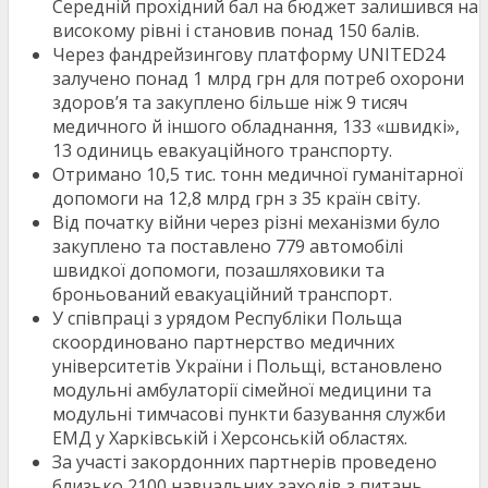
Середній прохідний бал на бюджет залишився на
високому рівні і становив понад 150 балів.
Через фандрейзингову платформу UNITED24
залучено понад 1 млрд грн для потреб охорони
здоров’я та закуплено більше ніж 9 тисяч
медичного й іншого обладнання, 133 «швидкі»,
13 одиниць евакуаційного транспорту.
Отримано 10,5 тис. тонн медичної гуманітарної
допомоги на 12,8 млрд грн з 35 країн світу.
Від початку війни через різні механізми було
закуплено та поставлено 779 автомобілі
швидкої допомоги, позашляховики та
броньований евакуаційний транспорт.
У співпраці з урядом Республіки Польща
скоординовано партнерство медичних
університетів України і Польщі, встановлено
модульні амбулаторії сімейної медицини та
модульні тимчасові пункти базування служби
ЕМД у Харківській і Херсонській областях.
За участі закордонних партнерів проведено
близько 2100 навчальних заходів з питань