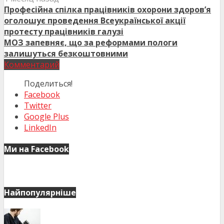
Професійна спілка працівників охорони здоров’я
оголошує проведення Всеукраїнської акції
протесту працівників галузі
МОЗ запевняє, що за реформами пологи
залишуться безкоштовними
Комментарий
Поделиться!
Facebook
Twitter
Google Plus
LinkedIn
Ми на Facebook
Найпопулярніше