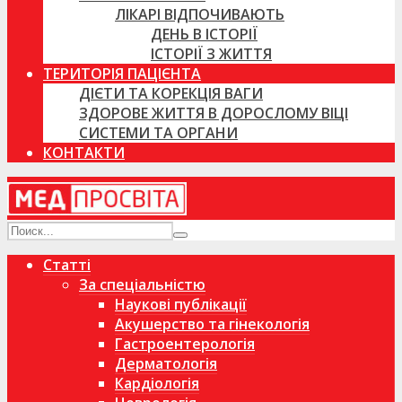
ЛІКАРІ ВІДПОЧИВАЮТЬ
ДЕНЬ В ІСТОРІЇ
ІСТОРІЇ З ЖИТТЯ
ТЕРИТОРІЯ ПАЦІЄНТА
ДІЄТИ ТА КОРЕКЦІЯ ВАГИ
ЗДОРОВЕ ЖИТТЯ В ДОРОСЛОМУ ВІЦІ
СИСТЕМИ ТА ОРГАНИ
КОНТАКТИ
Статті
За спеціальністю
Наукові публікації
Акушерство та гінекологія
Гастроентерологія
Дерматологія
Кардіологія