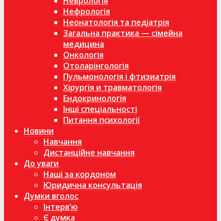
Неврологія
Нефрологія
Неонатологія та педіатрія
Загальна практика — сімейна
медицина
Онкологія
Отоларінгологія
Пульмонологія і фтизиатрія
Хірургія и травматологія
Ендокринологія
Інші спеціальності
Питання психології
Новини
Навчання
Дистанційне навчання
До уваги
Наші за кордоном
Юридична консультація
Думки вголос
Інтерв’ю
Є думка