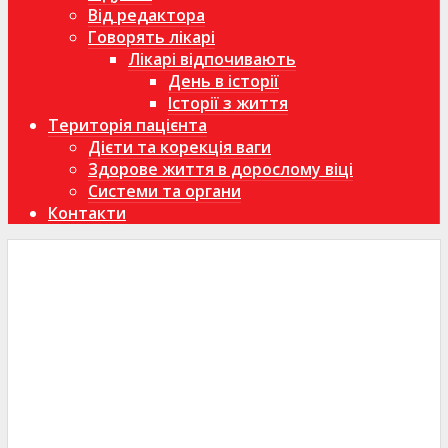
Від редактора
Говорять лікарі
Лікарі відпочивають
День в історії
Історії з життя
Територія пацієнта
Дієти та корекція ваги
Здорове життя в дорослому віці
Системи та органи
Контакти