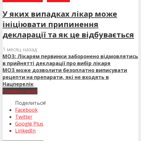
У яких випадках лікар може
ініціювати припинення
декларації та як це відбувається
1 месяц назад
МОЗ: Лікарям первинки заборонено відмовлятись
в прийнятті декларації про вибір лікаря
МОЗ може дозволити безоплатно виписувати
рецепти на препарати, які не входять в
Нацперелік
Комментарий
Поделиться!
Facebook
Twitter
Google Plus
LinkedIn