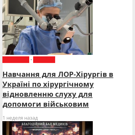
НАВЧАННЯ
•
НОВИНИ
Навчання для ЛОР-Хірургів в
Україні по хірургічному
відновленню слуху для
допомоги військовим
1 неделя назад