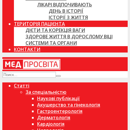
ЛІКАРІ ВІДПОЧИВАЮТЬ
ДЕНЬ В ІСТОРІЇ
ІСТОРІЇ З ЖИТТЯ
ТЕРИТОРІЯ ПАЦІЄНТА
ДІЄТИ ТА КОРЕКЦІЯ ВАГИ
ЗДОРОВЕ ЖИТТЯ В ДОРОСЛОМУ ВІЦІ
СИСТЕМИ ТА ОРГАНИ
КОНТАКТИ
Статті
За спеціальністю
Наукові публікації
Акушерство та гінекологія
Гастроентерологія
Дерматологія
Кардіологія