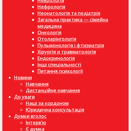
Неврологія
Нефрологія
Неонатологія та педіатрія
Загальна практика — сімейна
медицина
Онкологія
Отоларінгологія
Пульмонологія і фтизиатрія
Хірургія и травматологія
Ендокринологія
Інші спеціальності
Питання психології
Новини
Навчання
Дистанційне навчання
До уваги
Наші за кордоном
Юридична консультація
Думки вголос
Інтерв’ю
Є думка