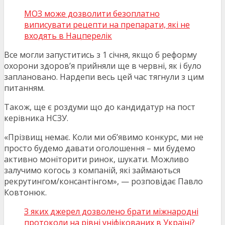
МОЗ може дозволити безоплатно
виписувати рецепти на препарати, які не
входять в Нацперелік
Все могли запуститись з 1 січня, якщо б реформу
охорони здоров’я прийняли ще в червні, як і було
заплановано. Нардепи весь цей час тягнули з цим
питанням.
Також, ще є роздуми що до кандидатур на пост
керівника НСЗУ.
«Прізвищ немає. Коли ми об’явимо конкурс, ми не
просто будемо давати оголошення – ми будемо
активно моніторити ринок, шукати. Можливо
залучимо когось з компаній, які займаються
рекрутингом/консантінгом», — розповідає Павло
Ковтонюк.
З яких джерел дозволено брати міжнародні
протоколи на рівні уніфікованих в Україні?