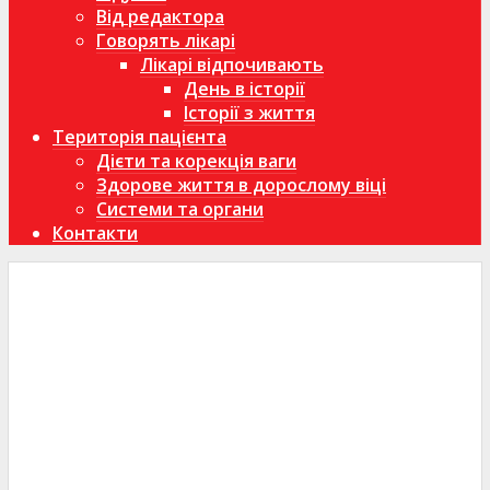
Від редактора
Говорять лікарі
Лікарі відпочивають
День в історії
Історії з життя
Територія пацієнта
Дієти та корекція ваги
Здорове життя в дорослому віці
Системи та органи
Контакти