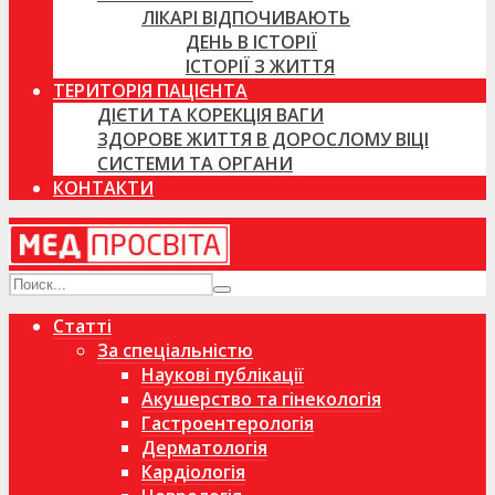
ЛІКАРІ ВІДПОЧИВАЮТЬ
ДЕНЬ В ІСТОРІЇ
ІСТОРІЇ З ЖИТТЯ
ТЕРИТОРІЯ ПАЦІЄНТА
ДІЄТИ ТА КОРЕКЦІЯ ВАГИ
ЗДОРОВЕ ЖИТТЯ В ДОРОСЛОМУ ВІЦІ
СИСТЕМИ ТА ОРГАНИ
КОНТАКТИ
Статті
За спеціальністю
Наукові публікації
Акушерство та гінекологія
Гастроентерологія
Дерматологія
Кардіологія