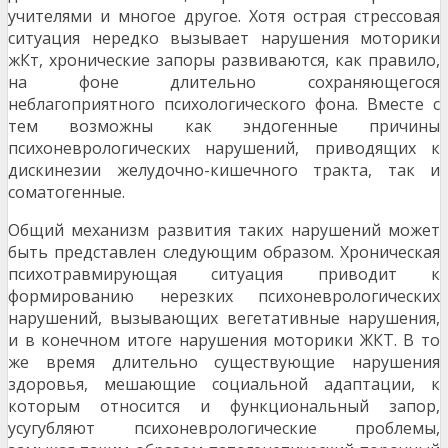
учителями и многое другое. Хотя ост­рая стрессовая
ситуация нередко вызывает нару­шения моторики
жКт, хронические запоры разви­ваются, как правило,
на фоне длительно сохра­няющегося
неблагоприятного психологического фона. Вместе с
тем возможны как эндогенные причины
психоневрологических нарушений, при­водящих к
дискинезии желудочно-кишечного тракта, так и
соматогенные.
Общий механизм развития таких нарушений мо­жет
быть представлен следующим образом. Хро­ническая
психотравмирующая ситуация приводит к
формированию нерезких психоневрологических
нарушений, вызывающих вегетативные наруше­ния,
и в конечном итоге нарушения моторики ЖКТ. В то
же время длительно существующие нарушения
здоровья, мешающие социальной адаптации, к
которым относится и функциональ­ный запор,
усугубляют психоневрологические проблемы,