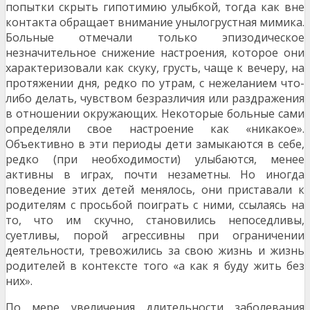
попытки скрыть гипотимию улыбкой, тогда как вне
контакта обращает внимание уныло­грустная мимика.
Больные отмечали только эпи­зодическое
незначительное снижение настроения, которое они
характеризовали как скуку, грусть, чаще к вечеру, на
протяжении дня, редко по утрам, с нежеланием что-
либо делать, чувством безразличия или раздражения
в отношении окру­жающих. Некоторые больные сами
определяли свое настроение как «никакое».
Объективно в эти периоды дети замыкаются в себе,
редко (при необходимости) улыбаются, менее
активны в иг­рах, почти незаметны. Но иногда
поведение этих детей менялось, они приставали к
родителям с просьбой поиграть с ними, ссылаясь на
то, что им скучно, становились непоседливы,
суетливы, по­рой агрессивны при ограничении
деятельности, тревожились за свою жизнь и жизнь
родителей в контексте того «а как я буду жить без
них».
По мере увеличения длительности заболевания