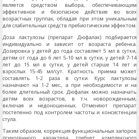
является средством выбора, обеспечи­вающим
эффективное и безопасное действие во всех
возрастных группах, обладая при этом уни­кальным
для слабительных средств пребиотическим эффектом.
Доза лактулозы (препарат Дюфалак) подбирается
индивидуально и зависит от возраста ребенка.
Дозировка у детей до года составляет 5 мл в сут­ки,
детям от года до 6 лет 5-10 мл в сутки, у де­тей 7-14
лет до 15 мл в сутки, у детей старше 14 лет и
взрослых 15-45 мл/сут. Кратность приема может
составлять 1-2 раза в сутки. Курс лактуло­зы
назначают на 1-2 мес., а при необходимости и на
более длительный срок. Дюфалак можно назначать
детям всех возрастов, в т.ч. новорож­денным,
включая и недоношенных. Отменяют препарат
постепенно под контролем частоты и консистенции
стула.
Таким образом, коррекция функциональных запо­ров
психогенного характера требует комплексного