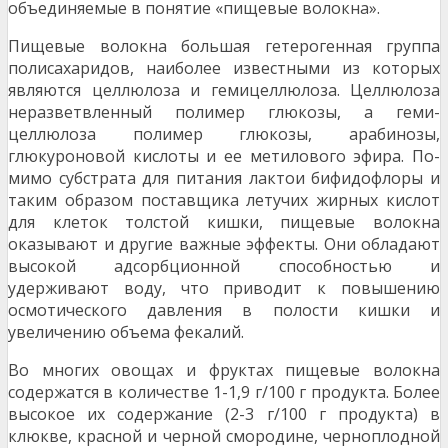
объединяемые в понятие «пище­вые волокна».
Пищевые волокна большая гетерогенная группа
полисахаридов, наиболее известными из которых
являются целлюлоза и гемицеллюлоза. Целлюло­за
неразветвленный полимер глюкозы, а геми­
целлюлоза полимер глюкозы, арабинозы,
глюкуроновой кислоты и ее метилового эфира. По­
мимо субстрата для питания лактои бифидофлоры и
таким образом поставщика летучих жир­ных кислот
для клеток толстой кишки, пищевые волокна
оказывают и другие важные эффекты. Они обладают
высокой адсорбционной способно­стью и
удерживают воду, что приводит к повыше­нию
осмотического давления в полости кишки и
увеличению объема фекалий.
Во многих овощах и фруктах пищевые волокна
содержатся в количестве 1-1,9 г/100 г продукта. Более
высокое их содержание (2-3 г/100 г продук­та) в
клюкве, красной и черной смородине, черно­плодной