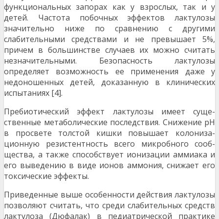
функциональных запорах как у взрослых, так и у
детей. Частота побочных эф­фектов лактулозы
значительно ниже по сравне­нию с другими
слабительными средствами и не превышает 5%,
причем в большинстве случаев их можно считать
незначительными. Безопасность лактулозы
определяет возможность ее примене­ния даже у
недоношенных детей, доказанную в клинических
испытаниях [4].
Пребиотический эффект лактулозы имеет суще­
ственные метаболические последствия. Снижение рН
в просвете толстой кишки повышает колониза­
ционную резистентность всего микробного сооб­
щества, а также способствует ионизации аммиака и
его выведению в виде ионов аммония, снижает его
токсические эффекты.
Приведенные выше особенности действия лактулозы
позволяют считать, что среди слабительных средств
лактулоза (Дюфалак) в педиатрической практике