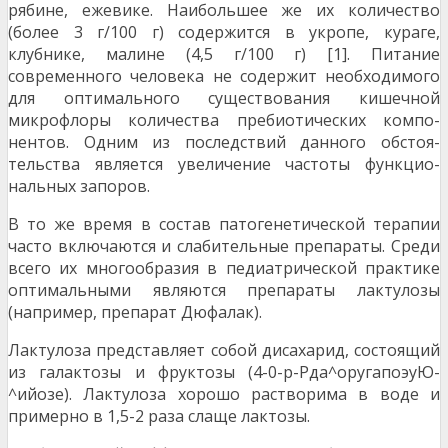
рябине, ежевике. Наибольшее же их ко­личество
(более 3 г/100 г) содержится в укропе, кураге,
клубнике, малине (4,5 г/100 г) [1]. Питание
современного человека не содержит необходимо­го
для оптимального существования кишечной
микрофлоры количества пребиотических компо­
нентов. Одним из последствий данного обстоя­
тельства является увеличение частоты функцио­
нальных запоров.
В то же время в состав патогенетической терапии
часто включаются и слабительные препараты. Среди
всего их многообразия в педиатрической практике
оптимальными являются препараты лактулозы
(например, препарат Дюфалак).
Лактулоза представляет собой дисахарид, состо­ящий
из галактозы и фруктозы (4-0-р-Рда^оругапоэуЮ-
^ийозе). Лактулоза хорошо растворима в воде и
примерно в 1,5-2 раза слаще лактозы.