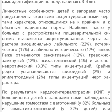
самоидентифи­кации по полу, начиная с 3-4 лет.
Личностные особенности детей с запорами часто
представлены скрытыми акцентуированными чер­
тами характера, относящимися не к крайним, а к
обычным вариантам нормы. Наиболее часто у
больных с расстройствами пищеварительной си­
стемы выявляются акцентуированные черты ха­
рактера эмоционально лабильного (22%), истери­
ческого (17%) и лабильно-истерического (17%) типов.
Реже отмечаются сенситивный (12%), тре­вожно-
замкнутый (12%), психастенический (4%) и астено-
невротический (3,3%) типы акцентуаций. Крайне
редко устанавливаются шизоидный (2%) и
эпилептоидный (2%) типы акцентуаций черт ха­
рактера.
По результатам кардиоинтервалографии (КИГ) у
большинства детей с запорами нами наблюда­лось
нарушение гомеостаза с ваготонией (у 82% больных)
и симпатикотонической (у 32% детей) или