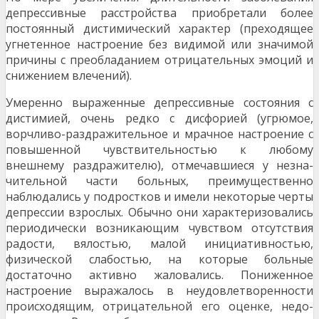
депрессивные расстройства приобретали более
постоянный дистимический характер (преходящее
угнетенное настроение без видимой или значимой
причины с преобладанием отрицательных эмоций и
снижением влечений).
Умеренно выраженные депрессивные состояния с
дистимией, очень редко с дисфорией (угрюмое,
ворчливо-раздражительное и мрачное настрое­ние с
повышенной чувствительностью к любому
внешнему раздражителю), отмечавшиеся у незна­
чительной части больных, преимущественно
наблюдались у подростков и имели некоторые черты
депрессии взрослых. Обычно они характе­ризовались
периодически возникающим чувством отсутствия
радости, вялостью, малой инициатив­ностью,
физической слабостью, на которые боль­ные
достаточно активно жаловались. Пониженное
настроение выражалось в неудовлетворенности
происходящим, отрицательной его оценке, недо­