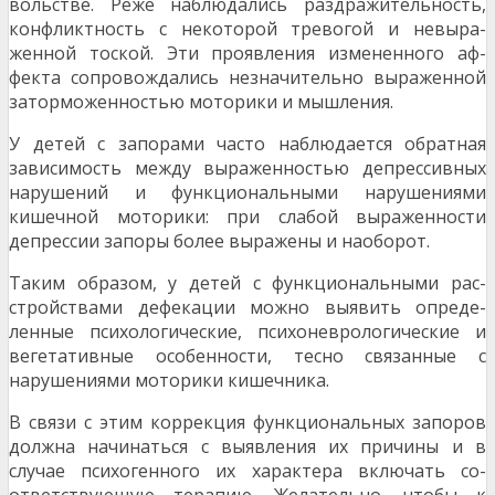
вольстве. Реже наблюдались раздражительность,
конфликтность с некоторой тревогой и невыра­
женной тоской. Эти проявления измененного аф­
фекта сопровождались незначительно выражен­ной
заторможенностью моторики и мышления.
У детей с запорами часто наблюдается обратная
зависимость между выраженностью депрессив­ных
нарушений и функциональными нарушениями
кишечной моторики: при слабой выраженности
депрессии запоры более выражены и наоборот.
Таким образом, у детей с функциональными рас­
стройствами дефекации можно выявить опреде­
ленные психологические, психоневрологические и
вегетативные особенности, тесно связанные с
нарушениями моторики кишечника.
В связи с этим коррекция функциональных запо­ров
должна начинаться с выявления их причины и в
случае психогенного их характера включать со­