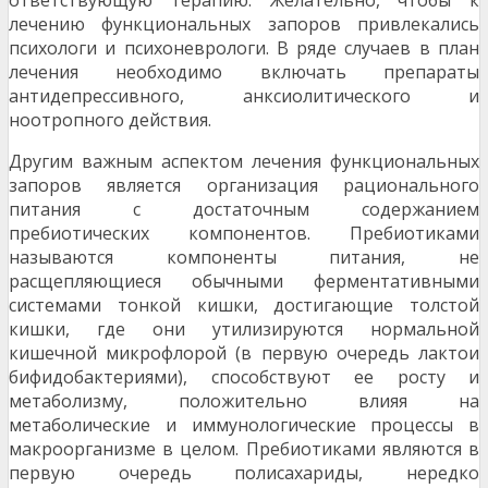
ответствующую терапию. Желательно, чтобы к
лечению функциональных запоров привлекались
психологи и психоневрологи. В ряде случаев в план
лечения необходимо включать препараты
антидепрессивного, анксиолитического и
ноотропного действия.
Другим важным аспектом лечения функциональ­ных
запоров является организация рационального
питания с достаточным содержанием
пребиотических компонентов. Пребиотиками
называются компоненты питания, не
расщепляющиеся обыч­ными ферментативными
системами тонкой кишки, достигающие толстой
кишки, где они утилизиру­ются нормальной
кишечной микрофлорой (в первую очередь лактои
бифидобактериями), способствуют ее росту и
метаболизму, положи­тельно влияя на
метаболические и иммунологи­ческие процессы в
макроорганизме в целом. Пре­биотиками являются в
первую очередь полисаха­риды, нередко