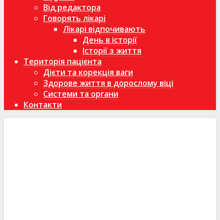
Від редактора
Говорять лікарі
Лікарі відпочивають
День в історії
Історії з життя
Територія пацієнта
Дієти та корекція ваги
Здорове життя в дорослому віці
Системи та органи
Контакти