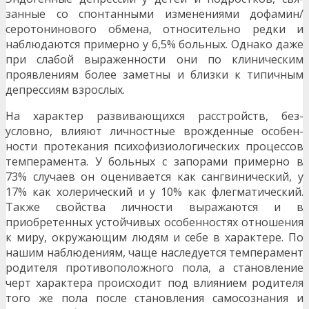
занные со спонтанными изменениями дофамин/
серотонинового обмена, относительно редки и
наблюдаются примерно у 6,5% больных. Однако даже
при слабой выраженности они по клиниче­ским
проявлениям более заметны и близки к ти­пичным
депрессиям взрослых.
На характер развивающихся расстройств, без­
условно, влияют личностные врожденные особен­
ности протекания психофизиологических процес­сов
темперамента. У больных с запорами при­мерно в
73% случаев он оценивается как сангви­нический, у
17% как холерический и у 10% как флегматический.
Также свойства личности выра­жаются и в
приобретенных устойчивых особенно­стях отношения
к миру, окружающим людям и се­бе в характере. По
нашим наблюдениям, чаще наследуется темперамент
родителя противопо­ложного пола, а становление
черт характера про­исходит под влиянием родителя
того же пола по­сле становления самосознания и