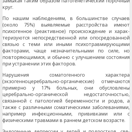
замыкая таким образом патогенетиче­ский порочный
круг.
По нашим наблюдениям, в большинстве случаев
(около 75%) выявляемые расстройства имеют
психогенное (реактивное) происхождение и харак­
теризуются непосредственной или опосредован­ной
связью с теми или иными психотравмирую­щими
факторами, чаще незначительными по си­ле, но
повторяющимися, и обычно с улучшением состояния
при устранении этих факторов.
Нарушения соматогенного характера
(экзогенноцеребрально-органические) отмечаются
пример­но у 17% больных, они обусловлены
церебраль­но-органической недостаточностью,
связанной с патологией беременности и родов, а
также с раз­личными соматическими заболеваниями,
напри­мер инфекционными, прививками или с
физиче­скими травмами в раннем детском возрасте.
Эндогенные депрессии у детей и подростков, свя­