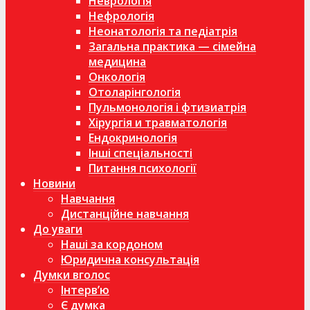
Неврологія
Нефрологія
Неонатологія та педіатрія
Загальна практика — сімейна
медицина
Онкологія
Отоларінгологія
Пульмонологія і фтизиатрія
Хірургія и травматологія
Ендокринологія
Інші спеціальності
Питання психології
Новини
Навчання
Дистанційне навчання
До уваги
Наші за кордоном
Юридична консультація
Думки вголос
Інтерв’ю
Є думка