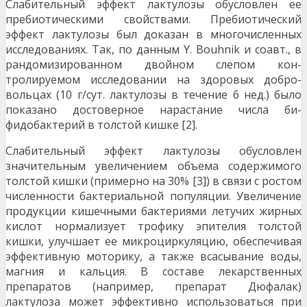
Слабительный эффект лактулозы обусловлен ее
пребиотическими свойствами. Пребиотический
эффект лактулозы был доказан в многочисленных
исследованиях. Так, по данным Y. Bouhnik и соавт., в
рандомизированном двойном слепом кон­
тролируемом исследовании на здоровых добро­
вольцах (10 г/сут. лактулозы в течение 6 нед.) бы­ло
показано достоверное нарастание числа би­
фидобактерий в толстой кишке [2].
Слабительный эффект лактулозы обусловлен
значительным увеличением объема содержимого
толстой кишки (примерно на 30% [3]) в связи с ро­стом
численности бактериальной популяции. Уве­личение
продукции кишечными бактериями лету­чих жирных
кислот нормализует трофику эпителия толстой
кишки, улучшает ее микроциркуляцию, обеспечивая
эффективную моторику, а также вса­сывание воды,
магния и кальция. В составе ле­карственных
препаратов (например, препарат Дюфалак)
лактулоза может эффективно исполь­зоваться при