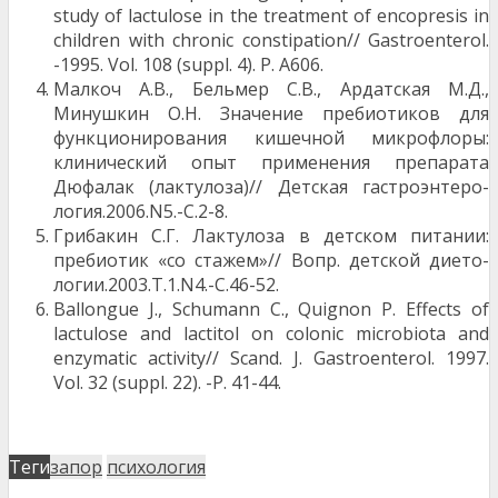
study of lactulose in the treatment of encopresis in
children with chronic constipation// Gastroenterol.
-1995. Vol. 108 (suppl. 4). P. A606.
Малкоч А.В., Бельмер С.В., Ардатская М.Д.,
Минушкин О.Н. Значение пребиотиков для
функционирования кишечной микрофлоры:
клинический опыт применения препарата
Дюфалак (лактулоза)// Детская гастроэнтеро­
логия.2006.N5.-С.2-8.
Грибакин С.Г. Лактулоза в детском питании:
пребиотик «со стажем»// Вопр. детской дието­
логии.2003.Т.1.N4.-С.46-52.
Ballongue J., Schumann C., Quignon P. Effects of
lactulose and lactitol on colonic microbiota and
enzymatic activity// Scand. J. Gastroenterol. 1997.
Vol. 32 (suppl. 22). -P. 41-44.
Теги
запор
психология