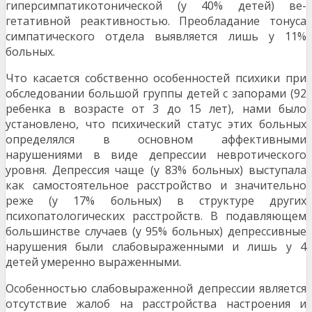
гиперсимпатикотонической (у 40% детей) ве­
гетативной реактивностью. Преобладание тонуса
симпатического отдела выявляется лишь у 11%
больных.
Что касается собственно особенностей психики при
обследовании большой группы детей с запо­рами (92
ребенка в возрасте от 3 до 15 лет), нами было
установлено, что психический статус этих больных
определялся в основном аффективными
нарушениями в виде депрессии невротического
уровня. Депрессия чаще (у 83% больных) высту­пала
как самостоятельное расстройство и значи­тельно
реже (у 17% больных) в структуре других
психопатологических расстройств. В подавляю­щем
большинстве случаев (у 95% больных) де­прессивные
нарушения были слабовыраженными и лишь у 4
детей умеренно выраженными.
Особенностью слабовыраженной депрессии яв­ляется
отсутствие жалоб на расстройства настро­ения и