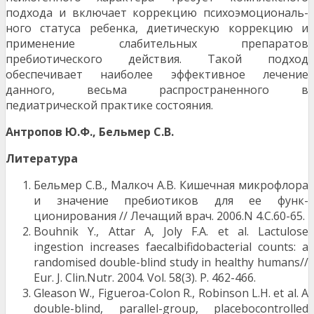
подхода и включает коррекцию психоэмоциональ­
ного статуса ребенка, диетическую коррекцию и
применение слабительных препаратов
пребиотического действия. Такой подход
обеспечивает наиболее эффективное лечение
данного, весьма распространенного в
педиатрической практике состояния.
Антропов Ю.Ф., Бельмер С.В.
Литература
Бельмер С.В., Малкоч А.В. Кишечная микро­флора
и значение пребиотиков для ее функ­
ционирования // Лечащий врач. 2006.N 4.С.60-65.
Bouhnik Y., Attar A, Joly F.A. et al. Lactulose
ingestion increases faecalbifidobacterial counts: a
randomised double-blind study in healthy humans//
Eur. J. Clin.Nutr. 2004. Vol. 58(3). P. 462-466.
Gleason W., Figueroa-Colon R., Robinson L.H. et al. A
double-blind, parallel-group, placebo­controlled