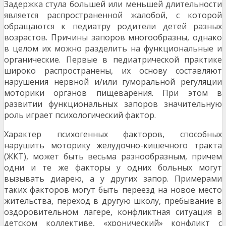
Задержка стула большей или меньшей длитель­ности
является распространенной жалобой, с ко­торой
обращаются к педиатру родители детей разных
возрастов. Причины запоров многообраз­ны, однако
в целом их можно разделить на функ­циональные и
органические. Первые в педиатри­ческой практике
широко распространены, их осно­ву составляют
нарушения нервной и/или гумо­ральной регуляции
моторики органов пищеваре­ния. При этом в
развитии функциональных запо­ров значительную
роль играет психологический фактор.
Характер психогенных факторов, способных
нарушить моторику желудочно-кишечного тракта
(ЖКТ), может быть весьма разнообразным, при­чем
одни и те же факторы у одних больных могут
вызывать диарею, а у других запор. Примерами
таких факторов могут быть переезд на новое ме­сто
жительства, переход в другую школу, пребы­вание в
оздоровительном лагере, конфликтная ситуация в
детском коллективе, «хронический» конфликт с