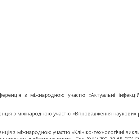
ренція з міжнародною участю «Актуальні інфекційні
нція з міжнародною участю «Впровадження наукових ро
нція з міжнародною участю «Клініко-технологічні виклик
тканин, діабетична стопа». Тел. (044) 292-70-68, 374-50-