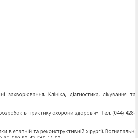
 захворювання. Клініка, діагностика, лікування та
зробок в практику охорони здоров’я». Тел. (044) 428-
и в етапній та реконструктивній хірургії. Вогнепальні
65, 560-89-42, 560-11-00.