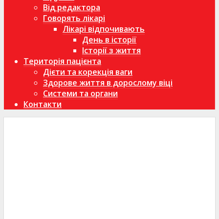
Від редактора
Говорять лікарі
Лікарі відпочивають
День в історії
Історії з життя
Територія пацієнта
Дієти та корекція ваги
Здорове життя в дорослому віці
Системи та органи
Контакти