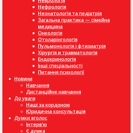
Неврологія
Нефрологія
Неонатологія та педіатрія
Загальна практика — сімейна
медицина
Онкологія
Отоларінгологія
Пульмонологія і фтизиатрія
Хірургія и травматологія
Ендокринологія
Інші спеціальності
Питання психології
Новини
Навчання
Дистанційне навчання
До уваги
Наші за кордоном
Юридична консультація
Думки вголос
Інтерв’ю
Є думка