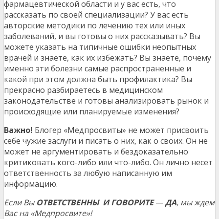
фармацевтической области и у вас есть, что
рассказать по своей специализации? У вас есть
авторские методики по лечению тех или иных
заболеваний, и вы готовы о них рассказывать? Вы
можете указать на типичные ошибки неопытных
врачей и знаете, как их избежать? Вы знаете, почему
именно эти болезни самые распространенные и
какой при этом должна быть профилактика? Вы
прекрасно разбираетесь в медицинском
законодательстве и готовы анализировать рынок и
происходящие или планируемые изменения?
Важно!
Блогер «Медпросвиты» не может присвоить
себе чужие заслуги и писать о них, как о своих. Он не
может не аргументировать и бездоказательно
критиковать кого-либо или что-либо. Он лично несет
ответственность за любую написанную им
информацию.
Если Вы
ОТВЕТСТВЕННЫ И ГОВОРИТЕ
—
ДА
, мы ждем
Вас на «Медпросвите»!