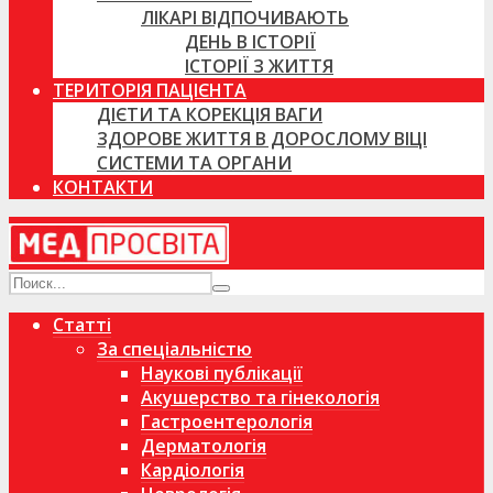
ЛІКАРІ ВІДПОЧИВАЮТЬ
ДЕНЬ В ІСТОРІЇ
ІСТОРІЇ З ЖИТТЯ
ТЕРИТОРІЯ ПАЦІЄНТА
ДІЄТИ ТА КОРЕКЦІЯ ВАГИ
ЗДОРОВЕ ЖИТТЯ В ДОРОСЛОМУ ВІЦІ
СИСТЕМИ ТА ОРГАНИ
КОНТАКТИ
Статті
За спеціальністю
Наукові публікації
Акушерство та гінекологія
Гастроентерологія
Дерматологія
Кардіологія