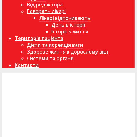
Від редактора
Говорять лікарі
Лікарі відпочивають
День в історії
Історії з життя
Територія пацієнта
Дієти та корекція ваги
Здорове життя в дорослому віці
Системи та органи
Контакти