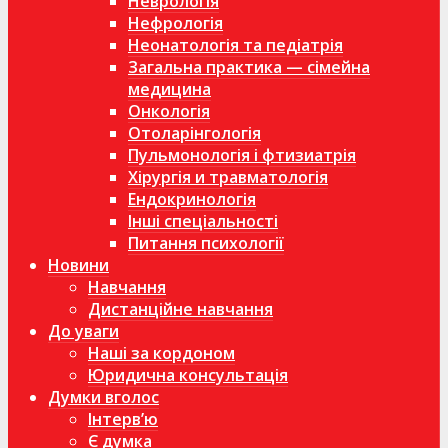
Неврологія
Нефрологія
Неонатологія та педіатрія
Загальна практика — сімейна
медицина
Онкологія
Отоларінгологія
Пульмонологія і фтизиатрія
Хірургія и травматологія
Ендокринологія
Інші спеціальності
Питання психології
Новини
Навчання
Дистанційне навчання
До уваги
Наші за кордоном
Юридична консультація
Думки вголос
Інтерв’ю
Є думка