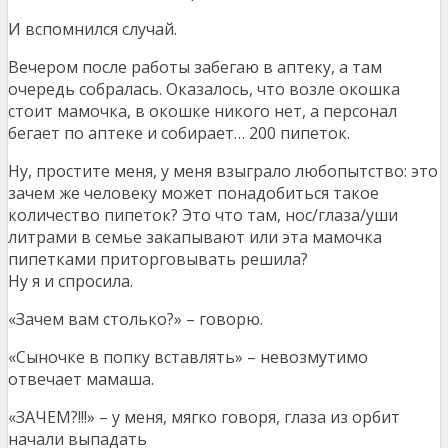
И вспомнился случай.
Вечером после работы забегаю в аптеку, а там
очередь собралась. Оказалось, что возле окошка
стоит мамочка, в окошке никого нет, а персонал
бегает по аптеке и собирает… 200 пипеток.
Ну, простите меня, у меня взыграло любопытство: это
зачем же человеку может понадобиться такое
количество пипеток? Это что там, нос/глаза/уши
литрами в семье закапывают или эта мамочка
пипетками приторговывать решила?
Ну я и спросила.
«Зачем вам столько?» – говорю.
«Сыночке в попку вставлять» – невозмутимо
отвечает мамаша.
«ЗАЧЕМ?!!!» – у меня, мягко говоря, глаза из орбит
начали выпадать