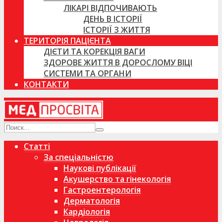
ЛІКАРІ ВІДПОЧИВАЮТЬ
ДЕНЬ В ІСТОРІЇ
ІСТОРІЇ З ЖИТТЯ
ТЕРИТОРІЯ ПАЦІЄНТА
ДІЄТИ ТА КОРЕКЦІЯ ВАГИ
ЗДОРОВЕ ЖИТТЯ В ДОРОСЛОМУ ВІЦІ
СИСТЕМИ ТА ОРГАНИ
КОНТАКТИ
Статті
За спеціальністю
Наукові публікації
Акушерство та гінекологія
Гастроентерологія
Дерматологія
Кардіологія