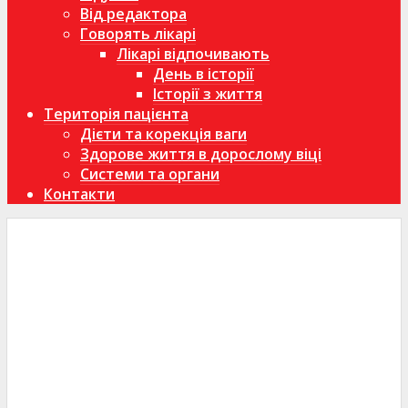
Від редактора
Говорять лікарі
Лікарі відпочивають
День в історії
Історії з життя
Територія пацієнта
Дієти та корекція ваги
Здорове життя в дорослому віці
Системи та органи
Контакти