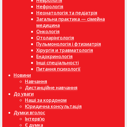
Неврологія
Нефрологія
Неонатологія та педіатрія
Загальна практика — сімейна
медицина
Онкологія
Отоларінгологія
Пульмонологія і фтизиатрія
Хірургія и травматологія
Ендокринологія
Інші спеціальності
Питання психології
Новини
Навчання
Дистанційне навчання
До уваги
Наші за кордоном
Юридична консультація
Думки вголос
Інтерв’ю
Є думка