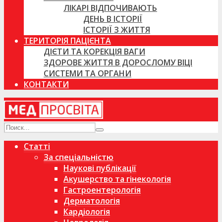
ЛІКАРІ ВІДПОЧИВАЮТЬ
ДЕНЬ В ІСТОРІЇ
ІСТОРІЇ З ЖИТТЯ
ТЕРИТОРІЯ ПАЦІЄНТА
ДІЄТИ ТА КОРЕКЦІЯ ВАГИ
ЗДОРОВЕ ЖИТТЯ В ДОРОСЛОМУ ВІЦІ
СИСТЕМИ ТА ОРГАНИ
КОНТАКТИ
Статті
За спеціальністю
Наукові публікації
Акушерство та гінекологія
Гастроентерологія
Дерматологія
Кардіологія