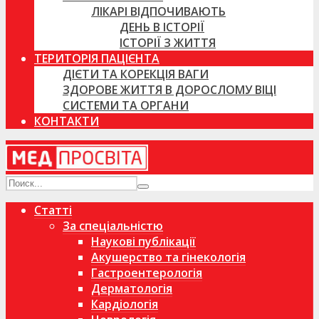
ЛІКАРІ ВІДПОЧИВАЮТЬ
ДЕНЬ В ІСТОРІЇ
ІСТОРІЇ З ЖИТТЯ
ТЕРИТОРІЯ ПАЦІЄНТА
ДІЄТИ ТА КОРЕКЦІЯ ВАГИ
ЗДОРОВЕ ЖИТТЯ В ДОРОСЛОМУ ВІЦІ
СИСТЕМИ ТА ОРГАНИ
КОНТАКТИ
Статті
За спеціальністю
Наукові публікації
Акушерство та гінекологія
Гастроентерологія
Дерматологія
Кардіологія