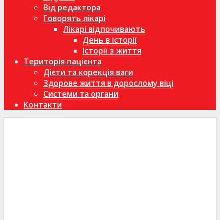
Від редактора
Говорять лікарі
Лікарі відпочивають
День в історії
Історії з життя
Територія пацієнта
Дієти та корекція ваги
Здорове життя в дорослому віці
Системи та органи
Контакти