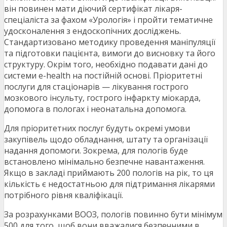
він повинен мати діючий сертифікат лікаря-
спеціаліста за фахом «Урологія» і пройти тематичне
удосконалення з ендоскопічних досліджень.
Стандартизовано методику проведення маніпуляції
та підготовки пацієнта, вимоги до висновку та його
структуру. Окрім того, необхідно подавати дані до
системи e-health на постійній основі. Пріоритетні
послуги для стаціонарів — лікування гострого
мозкового інсульту, гострого інфаркту міокарда,
допомога в пологах і неонатальна допомога.
Для пріоритетних послуг будуть окремі умови
закупівель щодо обладнання, штату та організації
надання допомоги. Зокрема, для пологів буде
встановлено мінімально безпечне навантаження.
Якщо в закладі приймають 200 пологів на рік, то ця
кількість є недостатньою для підтримання лікарями
потрібного рівня кваліфікації.
За розрахунками ВООЗ, пологів повинно бути мінімум
500 для того, щоб вони вважалися безпечними в