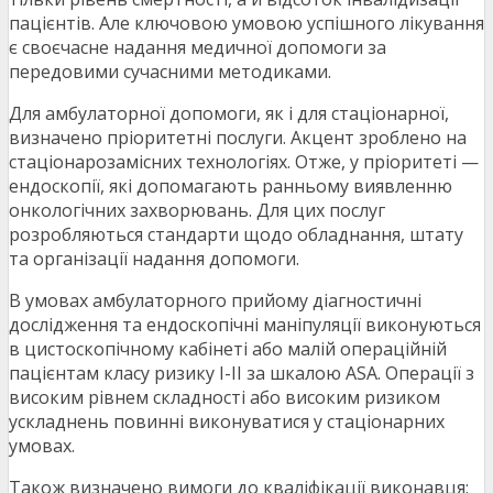
пацієнтів. Але ключовою умовою успішного лікування
є своєчасне надання медичної допомоги за
передовими сучасними методиками.
Для амбулаторної допомоги, як і для стаціонарної,
визначено пріоритетні послуги. Акцент зроблено на
стаціонарозамісних технологіях. Отже, у пріоритеті —
ендоскопії, які допомагають ранньому виявленню
онкологічних захворювань. Для цих послуг
розробляються стандарти щодо обладнання, штату
та організації надання допомоги.
В умовах амбулаторного прийому діагностичні
дослідження та ендоскопічні маніпуляції виконуються
в цистоскопічному кабінеті або малій операційній
пацієнтам класу ризику I-II за шкалою ASA. Операції з
високим рівнем складності або високим ризиком
ускладнень повинні виконуватися у стаціонарних
умовах.
Також визначено вимоги до кваліфікації виконавця: