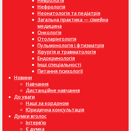
Неврологія
Нефрологія
Неонатологія та педіатрія
Загальна практика — сімейна
медицина
Онкологія
Отоларінгологія
Пульмонологія і фтизиатрія
Хірургія и травматологія
Ендокринологія
Інші спеціальності
Питання психології
Новини
Навчання
Дистанційне навчання
До уваги
Наші за кордоном
Юридична консультація
Думки вголос
Інтерв’ю
Є думка