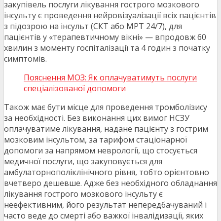
закупівель послуги лікування гострого мозкового
інсульту є проведення нейровізуалізації всіх пацієнтів
з підозрою на інсульт (СКТ або МРТ 24/7), для
пацієнтів у «терапевтичному вікні» — впродовж 60
хвилин з моменту госпіталізації та 4 годин з початку
симптомів.
Пояснення МОЗ: Як оплачуватимуть послуги
спеціалізованої допомоги
Також має бути місце для проведення тромболізису
за необхідності. Без виконання цих вимог НСЗУ
оплачуватиме лікування, надане пацієнту з гострим
мозковим інсультом, за тарифом стаціонарної
допомоги за напрямом неврології, що стосується
медичної послуги, що закуповується для
амбулаторнополіклінічного рівня, тобто орієнтовно
вчетверо дешевше. Адже без необхідного обладнання
лікування гострого мозкового інсульту є
неефективним, його результат непередбачуваний і
часто веде до смерті або важкої інвалідизації, яких