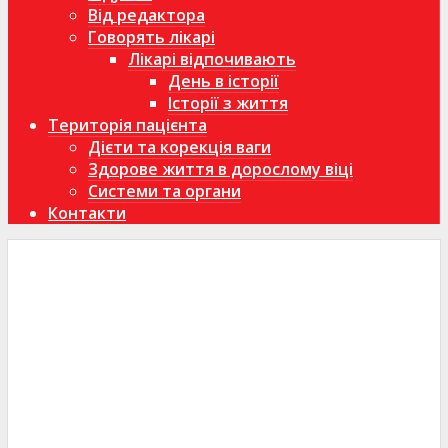
Від редактора
Говорять лікарі
Лікарі відпочивають
День в історії
Історії з життя
Територія пацієнта
Дієти та корекція ваги
Здорове життя в дорослому віці
Системи та органи
Контакти