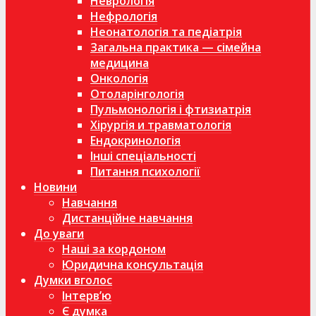
Неврологія
Нефрологія
Неонатологія та педіатрія
Загальна практика — сімейна
медицина
Онкологія
Отоларінгологія
Пульмонологія і фтизиатрія
Хірургія и травматологія
Ендокринологія
Інші спеціальності
Питання психології
Новини
Навчання
Дистанційне навчання
До уваги
Наші за кордоном
Юридична консультація
Думки вголос
Інтерв’ю
Є думка