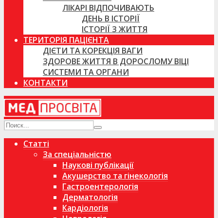
ЛІКАРІ ВІДПОЧИВАЮТЬ
ДЕНЬ В ІСТОРІЇ
ІСТОРІЇ З ЖИТТЯ
ТЕРИТОРІЯ ПАЦІЄНТА
ДІЄТИ ТА КОРЕКЦІЯ ВАГИ
ЗДОРОВЕ ЖИТТЯ В ДОРОСЛОМУ ВІЦІ
СИСТЕМИ ТА ОРГАНИ
КОНТАКТИ
Статті
За спеціальністю
Наукові публікації
Акушерство та гінекологія
Гастроентерологія
Дерматологія
Кардіологія