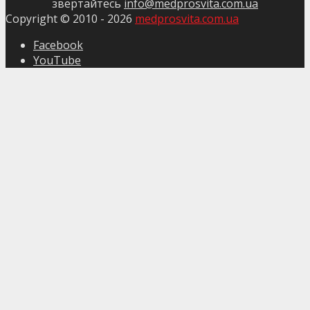
звертайтесь
info@medprosvita.com.ua
Copyright © 2010 -
2026
medprosvita.com.ua
Facebook
YouTube