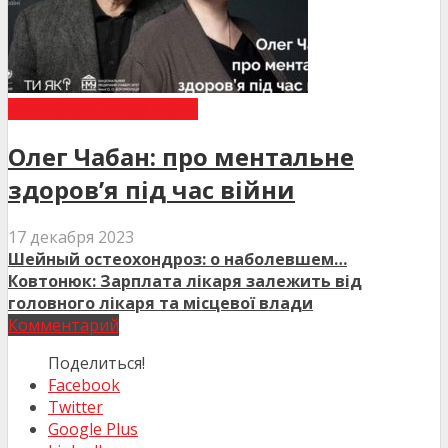
ІНТЕРВ'Ю СПЕЦІАЛІСТА
Олег Чабан: про ментальне
здоров’я під час війни
17 декабря 2023
Шейный остеохондроз: о наболевшем…
Ковтонюк: Зарплата лікаря залежить від
головного лікаря та місцевої влади
Комментарий
Поделиться!
Facebook
Twitter
Google Plus