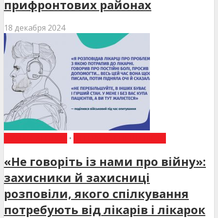
прифронтових районах
18 декабря 2024
ДУМКИ ВГОЛОС
•
ІНТЕРВ'Ю СПЕЦІАЛІСТА
«Не говоріть із нами про війну»:
захисники й захисниці
розповіли, якого спілкування
потребують від лікарів і лікарок