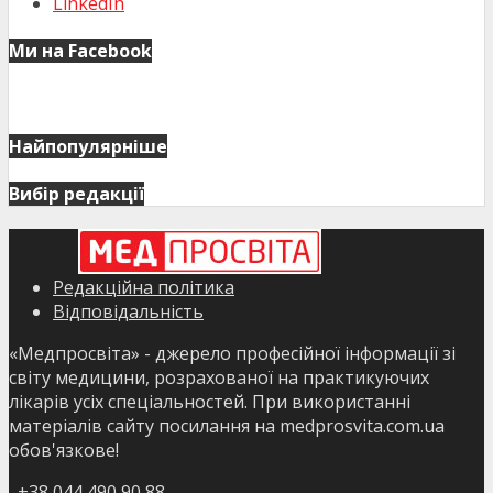
LinkedIn
Ми на Facebook
Найпопулярніше
Вибір редакції
Редакційна політика
Відповідальність
«Медпросвіта» - джерело професійної інформації зі
світу медицини, розрахованої на практикуючих
лікарів усіх спеціальностей. При використанні
матеріалів сайту посилання на medprosvita.com.ua
обов'язкове!
+38 044 490 90 88