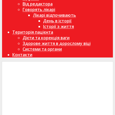
Від редактора
Говорять лікарі
Лікарі відпочивають
День в історії
Історії з життя
Територія пацієнта
Дієти та корекція ваги
Здорове життя в дорослому віці
Системи та органи
Контакти