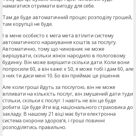
намагатися отримати вигоду для себе.
Там де буде автоматичний процес розподілу грошей,
там корупції не буде.
І в мене особисто є мега мета втілити систему
автоматичного нарахування коштів за послугу.
Автоматично, тому що чиновник не може
вирішувати, скільки жінок народило в пологовому
будинку. Він може вирішити скільки дати. Коли вони
попросили 60, а він каже: є 50, я може тобі і дам 60, але
з них ти даси мені 10. Бо він приймає це рішення.
Але коли гроші йдуть за послугою, він не може
впливати на кількість послуг, він змушений дати туди
стільки, скільки є послуг. І навіть не він це буде
робити. Це буде йти від національного страховика до
закладу. В нашому 21 віці має бути електронна
система охорони здоров’я, і гроші повинні
розподілятись правильно.