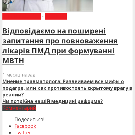
ВИБІР РЕДАКЦІЇ
•
НОВИНИ
Відповідаємо на поширені
запитання про повноваження
лікарів ПМД при формуванні
МВТН
1 месяц назад
Мнение травматолога: Развеиваем все мифы о
подагре, или как противостоять скрытому врагу в
реалии?
Чи потрібна нашій медицині реформа?
Комментарий
Поделиться!
Facebook
Twitter