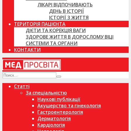
ЛІКАРІ ВІДПОЧИВАЮТЬ
ДЕНЬ В ІСТОРІЇ
ІСТОРІЇ З ЖИТТЯ
ТЕРИТОРІЯ ПАЦІЄНТА
ДІЄТИ ТА КОРЕКЦІЯ ВАГИ
ЗДОРОВЕ ЖИТТЯ В ДОРОСЛОМУ ВІЦІ
СИСТЕМИ ТА ОРГАНИ
КОНТАКТИ
Статті
За спеціальністю
Наукові публікації
Акушерство та гінекологія
Гастроентерологія
Дерматологія
Кардіологія