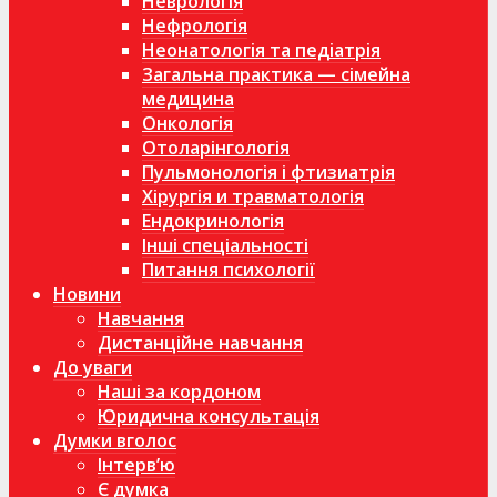
Неврологія
Нефрологія
Неонатологія та педіатрія
Загальна практика — сімейна
медицина
Онкологія
Отоларінгологія
Пульмонологія і фтизиатрія
Хірургія и травматологія
Ендокринологія
Інші спеціальності
Питання психології
Новини
Навчання
Дистанційне навчання
До уваги
Наші за кордоном
Юридична консультація
Думки вголос
Інтерв’ю
Є думка