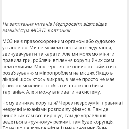
На запитання читачів Медпросвіти відповідає
замміністра МОЗ П. Ковтонюк
МОЗ не є правоохоронним органом або судовою
установою. Ми не можемо вести розслідування,
звинувачувати та карати. Але ми можемо міняти
правила гри, роблячи втілення корупційних схем
неможливим. Міністерство не повинно займатись
розв’язуванням мікропроблем на місцях. Якщо в
лікарні щось хтось викрав, в мене просто не має
фізичної можливості «бігати з тапкою і бити
тарганів». Але я можу впливати на систему.
Чому виникає корупція? Через незрозумілі правила і
незручні механізми розподілу фінансів. Там де
чиновник сам все вирішує, там де управління
ведеться в «ручному» режимі, там буде корупція.
Тому що це вузьке місце і цей чиновник буде