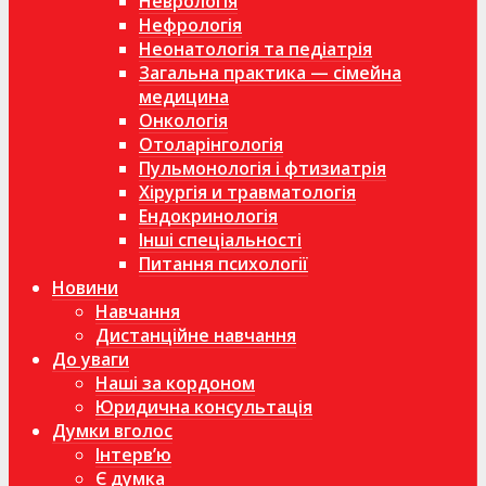
Неврологія
Нефрологія
Неонатологія та педіатрія
Загальна практика — сімейна
медицина
Онкологія
Отоларінгологія
Пульмонологія і фтизиатрія
Хірургія и травматологія
Ендокринологія
Інші спеціальності
Питання психології
Новини
Навчання
Дистанційне навчання
До уваги
Наші за кордоном
Юридична консультація
Думки вголос
Інтерв’ю
Є думка