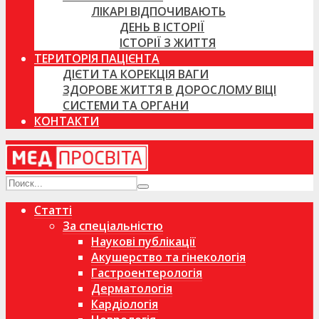
ЛІКАРІ ВІДПОЧИВАЮТЬ
ДЕНЬ В ІСТОРІЇ
ІСТОРІЇ З ЖИТТЯ
ТЕРИТОРІЯ ПАЦІЄНТА
ДІЄТИ ТА КОРЕКЦІЯ ВАГИ
ЗДОРОВЕ ЖИТТЯ В ДОРОСЛОМУ ВІЦІ
СИСТЕМИ ТА ОРГАНИ
КОНТАКТИ
Статті
За спеціальністю
Наукові публікації
Акушерство та гінекологія
Гастроентерологія
Дерматологія
Кардіологія