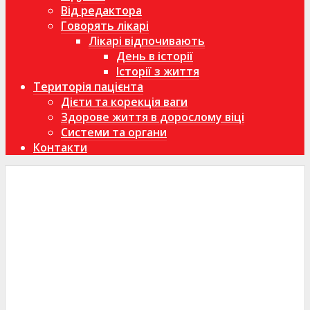
Від редактора
Говорять лікарі
Лікарі відпочивають
День в історії
Історії з життя
Територія пацієнта
Дієти та корекція ваги
Здорове життя в дорослому віці
Системи та органи
Контакти