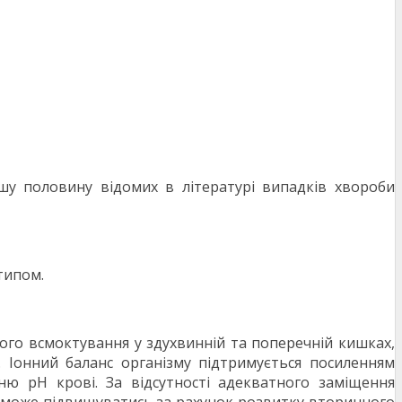
льшу половину відомих в літературі випадків хвороби
типом.
ого всмоктування у здухвинній та поперечній кишках,
 Іонний баланс організму підтримується посиленням
ю рН крові. За відсутності адекватного заміщення
ію може підвищуватись за рахунок розвитку вторинного