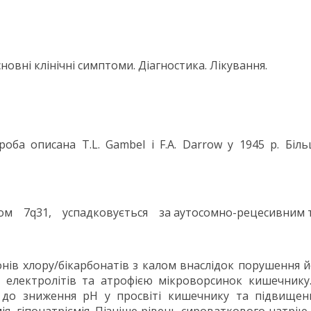
сновні клінічні симптоми. Діагностика. Лікування.
роба описана T.L. Gambel і F.A. Darrow у 1945 р. Бі
 7q31, успадковується за аутосомно-рецесивним 
нів хлору/бікарбонатів з калом внаслідок порушення й
електролітів та атрофією мікроворсинок кишечнику.
 до зниження рН у просвіті кишечнику та підвищенн
мія, гіпонатріємія. Пізніше рівень сироваткового натр