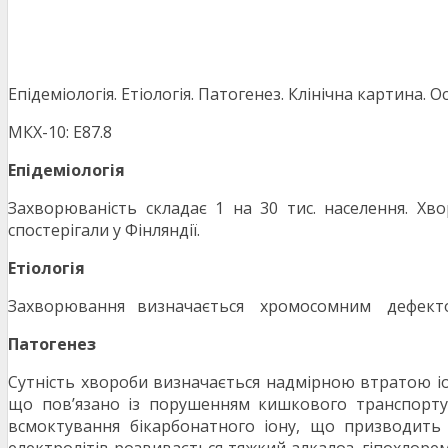
Епідеміологія. Етіологія. Патогенез. Клінічна картина. О
МКХ-10: Е87.8
Епідеміологія
Захворюваність складає 1 на 30 тис. населення. Хво
спостерігали у Фінляндії.
Етіологія
Захворювання визначається хромосомним дефектом
Патогенез
Сутність хвороби визначається надмірною втратою іо
що пов’язано із порушенням кишкового транспорту 
всмоктування бікарбонатного іону, що призводить
електролітів розвивається тяжкий алкалоз, гіпохлоре