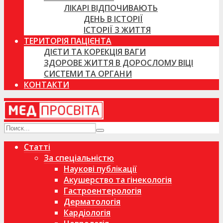
ЛІКАРІ ВІДПОЧИВАЮТЬ
ДЕНЬ В ІСТОРІЇ
ІСТОРІЇ З ЖИТТЯ
ТЕРИТОРІЯ ПАЦІЄНТА
ДІЄТИ ТА КОРЕКЦІЯ ВАГИ
ЗДОРОВЕ ЖИТТЯ В ДОРОСЛОМУ ВІЦІ
СИСТЕМИ ТА ОРГАНИ
КОНТАКТИ
Статті
За спеціальністю
Наукові публікації
Акушерство та гінекологія
Гастроентерологія
Дерматологія
Кардіологія