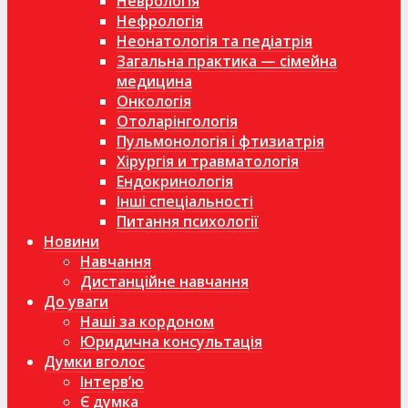
Неврологія
Нефрологія
Неонатологія та педіатрія
Загальна практика — сімейна
медицина
Онкологія
Отоларінгологія
Пульмонологія і фтизиатрія
Хірургія и травматологія
Ендокринологія
Інші спеціальності
Питання психології
Новини
Навчання
Дистанційне навчання
До уваги
Наші за кордоном
Юридична консультація
Думки вголос
Інтерв’ю
Є думка