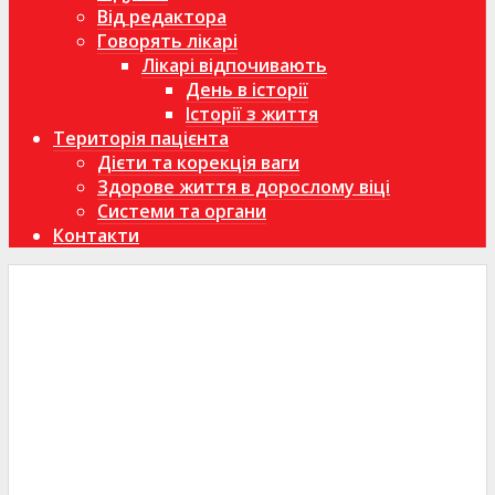
Від редактора
Говорять лікарі
Лікарі відпочивають
День в історії
Історії з життя
Територія пацієнта
Дієти та корекція ваги
Здорове життя в дорослому віці
Системи та органи
Контакти