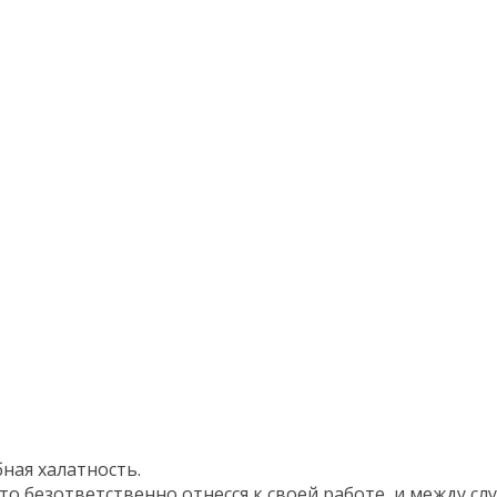
бная халатность.
то безответственно отнесся к своей работе, и между сл