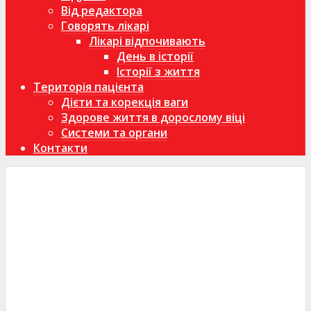
Від редактора
Говорять лікарі
Лікарі відпочивають
День в історії
Історії з життя
Територія пацієнта
Дієти та корекція ваги
Здорове життя в дорослому віці
Системи та органи
Контакти