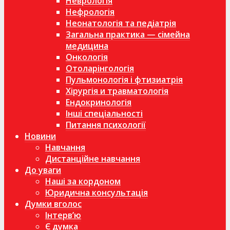
Неврологія
Нефрологія
Неонатологія та педіатрія
Загальна практика — сімейна
медицина
Онкологія
Отоларінгологія
Пульмонологія і фтизиатрія
Хірургія и травматологія
Ендокринологія
Інші спеціальності
Питання психології
Новини
Навчання
Дистанційне навчання
До уваги
Наші за кордоном
Юридична консультація
Думки вголос
Інтерв’ю
Є думка