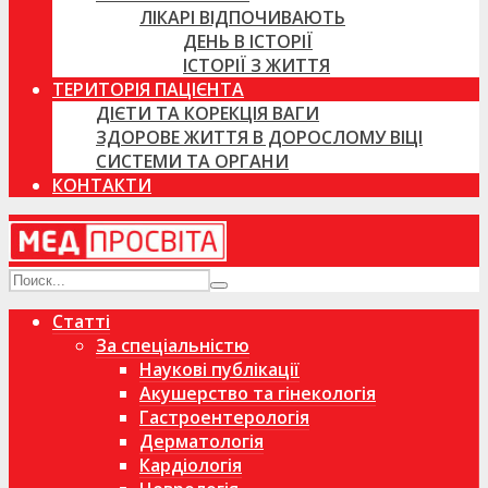
ЛІКАРІ ВІДПОЧИВАЮТЬ
ДЕНЬ В ІСТОРІЇ
ІСТОРІЇ З ЖИТТЯ
ТЕРИТОРІЯ ПАЦІЄНТА
ДІЄТИ ТА КОРЕКЦІЯ ВАГИ
ЗДОРОВЕ ЖИТТЯ В ДОРОСЛОМУ ВІЦІ
СИСТЕМИ ТА ОРГАНИ
КОНТАКТИ
Статті
За спеціальністю
Наукові публікації
Акушерство та гінекологія
Гастроентерологія
Дерматологія
Кардіологія