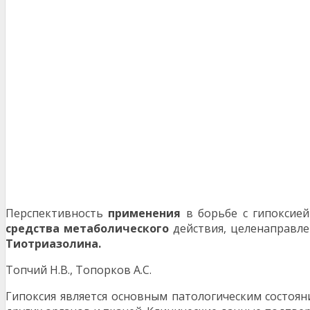
Перспективность
применения
в борьбе с гипоксие
средства
метаболического
действия, целенаправле
Тиотриазолина.
Топчий Н.В., Топорков А.С.
Гипоксия является основным патологическим состоян