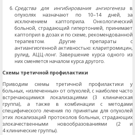
Средства для ингибирования ангиогенеза
в
опухолях назначают по 10–14 дней, за
исключением каптоприла. Онкологический
больной, страдающий гипертонией, принимает
каптоприл в дозах и по схеме, рекомендованной
терапевтом. Другие препараты с
антиангиогенной активностью: кларитромицин,
рулид, АЦЦ-лонг. Завершение курса одного из
них сменяется началом курса другого.
Схемы третичной профилактики
Приводим схемы третичной профилактики у
больных, «излеченных» от опухолей, с наиболее часто
встречающимися локализациями (3 клиническая
группа), а также в комбинации с методами
специфического лечения по принятым для опухолей
этих локализаций протоколов больных, страдающих
злокачественными новообразованиями (2 и
4 клинические группы).