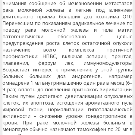
внимания сообщение об исчезновении метастазов
рака молочной железы в легкие под влиянием
длительного приема больших доз коэнзима Q10.
Перенесшим по показаниям радикальное лечение по
поводу рака молочной железы и тела матки
патогенетически обосновано с целью
предупреждения роста клеток остаточной опухоли
назначение всего комплекса третичной
профилактики: НПВС, включая аспирин, трентал,
плаквенил, феррум лек, иммуномодуляторы.
Возрастает интерес к применению у этой группы
больных больших доз андрогенов, например
омнадрена 1 мл внутримышечно один раз в месяц (6–
9 раз) вплоть до появления признаков вирилизации.
Таким путем достигают девитализации опухолевых
клеток, их апоптоза, истощения ароматазного пула
жировой ткани, нормализации гипоталамической
активности – снижения уровня гонадотропинов в
крови. При раке молочной железы больным в
менопаузе обычно назначают тамоксифен по 20 мг в