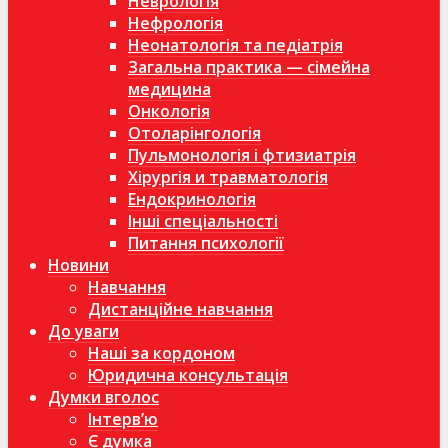
Неврологія
Нефрологія
Неонатологія та педіатрія
Загальна практика — сімейна
медицина
Онкологія
Отоларінгологія
Пульмонологія і фтизиатрія
Хірургія и травматологія
Ендокринологія
Інші спеціальності
Питання психології
Новини
Навчання
Дистанційне навчання
До уваги
Наші за кордоном
Юридична консультація
Думки вголос
Інтерв’ю
Є думка