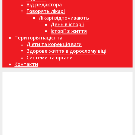
Від редактора
Говорять лікарі
Лікарі відпочивають
День в історії
Історії з життя
Територія пацієнта
Дієти та корекція ваги
Здорове життя в дорослому віці
Системи та органи
Контакти