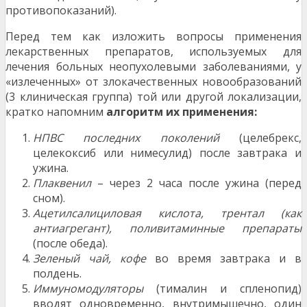
противопоказаний).
Перед тем как изложить вопросы применения
лекарственных препаратов, используемых для
лечения больных неопухолевыми заболеваниями, у
«излеченных» от злокачественных новообразований
(3 клиническая группа) той или другой локализации,
кратко напомним
алгоритм их применения:
НПВС последних поколений
(целебрекс,
целекоксиб или нимесулид) после завтрака и
ужина.
Плаквенил
– через 2 часа после ужина (перед
сном).
Ацетилсалициловая кислота, трентал (как
антиагрегант), поливитаминные препараты
(после обеда).
Зеленый чай, кофе
во время завтрака и в
полдень.
Иммуномодуляторы
(тималин и спленопид)
вводят одновременно, внутримышечно, один