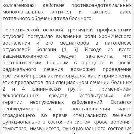
коллагенозах, действие противоэндотелиальных
моноклональных антител и, наконец, даже
тотального облучения тела больного.
Теоретической основой третичной профилактики
опухолей послужило выяснение роли хронического
воспаления и его медиаторов в патогенезе
опухолевой болезни [1, 3]. Исходя из всего
вышеизложенного, следует заключить, что
онкологическим больным в процессе и после
радикального лечения возможно проведение
третичной профилактики опухоли, как и применение
этих препаратов при специальном лечении больных
2 и 4 клинических групп, с применением
лекарственных средств, используемых для
терапии неопухолевых заболеваний. Остается
необходимость и в восстановлении часто
страдающего во время специального лечения
функционального состояния систем кроветворения,
гемостаза, иммунитета, функционального состояния