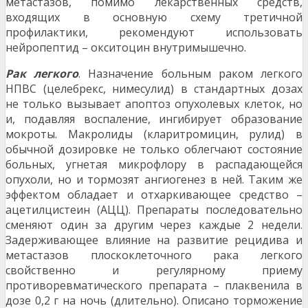
метастазов, помимо лекарственных средств,
входящих в основную схему третичной
профилактики, рекомендуют использовать
нейропептид – окситоцин внутримышечно.
Рак легкого
. Назначение больным раком легкого
НПВС (целебрекс, нимесулид) в стандартных дозах
не только вызывает апоптоз опухолевых клеток, но
и, подавляя воспаление, ингибирует образование
мокроты. Макролиды (кларитромицин, рулид) в
обычной дозировке не только облегчают состояние
больных, угнетая микрофлору в распадающейся
опухоли, но и тормозят ангиогенез в ней. Таким же
эффектом обладает и отхаркивающее средство –
ацетилцистеин (АЦЦ). Препараты последовательно
сменяют один за другим через каждые 2 недели.
Задерживающее влияние на развитие рецидива и
метастазов плоскоклеточного рака легкого
свойственно и регулярному приему
противоревматического препарата – плаквенила в
дозе 0,2 г на ночь (длительно). Описано торможение