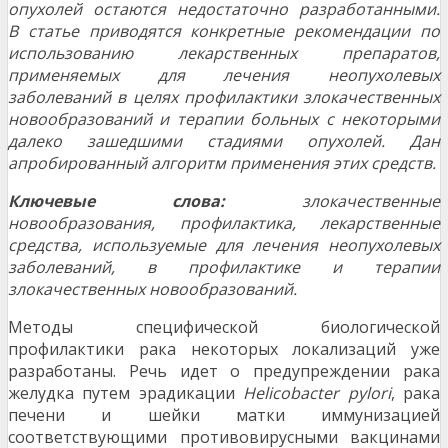
опухолей остаются недостаточно разработанными.
В статье приводятся конкретные рекомендации по
использованию лекарственных препаратов,
применяемых для лечения неопухолевых
заболеваний в целях профилактики злокачественных
новообразований и терапии больных с некоторыми
далеко зашедшими стадиями опухолей. Дан
апробированный алгоритм применения этих средств.
Ключевые слова:
злокачественные
новообразования, профилактика, лекарственные
средства, используемые для лечения неопухолевых
заболеваний, в профилактике и терапии
злокачественных новообразований.
Методы специфической биологической
профилактики рака некоторых локализаций уже
разработаны. Речь идет о предупреждении рака
желудка путем эрадикации
Helicobacter pylori
, рака
печени и шейки матки иммунизацией
соответствующими противовирусными вакцинами