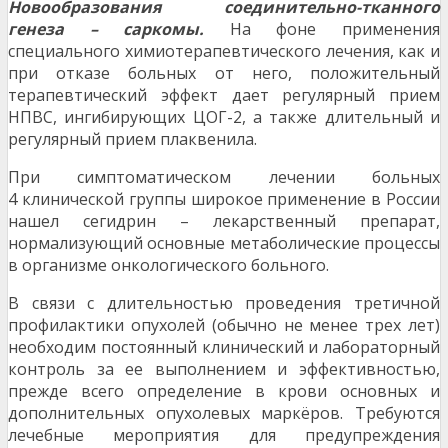
Новообразования соединительно-тканного
генеза – саркомы.
На фоне применения
специального химиотерапевтического лечения, как и
при отказе больных от него, положительный
терапевтический эффект дает регулярный прием
НПВС, ингибирующих ЦОГ-2, а также длительный и
регулярный прием плаквенила.
При симптоматическом лечении больных
4 клинической группы широкое применение в России
нашел сегидрин – лекарственный препарат,
нормализующий основные метаболические процессы
в организме онкологического больного.
В связи с длительностью проведения третичной
профилактики опухолей (обычно не менее трех лет)
необходим постоянный клинический и лабораторный
контроль за ее выполнением и эффективностью,
прежде всего определение в крови основных и
дополнительных опухолевых маркёров. Требуются
лечебные мероприятия для предупреждения