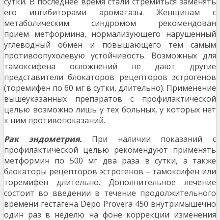
сутки. В последнее время стали стремиться заменять
его ингибиторами ароматазы. Женщинам с
метаболическим синдромом рекомендован
прием метформина, нормализующего нарушенный
углеводный обмен и повышающего тем самым
противоопухолевую устойчивость. Возможных для
тамоксифена осложнений не дают другие
представители блокаторов рецепторов эстрогенов
(торемифен по 60 мг в сутки, длительно). Применение
вышеуказанных препаратов с профилактической
целью возможно лишь у тех больных, у которых нет
к ним противопоказаний.
Рак эндометрия.
При наличии показаний с
профилактической целью рекомендуют применять
метформин по 500 мг два раза в сутки, а также
блокаторы рецепторов эстрогенов – тамоксифен или
торемифен длительно. Дополнительное лечение
состоит во введении в течение продолжительного
времени гестагена Depo Provera 450 внутримышечно
один раз в неделю на фоне коррекции изменения