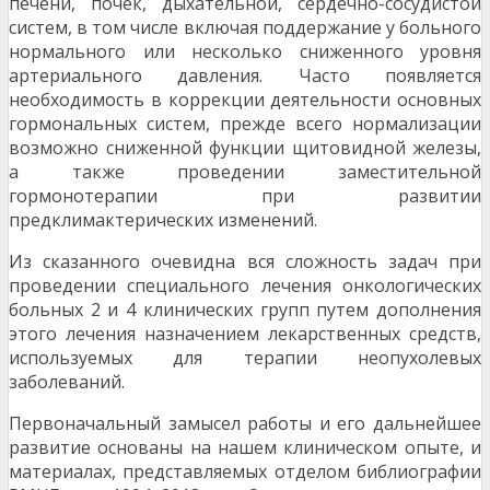
печени, почек, дыхательной, сердечно-сосудистой
систем, в том числе включая поддержание у больного
нормального или несколько сниженного уровня
артериального давления. Часто появляется
необходимость в коррекции деятельности основных
гормональных систем, прежде всего нормализации
возможно сниженной функции щитовидной железы,
а также проведении заместительной
гормонотерапии при развитии
предклимактерических изменений.
Из сказанного очевидна вся сложность задач при
проведении специального лечения онкологических
больных 2 и 4 клинических групп путем дополнения
этого лечения назначением лекарственных средств,
используемых для терапии неопухолевых
заболеваний.
Первоначальный замысел работы и его дальнейшее
развитие основаны на нашем клиническом опыте, и
материалах, представляемых отделом библиографии