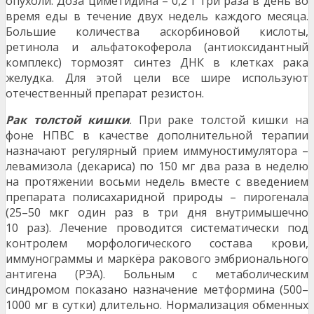
опухоли. Доза циметидина – 0,2 г три раза в день во
время еды в течение двух недель каждого месяца.
Большие количества аскорбиновой кислоты,
ретинола и альфатокоферола (антиоксидантный
комплекс) тормозят синтез ДНК в клетках рака
желудка. Для этой цели все шире используют
отечественный препарат резистон.
Рак толстой кишки
. При раке толстой кишки на
фоне НПВС в качестве дополнительной терапии
назначают регулярный прием иммуностимулятора –
левамизола (декариса) по 150 мг два раза в неделю
на протяжении восьми недель вместе с введением
препарата полисахаридной природы – пирогенала
(25–50 мкг один раз в три дня внутримышечно
10 раз). Лечение проводится систематически под
контролем морфологического состава крови,
иммунограммы и маркёра ракового эмбрионального
антигена (РЭА). Больным с метаболическим
синдромом показано назначение метформина (500–
1000 мг в сутки) длительно. Нормализация обменных