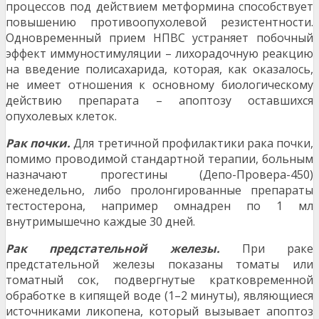
процессов под действием метформина способствует
повышению противоопухолевой резистентности.
Одновременный прием НПВС устраняет побочный
эффект иммуностимуляции – лихорадочную реакцию
на введение полисахарида, которая, как оказалось,
не имеет отношения к основному биологическому
действию препарата – апоптозу оставшихся
опухолевых клеток.
Рак почки.
Для третичной профилактики рака почки,
помимо проводимой стандартной терапии, больным
назначают прогестины (Депо-Провера-450)
еженедельно, либо пролонгированные препараты
тестостерона, например омнадрен по 1 мл
внутримышечно каждые 30 дней.
Рак предстательной железы.
При раке
предстательной железы показаны томаты или
томатный сок, подвергнутые кратковременной
обработке в кипящей воде (1–2 минуты), являющиеся
источниками ликопена, который вызывает апоптоз