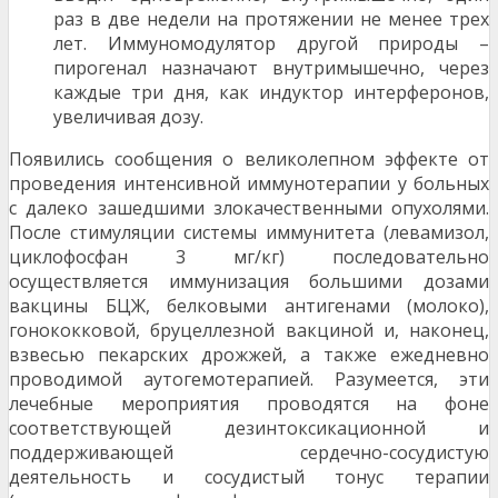
раз в две недели на протяжении не менее трех
лет. Иммуномодулятор другой природы –
пирогенал назначают внутримышечно, через
каждые три дня, как индуктор интерферонов,
увеличивая дозу.
Появились сообщения о великолепном эффекте от
проведения интенсивной иммунотерапии у больных
с далеко зашедшими злокачественными опухолями.
После стимуляции системы иммунитета (левамизол,
циклофосфан 3 мг/кг) последовательно
осуществляется иммунизация большими дозами
вакцины БЦЖ, белковыми антигенами (молоко),
гонококковой, бруцеллезной вакциной и, наконец,
взвесью пекарских дрожжей, а также ежедневно
проводимой аутогемотерапией. Разумеется, эти
лечебные мероприятия проводятся на фоне
соответствующей дезинтоксикационной и
поддерживающей сердечно-сосудистую
деятельность и сосудистый тонус терапии