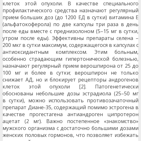
клеток этой опухоли. В качестве специального
профилактического средства назначают регулярный
прием больших доз (до 1200 ЕД в сутки) витамина Е
(альфатокоферола) по две капсулы три раза в день
после еды вместе с преднизолоном (5–15 мг в сутки,
утром после еды). Эффективны препараты селена –
200 мкг в сутки максимум, содержащегося в капсулах с
антиоксидантным комплексом. Этим больным,
особенно страдающим гипертонической болезнью,
назначают регулярный прием верошпирона от 25 до
100 мг и более в сутки; верошпирон не только
снижает АД, но и блокирует рецепторы андрогенов
клеток этой опухоли [2]. Патогенетически
обоснованы небольшие дозы эстрадиола (25–50 мг
в сутки), можно использовать противозачаточный
препарат Диане-35, содержащий помимо эстрогена в
качестве прогестагена антиандроген ципротерон
ацетат (2 мг). Важно постепенное «знакомство»
мужского организма с достаточно большими дозами
женских половых гормонов, что позволяет избежать