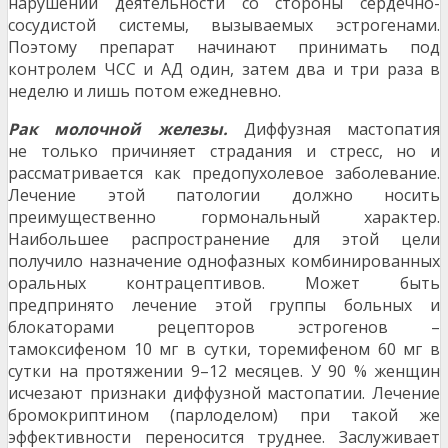
нарушений деятельности со стороны сердечно-
сосудистой системы, вызываемых эстрогенами.
Поэтому препарат начинают принимать под
контролем ЧСС и АД один, затем два и три раза в
неделю и лишь потом ежедневно.
Рак молочной железы.
Диффузная мастопатия
не только причиняет страдания и стресс, но и
рассматривается как предопухолевое заболевание.
Лечение этой патологии должно носить
преимущественно гормональный характер.
Наибольшее распространение для этой цели
получило назначение однофазных комбинированных
оральных контрацептивов. Может быть
предпринято лечение этой группы больных и
блокаторами рецепторов эстрогенов –
тамоксифеном 10 мг в сутки, торемифеном 60 мг в
сутки на протяжении 9–12 месяцев. У 90 % женщин
исчезают признаки диффузной мастопатии. Лечение
бромокриптином (парлоделом) при такой же
эффективности переносится труднее. Заслуживает