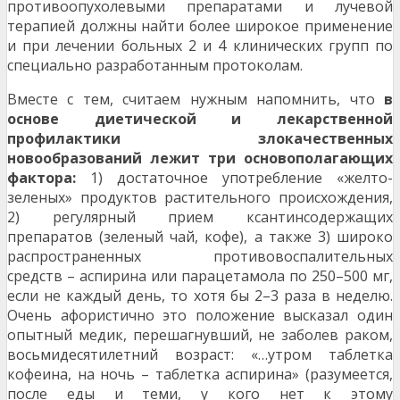
противоопухолевыми препаратами и лучевой
терапией должны найти более широкое применение
и при лечении больных 2 и 4 клинических групп по
специально разработанным протоколам.
Вместе с тем, считаем нужным напомнить, что
в
основе диетической и лекарственной
профилактики злокачественных
новообразований лежит три основополагающих
фактора:
1) достаточное употребление «желто-
зеленых» продуктов растительного происхождения,
2) регулярный прием ксантинсодержащих
препаратов (зеленый чай, кофе), а также 3) широко
распространенных противовоспалительных
средств – аспирина или парацетамола по 250–500 мг,
если не каждый день, то хотя бы 2–3 раза в неделю.
Очень афористично это положение высказал один
опытный медик, перешагнувший, не заболев раком,
восьмидесятилетний возраст: «…утром таблетка
кофеина, на ночь – таблетка аспирина» (разумеется,
после еды и теми, у кого нет к этому