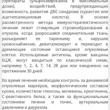
(препараты сульфокамфокаина в максимальных
дозах), воздействий, предупреждающих
возможность развития ДВС-синдрома (курантил или
ацетилсалициловая кислота). В основе
рассмотренного метода иммунотерапевтического
лечения лежит стимуляция стромообразования в
опухоли, когда разросшаяся соединительная ткань
разъединяет ее паренхиму и, нарушив
кровоснабжение, девитализирует и переводит в
дремлющее состояние остающиеся опухолевые
клетки. Используемые антигены, кроме вакцины
БЦЖ, могут вводиться по классической схеме,
например 1, 2, 4, 7, 14, 28 дни или ежедневно на
протяжении 30 дней.
Во время лечения необходим контроль за динамикой
опухолевых маркёров, морфологическим составом
крови, количеством глюкозы, мочевины, креатинина,
С-реактивного белка, а также за функциональным
состоянием печени и почек, артериальным
давлением и диурезом.