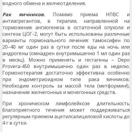
водного обмена и желчеотделения.
Рак яичников.
Помимо приема НПВС и
антиагрегантов, в терапии, направленной на
торможение ангиогенеза в остаточной опухоли и
синтеза ЦОГ-2, могут быть использованы различные
варианты гормонального лечения: тамоксифен по
20–40 мг один раз в сутки после еды на ночь или
андрогены (омнадрен внутримышечно 1 мл один раз
в месяц). Можно применять и гестагены – Depo
Provera-450 внутримышечно один раз в неделю.
Гормонотерапия достаточно эффективна особенно
при эндометриоидном типе рака яичников.
Необходим контроль за массой тела (метформин!),
назначение желчегонных и мочегонных средств.
При хроническом лимфолейкозе длительность
благоприятного течения может поддерживаться
регулярным приемом ацетилсалициловой кислоты до
4 г в сутки.