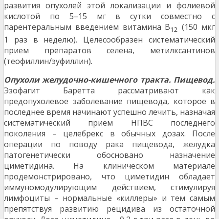
развития опухолей этой локализации и фолиевой
кислотой по 5–15 мг в сутки совместно с
парентеральным введением витамина В
(150 мкг
12
1 раз в неделю). Целесообразен систематический
прием препаратов селена, метилксантинов
(теофиллин/эуфиллин).
Опухоли желудочно-кишечного тракта. Пищевод.
Эзофагит Баретта рассматривают как
предопухолевое заболевание пищевода, которое в
последнее время начинают успешно лечить, назначая
систематический прием НПВС последнего
поколения – целебрекс в обычных дозах. После
операции по поводу рака пищевода, желудка
патогенетически обосновано назначение
циметидина. На клиническом материале
продемонстрировано, что циметидин обладает
иммуномодулирующим действием, стимулируя
лимфоциты – нормальные «киллеры» и тем самым
препятствуя развитию рецидива из остаточной