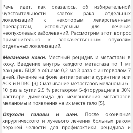
Речь идет, как оказалось, об избирательной
чувствительности клеток рака отдельных
локализаций к некоторым лекарственным
препаратам, используемым для лечения
неопухолевых заболеваний. Рассмотрим этот вопрос
применительно к злокачественным опухолям
отдельных локализаций.
Меланома кожи.
Местный рецидив и метастазы в
кожу. Введение внутрь каждого метастаза по 1 мг
вакцины БЦЖ в объеме 0,2 мл 3 раза с интервалом 7
дней. Лечение на фоне антиагреганта курантила или
АСК и НПВС [3]. Смазывание метастазов меланомы 6–
10 раз в сутки 2,5 % раствором 5-фторурацила в 30%
растворе димексида до исчезновения метастазов
меланомы и появления на их месте гало [5].
Опухоли головы и шеи.
После окончания
хирургического и лучевого лечения больных раком
верхней челюсти для профилактики рецидива и