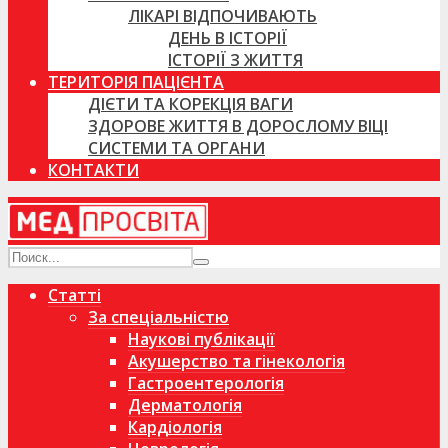
ЛІКАРІ ВІДПОЧИВАЮТЬ
ДЕНЬ В ІСТОРІЇ
ІСТОРІЇ З ЖИТТЯ
ТЕРИТОРІЯ ПАЦІЄНТА
ДІЄТИ ТА КОРЕКЦІЯ ВАГИ
ЗДОРОВЕ ЖИТТЯ В ДОРОСЛОМУ ВІЦІ
СИСТЕМИ ТА ОРГАНИ
КОНТАКТИ
Статті
За спеціальністю
Наукові публікації
Акушерство та гінекологія
Гастроентерологія
Дерматологія
Кардіологія