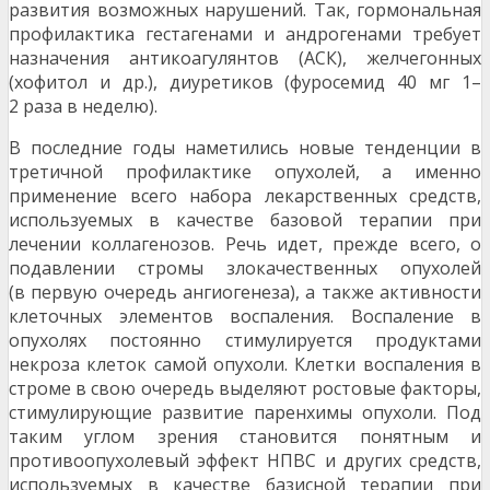
развития возможных нарушений. Так, гормональная
профилактика гестагенами и андрогенами требует
назначения антикоагулянтов (АСК), желчегонных
(хофитол и др.), диуретиков (фуросемид 40 мг 1–
2 раза в неделю).
В последние годы наметились новые тенденции в
третичной профилактике опухолей, а именно
применение всего набора лекарственных средств,
используемых в качестве базовой терапии при
лечении коллагенозов. Речь идет, прежде всего, о
подавлении стромы злокачественных опухолей
(в первую очередь ангиогенеза), а также активности
клеточных элементов воспаления. Воспаление в
опухолях постоянно стимулируется продуктами
некроза клеток самой опухоли. Клетки воспаления в
строме в свою очередь выделяют ростовые факторы,
стимулирующие развитие паренхимы опухоли. Под
таким углом зрения становится понятным и
противоопухолевый эффект НПВС и других средств,
используемых в качестве базисной терапии при