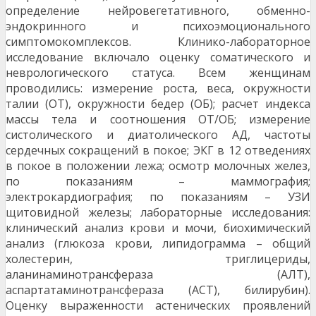
определение нейровегетативного, обменно-
эндокринного и психоэмоционального
симптомокомплексов. Клинико-лабораторное
исследование включало оценку соматического и
неврологического статуса. Всем женщинам
проводились: измерение роста, веса, окружности
талии (ОТ), окружности бедер (ОБ); расчет индекса
массы тела и соотношения ОТ/ОБ; измерение
систолического и диатолического АД, частоты
сердечных сокращений в покое; ЭКГ в 12 отведениях
в покое в положении лежа; осмотр молочных желез,
по показаниям – маммография;
электрокардиография; по показаниям – УЗИ
щитовидной железы; лабораторные исследования:
клинический анализ крови и мочи, биохимический
анализ (глюкоза крови, липидограмма – общий
холестерин, триглицериды,
аланинаминотрансфераза (АЛТ),
аспартатаминотранс­фераза (АСТ), билирубин).
Оценку выраженности астенических проявлений