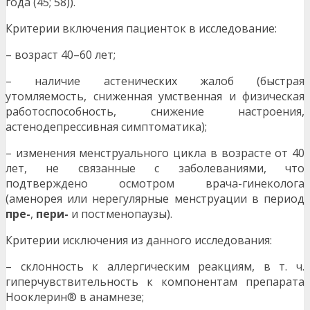
года (45; 58)).
Критерии включения пациенток в исследование:
– возраст 40–60 лет;
– наличие астенических жалоб (быстрая
утомляемость, сниженная умственная и физическая
работоспособность, снижение настроения,
астенодепрессивная симптоматика);
– изменения менструального цикла в возрасте от 40
лет, не связанные с заболеваниями, что
подтверждено осмотром врача-гинеколога
(аменорея или нерегулярные менструации в период
пре-
,
пери-
и постменопаузы).
Критерии исключения из данного исследования:
– склонность к аллергическим реакциям, в т. ч.
гиперчувствительность к компонентам препарата
Нооклерин® в анамнезе;