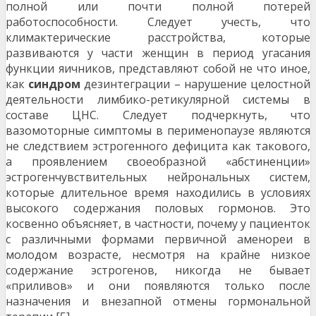
полной или почти полной потерей
работоспособности. Следует учесть, что
климактерические расстройства, которые
развиваются у части женщин в период угасания
функции яичников, представляют собой не что иное,
как
синдром
дезинтеграции – нарушение целостной
деятельности лимбико-ретикулярной системы в
составе ЦНС. Следует подчеркнуть, что
вазомоторные симптомы в перименопаузе являются
не следствием эстрогенного дефицита как такового,
а проявлением своеобразной «абстиненции»
эстрогенчувствительных нейрональных систем,
которые длительное время находились в условиях
высокого содержания половых гормонов. Это
косвенно объясняет, в частности, почему у пациенток
с различными формами первичной аменореи в
молодом возрасте, несмотря на крайне низкое
содержание эстрогенов, никогда не бывает
«приливов» и они появляются только после
назначения и внезапной отмены гормональной