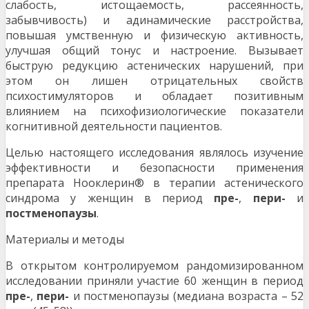
слабость, истощаемость, рассеянность,
забывчивость) и адинамические расстройства,
повышая умственную и физическую активность,
улучшая общий тонус и настроение. Вызывает
быструю редукцию астенических нарушений, при
этом он лишен отрицательных свойств
психостимуляторов и обладает позитивным
влиянием на психофизиологические показатели
когнитивной деятельности пациентов.
Целью настоящего исследования являлось изучение
эффективности и безопасности применения
препарата Нооклерин® в терапии астенического
синдрома у женщин в период
пре-
,
пери-
и
постменопаузы
.
Материалы и методы
В открытом контролируемом рандомизированном
исследовании приняли участие 60 женщин в период
пре-
,
пери-
и постменопаузы (медиана возраста – 52