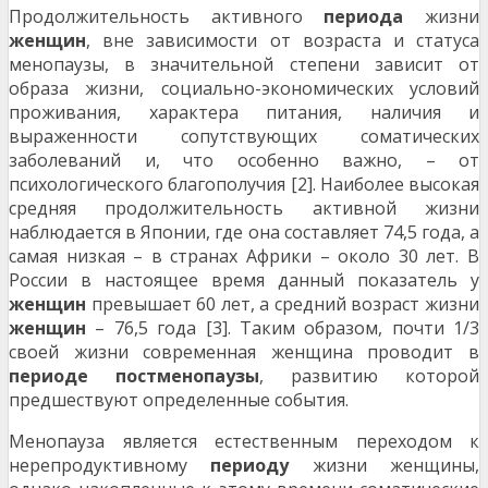
Продолжительность активного
периода
жизни
женщин
, вне зависимости от возраста и статуса
менопаузы, в значительной степени зависит от
образа жизни, социально-экономических условий
проживания, характера питания, наличия и
выраженности сопутствующих соматических
заболеваний и, что особенно важно, – от
психологического благополучия [2]. Наиболее высокая
средняя продолжительность активной жизни
наблюдается в Японии, где она составляет 74,5 года, а
самая низкая – в странах Африки – около 30 лет. В
России в настоящее время данный показатель у
женщин
превышает 60 лет, а средний возраст жизни
женщин
– 76,5 года [3]. Таким образом, почти 1/3
своей жизни современная женщина проводит в
периоде
постменопаузы
, развитию которой
предшествуют определенные события.
Менопауза является естественным переходом к
нерепродуктивному
периоду
жизни женщины,