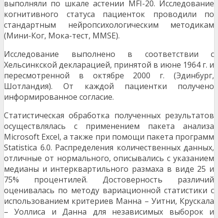
выполняли по шкале астении MFI-20. Исследование
когнитивного статуса пациенток проводили по
стандартным нейропсихологическим методикам
(Мини-Ког, Мока-тест, MMSE).
Исследование выполнено в соответствии с
Хельсинкской декларацией, принятой в июне 1964 г. и
пересмотренной в октябре 2000 г. (Эдинбург,
Шотландия). От каждой пациентки получено
информированное согласие.
Статистическая обработка полученных результатов
осуществлялась с применением пакета анализа
Microsoft Excel, а также при помощи пакета программ
Statistica 6.0. Распределения количественных данных,
отличные от нормального, описывались с указанием
медианы и интерквартильного размаха в виде 25 и
75% процентилей. Достоверность различий
оценивалась по методу вариационной статистики с
использованием критериев Манна – Уитни, Крускала
– Уоллиса и Данна для независимых выборок и