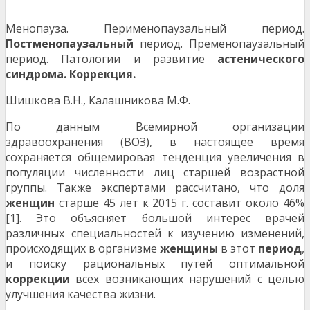
Менопауза. Перименопаузальный период.
Постменопаузальный
период. Пременопаузальный
период. Патологии и развитие
астенического
синдрома. Коррекция.
Шишкова В.Н., Калашникова М.Ф.
По данным Всемирной организации
здравоохранения (ВОЗ), в настоящее время
сохраняется общемировая тенденция увеличения в
популяции численности лиц старшей возрастной
группы. Также экспертами рассчитано, что доля
женщин
старше 45 лет к 2015 г. составит около 46%
[1]. Это объясняет большой интерес врачей
различных специальностей к изучению изменений,
происходящих в организме
женщины
в этот
период
,
и поиску рациональных путей оптимальной
коррекции
всех возникающих нарушений с целью
улучшения качества жизни.