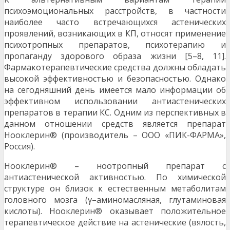
психоэмоциональных расстройств, в частности
наиболее часто встречающихся астенических
проявлений, возникающих в КП, относят применение
психотропных препаратов, психотерапию и
пропаганду здорового образа жизни [5–8, 11].
Фармакотерапевтические средства должны обладать
высокой эффективностью и безопасностью. Однако
на сегодняшний день имеется мало информации об
эффективном использовании антиастенических
препаратов в терапии КС. Одним из перспективных в
данном отношении средств является препарат
Нооклерин® (производитель – ООО «ПИК-ФАРМА»,
Россия).
Нооклерин® – ноотропный препарат с
антиастенической активностью. По химической
структуре он близок к естественным метаболитам
головного мозга (γ–аминомасляная, глутаминовая
кислоты). Нооклерин® оказывает положительное
терапевтическое действие на астенические (вялость,