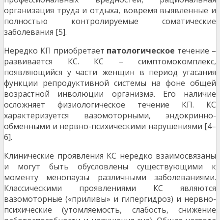
организация труда и отдыха, вовремя выявленные и
полностью контролируемые соматические
заболевания [5].
Нередко КП приобретает
патологическое
течение –
развивается КС. КС – симптомокомплекс,
появляющийся у части женщин в период угасания
функции репродуктивной системы на фоне общей
возрастной инволюции организма. Его наличие
осложняет физиологическое течение КП. КС
характеризуется вазомоторными, эндокринно-
обменными и нервно-психическими нарушениями [4–
6].
Клинические проявления КС нередко взаимосвязаны
и могут быть обусловлены существующими к
моменту менопаузы различными заболеваниями.
Классическими проявлениями КС являются
вазомоторные («приливы» и гипергидроз) и нервно-
психические (утомляемость, слабость, снижение