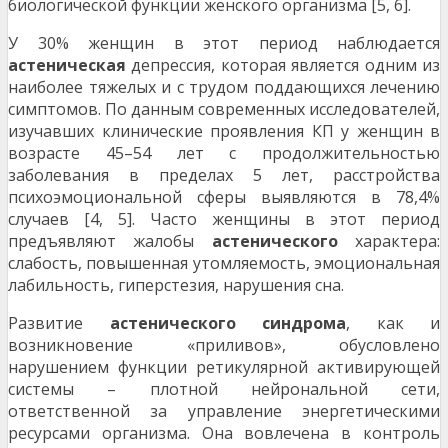
биологической функции женского организма [5, 6].
У 30% женщин в этот период наблюдается
астеническая
депрессия, которая является одним из
наиболее тяжелых и с трудом поддающихся лечению
симптомов. По данным современных исследователей,
изучавших клинические проявления КП у женщин в
возрасте 45–54 лет с продолжительностью
заболевания в пределах 5 лет, расстройства
психоэмоциональной сферы выявляются в 78,4%
случаев [4, 5]. Часто женщины в этот период
предъявляют жалобы
астенического
характера:
слабость, повышенная утомляемость, эмоциональная
лабильность, гиперстезия, нарушения сна.
Развитие
астенического
синдрома
, как и
возникновение «приливов», обусловлено
нарушением функции ретикулярной активирующей
системы – плотной нейрональной сети,
ответственной за управление энергетическими
ресурсами организма. Она вовлечена в контроль