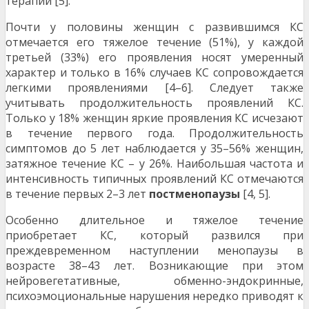
терапии [5].
Почти у половины женщин с развившимся КС
отмечается его тяжелое течение (51%), у каждой
третьей (33%) его проявления носят умеренный
характер и только в 16% случаев КС сопровождается
легкими проявлениями [4–6]. Следует также
учитывать продолжительность проявлений КС.
Только у 18% женщин яркие проявления КС исчезают
в течение первого года. Продолжительность
симптомов до 5 лет наблюдается у 35–56% женщин,
затяжное течение КС – у 26%. Наибольшая частота и
интенсивность типичных проявлений КС отмечаются
в течение первых 2–3 лет
постменопаузы
[4, 5].
Особенно длительное и тяжелое течение
приобретает КС, который развился при
преждевременном наступлении менопаузы в
возрасте 38–43 лет. Возникающие при этом
нейровегетативные, обменно-эндокринные,
психоэмоциональные нарушения нередко приводят к