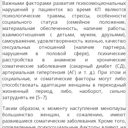
Важными факторами развития психоэмоциональных
нарушений у пациенток во время КП являются
психологические травмы, стрессы, особенности
социального статуса (семейное положение,
материальная обеспеченность, наличие работы,
взаимоотношения с детьми, мужем, друзьями),
самоуважение, удовлетворенность жизнью, качество
сексуальных отношений (наличие партнера,
нарушения в половой сфере), психические
расстройства в анамнезе и хронические
соматические заболевания (сахарный диабет (СД),
артериальная гипертензия (АГ) и т. д.). При этом и
социальные, и соматические факторы могут либо
способствовать адаптации женщины в переходный
жизненный период, либо, наоборот, сильно
затруднять ее [5–7].
Таким образом, к моменту наступления менопаузы
большинство женщин, к сожалению, имеют
развившиеся соматические заболевания. Кроме того,
определенные психосоциальные факторы влияют на