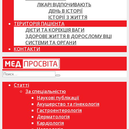
ЛІКАРІ ВІДПОЧИВАЮТЬ
ДЕНЬ В ІСТОРІЇ
ІСТОРІЇ З ЖИТТЯ
ТЕРИТОРІЯ ПАЦІЄНТА
ДІЄТИ ТА КОРЕКЦІЯ ВАГИ
ЗДОРОВЕ ЖИТТЯ В ДОРОСЛОМУ ВІЦІ
СИСТЕМИ ТА ОРГАНИ
КОНТАКТИ
Статті
За спеціальністю
Наукові публікації
Акушерство та гінекологія
Гастроентерологія
Дерматологія
Кардіологія