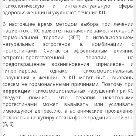
психологическую и интеллектуальную сферы
здоровья женщин и ухудшают течение КП.
В настоящее время методом выбора при лечении
пациенток с КС является назначение заместительной
гормональной терапии (ЗГТ) с использованием
натуральных эстрогенов в комбинации с
прогестинами. Считается эффективным влияние
эстроген-прогестагенной терапии на
предотвращение возникновения «приливов» и
гипергидроза, однако психоэмоциональные
нарушения у женщин в КП могут быть вызваны
совсем не гормональными причинами. Поэтому при
коррекции
психоэмоциональных нарушений при КС
следует помнить, что терапия некоторыми
прогестинами может вызывать или усиливать
имеющуюся депрессию, а астенические проявления
полностью не купируются на фоне традиционной ЗГТ
[5, 6].
К альтернативным вариантам терапии