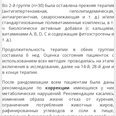
Во 2-й группе (n=30) была оставлена прежняя терапия
(антигипертензивная, гиполипидемическая,
антиагрегантная, сахароснижающая и т. д.) и/или
стандартизованные поливитаминные комплексы, в т.
ч. биологически активные добавки (с кальцием,
витаминами А, В, D, С и содержащие фитоэстрогены и
т. д.).
Продолжительность терапии в обеих группах
составила 6 нед. Оценка состояния пациенток с
использованием всех методик проводилась на этапе
включения в исследование, далее на 14-й, 28-й дни и
в конце терапии.
После рандомизации всем пациентам были даны
рекомендации по
коррекции
имеющихся у них
метаболических нарушений. Рекомендации касались
изменения образа жизни: отказ от курения,
ограничения потребления животных жиров,
рафинированных углеводов и соли в пище,