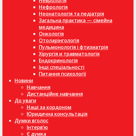
Неврологія
Нефрологія
Неонатологія та педіатрія
Загальна практика — сімейна
медицина
Онкологія
Отоларінгологія
Пульмонологія і фтизиатрія
Хірургія и травматологія
Ендокринологія
Інші спеціальності
Питання психології
Новини
Навчання
Дистанційне навчання
До уваги
Наші за кордоном
Юридична консультація
Думки вголос
Інтерв’ю
Є думка