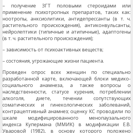
– получение ЗГТ половыми стероидами или
применение психотропных препаратов, таких как:
ноотропы, анксиолитики, антидепрессанты (в т. ч.
растительного происхождения), антиконвульсанты,
нейролептики (типичные и атипичные), адаптогены
(в т. ч. растительного происхождения);
– зависимость от психоактивных веществ;
– состояния, угрожающие жизни пациента.
Проведен опрос всех женщин по специально
разработанной карте, включающей блоки медико-
социального анамнеза, а также вопросы о
наследственности, статусе курения, потреблении
алкоголя, диете, течении сопутствующих
соматических и гинекологических заболеваний,
контрацептивный анамнез; оценку КС проводили по
шкале модифицированного менопаузального
индекса Купермана (ММИК) в модификации Е.В.
Уваровой (1982), в основу которого положено