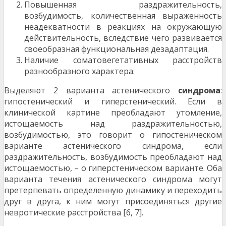
Повышенная раздражительность,
возбудимость, количественная выраженность
неадекватности в реакциях на окружающую
действительность, вследствие чего развивается
своеобразная функциональная дезадаптация.
Наличие соматовегетативных расстройств
разнообразного характера.
Выделяют 2 варианта астенического
синдрома
:
гипостенический и гиперстенический. Если в
клинической картине преобладают утомление,
истощаемость над раздражительностью,
возбудимостью, это говорит о гипостеническом
варианте астенического синдрома, если
раздражительность, возбудимость преобладают над
истощаемостью, – о гиперстеническом варианте. Оба
варианта течения астенического синдрома могут
претерпевать определенную динамику и переходить
друг в друга, к ним могут присоединяться другие
невротические расстройства [6, 7].