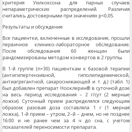
критерия Уилкоксона для парных случаев
непараметрических распределений. Различия
считались достоверными при значениях p<0,05.
Результаты и обсуждение
Все пациентки, включенные в исследование, прошли
первичное клинико-лабораторное обследование.
После обследования 60 женщин были
рандомизированы методом конвертов в 2 группы.
В 1-й группе (n=30) пациенткам к базовой терапии
(антигипертензивной, гиполипидемической,
антиагрегантной, сахароснижающей и т. д.) (табл. 1)
был добавлен препарат Нооклерин® в суточной дозе
на весь период исследования – 2 г/сут (2 мерные
ложки). Суточный прием распределялся следующим
образом: разовая доза составляла 1 г (1 мерная
ложка), 1-й прием – утром, 2–й – днем, но не позднее
16:00 и не ранее чем за 4 ч до сна, с учетом
показателей переносимости препарата.