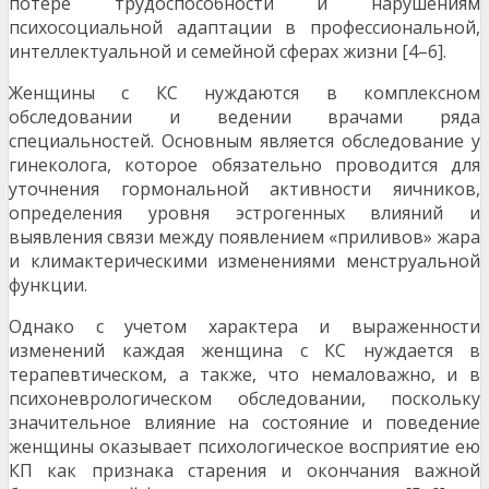
потере трудоспособности и нарушениям
психосоциальной адаптации в профессиональной,
интеллектуальной и семейной сферах жизни [4–6].
Женщины с КС нуждаются в комплексном
обследовании и ведении врачами ряда
специальностей. Основным является обследование у
гинеколога, которое обязательно проводится для
уточнения гормональной активности яичников,
определения уровня эстрогенных влияний и
выявления связи между появлением «приливов» жара
и климактерическими изменениями менструальной
функции.
Однако с учетом характера и выраженности
изменений каждая женщина с КС нуждается в
терапевтическом, а также, что немаловажно, и в
психоневрологическом обследовании, поскольку
значительное влияние на состояние и поведение
женщины оказывает психологическое восприятие ею
КП как признака старения и окончания важной