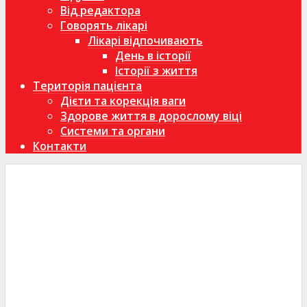
Від редактора
Говорять лікарі
Лікарі відпочивають
День в історії
Історії з життя
Територія пацієнта
Дієти та корекція ваги
Здорове життя в дорослому віці
Системи та органи
Контакти