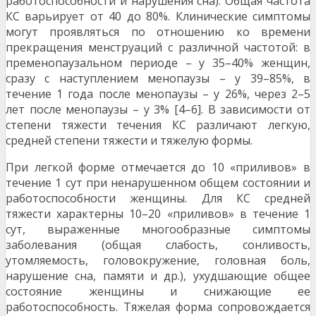
работоспособности и нарушения сна). Общая частота
КС варьирует от 40 до 80%. Клинические симптомы
могут проявляться по отношению ко времени
прекращения менструаций с различной частотой: в
пременопаузальном периоде – у 35–40% женщин,
сразу с наступлением менопаузы – у 39–85%, в
течение 1 года после менопаузы – у 26%, через 2–5
лет после менопаузы – у 3% [4–6]. В зависимости от
степени тяжести течения КС различают легкую,
средней степени тяжести и тяжелую формы.
При легкой форме отмечается до 10 «приливов» в
течение 1 сут при ненарушенном общем состоянии и
работоспособности женщины. Для КС средней
тяжести характерны 10–20 «приливов» в течение 1
сут, выраженные многообразные симптомы
заболевания (общая слабость, сонливость,
утомляемость, головокружение, головная боль,
нарушение сна, памяти и др.), ухудшающие общее
состояние женщины и снижающие ее
работоспособность. Тяжелая форма сопровождается