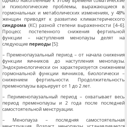
однако накопленные к этому времени соматические
и психологические проблемы, выражающиеся в
гормональных и метаболических изменениях, у 48%
женщин приводят к развитию климактерического
синдрома
(КС) разной степени выраженности [4–6].
Процесс постепенного снижения фертильной
функции – наступления менопаузы делят на
следующие
периоды
[5]:
– Пременопаузальный период – от начала снижения
функции яичников до наступления менопаузы.
Эндокринологически он характеризуется снижением
гормональной функции яичников, биологически –
снижением фертильности. Продолжительность
пременопаузы варьирует от 1 до 2 лет.
– Перименопаузальный период – охватывает весь
период пременопаузы и 2 года после последней
самостоятельной менструации.
– Менопауза – последняя самостоятельная
менструация. Возраст менопаузы устанавливается