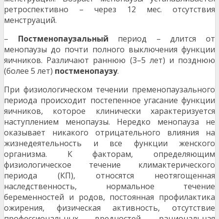
ретроспективно – через 12 мес. отсутствия
менструаций.
–
Постменопаузальный
период – длится от
менопаузы до почти полного выключения функции
яичников. Различают раннюю (3–5 лет) и позднюю
(более 5 лет)
постменопаузу
.
При физиологическом течении пременопаузального
периода происходит постепенное угасание функции
яичников, которое клинически характеризуется
наступлением менопаузы. Нередко менопауза не
оказывает никакого отрицательного влияния на
жизнедеятельность и все функции женского
организма. К факторам, определяющим
физиологическое течение климактерического
периода (КП), относятся неотягощенная
наследственность, нормальное течение
беременностей и родов, постоянная профилактика
ожирения, физическая активность, отсутствие
профессиональных вредностей, рациональная