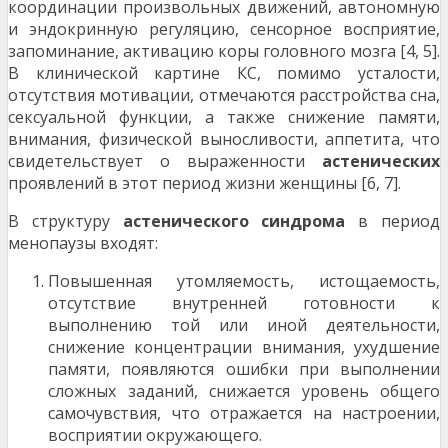
координации произвольных движений, автономную
и эндокринную регуляцию, сенсорное восприятие,
запоминание, активацию коры головного мозга [4, 5].
В клинической картине КС, помимо усталости,
отсутствия мотивации, отмечаются расстройства сна,
сексуальной функции, а также снижение памяти,
внимания, физической выносливости, аппетита, что
свидетельствует о выраженности
астенических
проявлений в этот период жизни женщины [6, 7].
В структуру
астенического
синдрома
в период
менопаузы входят:
Повышенная утомляемость, истощаемость,
отсутствие внутренней готовности к
выполнению той или иной деятельности,
снижение концентрации внимания, ухудшение
памяти, появляются ошибки при выполнении
сложных заданий, снижается уровень общего
самочувствия, что отражается на настроении,
восприятии окружающего.