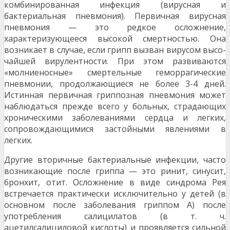
комбинированная инфекция (вирусная и
бактериальная пневмония). Первичная вирусная
пневмония — это редкое осложнение,
характеризующееся высокой смертностью. Она
возникает в случае, если грипп вызван вирусом высо­
чайшей вирулентности. При этом развиваются
«молниенос­ные» смертельные геморрагические
пневмонии, продолжа­ющиеся не более 3-4 дней.
Истинная первичная гриппоз­ная пневмония может
наблюдаться прежде всего у больных, страдающих
хроническими заболеваниями сердца и лег­ких,
сопровождающимися застойными явлениями в
легких.
Другие вторичные бактериальные инфекции, часто
возникающие после гриппа — это ринит, синусит,
бронхит, отит. Осложнение в виде синдрома Рея
встречается прак­тически исключительно у детей (в
основном после забо­левания гриппом А) после
употребления салицилатов (в т. ч.
ацетилсалициловой кислоты) и проявляется силь­ной