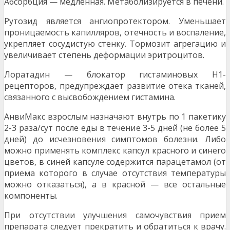
Абсорбция — мед­ленная. Метаболизируется в печени.
Рутозид является ангиопротектором. Уменьшает
про­ницаемость капилляров, отечность и воспаление,
укре­пляет сосудистую стенку. Тормозит агрегацию и
увеличи­вает степень деформации эритроцитов.
Лоратадин — блокатор гистаминовых Н1-
рецепторов, предупреждает развитие отека тканей,
связанного с высвобождением гистамина.
АнвиМакс взрослым назначают внутрь по 1 пакетику
2-3 раза/сут после еды в течение 3-5 дней (не более 5
дней) до исчезновения симптомов болезни. Либо
можно применять комплекс капсул красного и синего
цветов, в синей капсуле содержится парацетамол (от
приема кото­рого в случае отсутствия температуры
можно отказаться), а в красной — все остальные
компоненты.
При отсутствии улучшения самочувствия прием
препа­рата следует прекратить и обратиться к врачу.