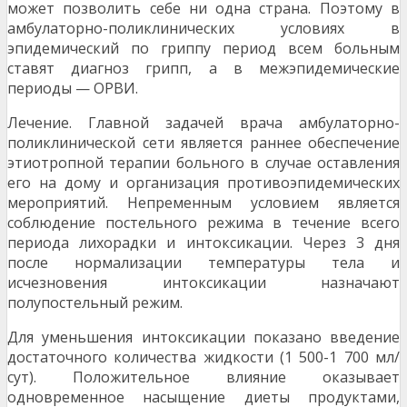
может позволить себе ни одна страна. Поэтому в
амбулаторно-поликлинических условиях в
эпидемический по гриппу период всем больным
ставят диагноз грипп, а в межэпидемические
периоды — ОРВИ.
Лечение. Главной задачей врача амбулаторно-
поликлинической сети является раннее обеспечение
этиотропной терапии больного в случае оставления
его на дому и организация противоэпидемических
мероприя­тий. Непременным условием является
соблюдение постельного режима в течение всего
периода лихорадки и интоксикации. Через 3 дня
после нормализации темпе­ратуры тела и
исчезновения интоксикации назначают
полупостельный режим.
Для уменьшения интоксикации показано введение
достаточного количества жидкости (1 500-1 700 мл/
сут). Положительное влияние оказывает
одновременное насыщение диеты продуктами,