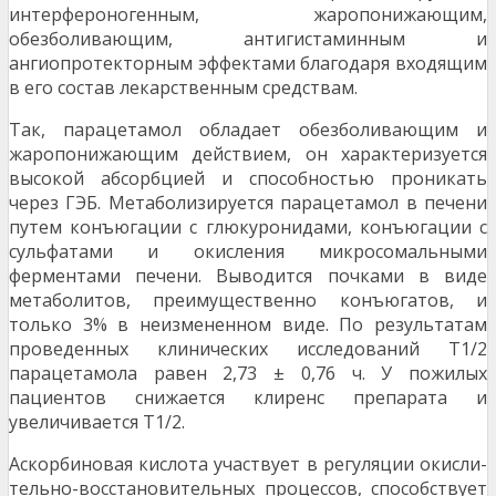
интерфероногенным, жаропонижающим,
обезболивающим, антигистаминным и
ангиопротекторным эффектами благодаря входящим
в его состав лекарственным средствам.
Так, парацетамол обладает обезболивающим и
жаро­понижающим действием, он характеризуется
высокой абсорбцией и способностью проникать
через ГЭБ. Метаболизируется парацетамол в печени
путем конъюга­ции с глюкуронидами, конъюгации с
сульфатами и окис­ления микросомальными
ферментами печени. Выводится почками в виде
метаболитов, преимущественно конъюгатов, и
только 3% в неизмененном виде. По результатам
проведенных клинических исследований T1/2
парацета­мола равен 2,73 ± 0,76 ч. У пожилых
пациентов снижается клиренс препарата и
увеличивается T1/2.
Аскорбиновая кислота участвует в регуляции окисли­
тельно-восстановительных процессов, способствует