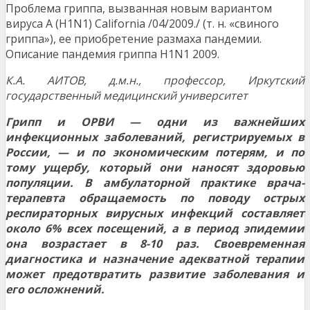
Проблема гриппа, вызванная новым вариантом
вируса А (H1N1) California /04/2009./ (т. н. «свиного
гриппа»), ее приобретение размаха пандемии.
Описание пандемия гриппа H1N1 2009.
К.А. АИТОВ, д.м.н., профессор
,
Иркутский
государственный медицинский университет
Грипп и ОРВИ — одни из важнейших
инфекционных заболеваний, регистрируемых в
России, — и по эконо­мическим потерям, и по
тому ущербу, который они наносят здоровью
популяции. В амбулаторной практи­ке врача-
терапевта обращаемость по поводу острых
респираторных вирусных инфекций составляет
около 6% всех посещений, а в период эпидемии
она возрастает в 8-10 раз. Своевременная
диагностика и назна­чение адекватной терапии
может предотвратить развитие заболевания и
его осложнений.