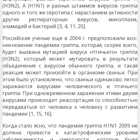
(H3N2), A (H1N1) и разных штаммов вирусов гриппа
одного и того же серо­типа с нарастанием активности
других респираторных вирусов, микоплазм,
хламидий и бактерий [3, 4, 11, 20].
Российские ученые еще в 2004 г. предположили воз­
никновение пандемии гриппа, которая, скорее всего,
будет вызвана мутацией вируса «птичьего» гриппа
(H3N2), который может мутировать в результате
объединения с вирусом обычного гриппа, и такая
реакция может прои­зойти в организме свиньи. При
этом было установлено, что свиньи одинаково легко
заражаются вирусами чело­веческого и птичьего
гриппа. При одновременном зара­жении этими двумя
вирусами происходит реассортация со способностью
передаваться от человека к человеку с развитием
пандемии [1, 15, 16].
Когда стало ясно, что пандемия гриппа H1N1 2009 не
должна привести к катастрофическим уровням
заболева­емости и смертности, которые были