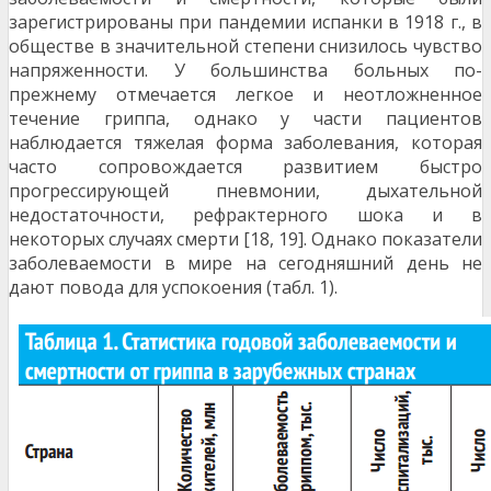
зарегистрированы при пандемии испанки в 1918 г., в
обществе в значитель­ной степени снизилось чувство
напряженности. У боль­шинства больных по-
прежнему отмечается легкое и неотложненное
течение гриппа, однако у части пациен­тов
наблюдается тяжелая форма заболевания, которая
часто сопровождается развитием быстро
прогрессирую­щей пневмонии, дыхательной
недостаточности, рефрак­терного шока и в
некоторых случаях смерти [18, 19]. Однако показатели
заболеваемости в мире на сегодняш­ний день не
дают повода для успокоения (табл. 1).