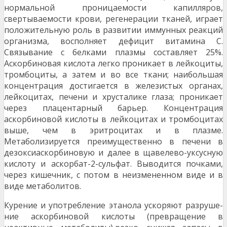
нор­мальной проницаемости капилляров,
свертываемости крови, регенерации тканей, играет
положительную роль в развитии иммунных реакций
организма, восполняет дефи­цит витамина С.
Связывание с белками плазмы составляет 25%.
Аскорбиновая кислота легко проникает в лейкоциты,
тромбоциты, а затем и во все ткани; наибольшая
концен­трация достигается в железистых органах,
лейкоцитах, печени и хрусталике глаза; проникает
через плацентар­ный барьер. Концентрация
аскорбиновой кислоты в лейко­цитах и тромбоцитах
выше, чем в эритроцитах и в плазме.
Метаболизируется преимущественно в печени в
дезоксиаскорбиновую и далее в щавелево-уксусную
кислоту и аскорбат-2-сульфат. Выводится почками,
через кишечник, с потом в неизмененном виде и в
виде метаболитов.
Курение и употребление этанола ускоряют разруше­
ние аскорбиновой кислоты (превращение в