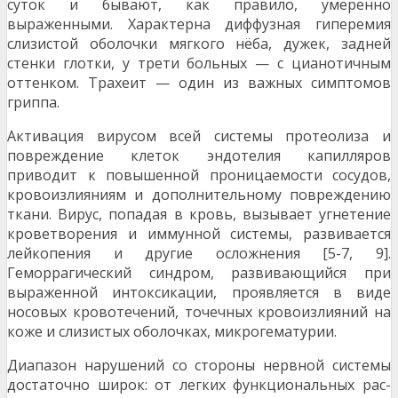
суток и бывают, как правило, умеренно
выраженными. Характерна диффуз­ная гиперемия
слизистой оболочки мягкого нёба, дужек, задней
стенки глотки, у трети больных — с цианотичным
оттенком. Трахеит — один из важных симптомов
гриппа.
Активация вирусом всей системы протеолиза и
повреждение клеток эндотелия капилляров
приводит к повышенной проницаемости сосудов,
кровоизлияниям и дополнительному повреждению
ткани. Вирус, попадая в кровь, вызывает угнетение
кроветворения и иммунной системы, развивается
лейкопения и другие осложнения [5-7, 9].
Геморрагический синдром, развивающийся при
выраженной интоксикации, проявляется в виде
носовых кровотечений, точечных кровоизлияний на
коже и слизи­стых оболочках, микрогематурии.
Диапазон нарушений со стороны нервной системы
достаточно широк: от легких функциональных рас­