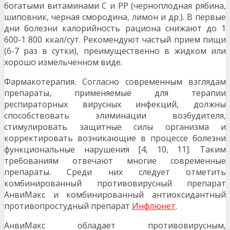
богатыми витаминами С и РР (черноплодная рябина,
шиповник, черная смородина, лимон и др.). В первые
дни болезни калорийность рацио­на снижают до 1
600-1 800 ккал/сут. Рекомендуют частый прием пищи
(6-7 раз в сутки), преимущественно в жид­ком или
хорошо измельченном виде.
Фармакотерапия. Согласно современным взглядам
препараты, применяемые для терапии
респираторных вирусных инфекций, должны
способствовать элиминации возбудителя,
стимулировать защитные силы организма и
корректировать возникающие в процессе болезни
функ­циональные нарушения [4, 10, 11]. Таким
требованиям отвечают многие современные
препараты. Среди них следует отметить
комбинированный противовирусный препарат
АнвиМакс и комбинированный антиоксидантный
противопростудный препарат
Инфлюнет
.
АнвиМакс обладает противовирусным,