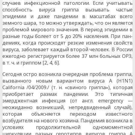
случаев инфекционной патоло­гии. Если учитывать
способность вируса гриппа вызы­вать частые
эпидемии и даже пандемии в масштабах всего
земного шара, то можно утверждать, что он явля­ется
проблемой мирового значения. В период эпидемии в
разные годы болеет от 5 до 20% населения. При пан­
демиях, когда происходят резкие изменения свойств
вируса, заболевает каждый второй человек. В России
ежегодно регистрируется более 37 млн больных ОРЗ,
в т. ч. и гриппом [2, 4, 6].
Сегодня остро возникла очередная проблема гриппа,
вызванного новым вариантом вируса А (H1N1)
California /04/2009./ (т. н. «свиного гриппа»), которая
приобретает размах пандемии. Это типичная
эмерджентная инфекция (от англ. emergency —
неожиданно возникший, непредви­денный случай),
которая объясняется переходом извест­ного
возбудителя на нового хозяина. Пандемия возникла в
условиях продолжительной одномоментной
циркуля­ции разных серотипов вирусов гриппа A