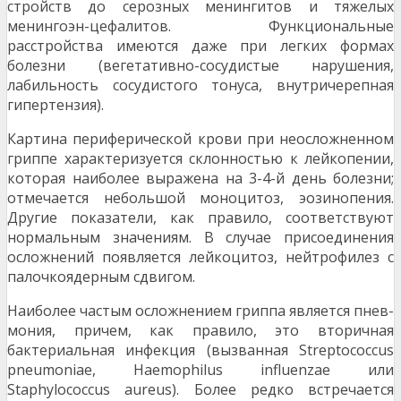
стройств до серозных менингитов и тяжелых
менингоэн-цефалитов. Функциональные
расстройства имеются даже при легких формах
болезни (вегетативно-сосудистые нарушения,
лабильность сосудистого тонуса, внутриче­репная
гипертензия).
Картина периферической крови при неосложненном
гриппе характеризуется склонностью к лейкопении,
кото­рая наиболее выражена на 3-4-й день болезни;
отмеча­ется небольшой моноцитоз, эозинопения.
Другие показа­тели, как правило, соответствуют
нормальным значениям. В случае присоединения
осложнений появляется лейко­цитоз, нейтрофилез с
палочкоядерным сдвигом.
Наиболее частым осложнением гриппа является пнев­
мония, причем, как правило, это вторичная
бактериальная инфекция (вызванная Streptococcus
pneumoniae, Haemophilus influenzae или
Staphylococcus aureus). Более редко встречает­ся