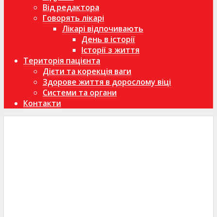
Від редактора
Говорять лікарі
Лікарі відпочивають
День в історії
Історії з життя
Територія пацієнта
Дієти та корекція ваги
Здорове життя в дорослому віці
Системи та органи
Контакти