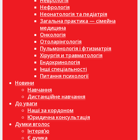
Неврологія
Нефрологія
Неонатологія та педіатрія
Загальна практика — сімейна
медицина
Онкологія
Отоларінгологія
Пульмонологія і фтизиатрія
Хірургія и травматологія
Ендокринологія
Інші спеціальності
Питання психології
Новини
Навчання
Дистанційне навчання
До уваги
Наші за кордоном
Юридична консультація
Думки вголос
Інтерв’ю
Є думка