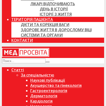
ЛІКАРІ ВІДПОЧИВАЮТЬ
ДЕНЬ В ІСТОРІЇ
ІСТОРІЇ З ЖИТТЯ
ТЕРИТОРІЯ ПАЦІЄНТА
ДІЄТИ ТА КОРЕКЦІЯ ВАГИ
ЗДОРОВЕ ЖИТТЯ В ДОРОСЛОМУ ВІЦІ
СИСТЕМИ ТА ОРГАНИ
КОНТАКТИ
Статті
За спеціальністю
Наукові публікації
Акушерство та гінекологія
Гастроентерологія
Дерматологія
Кардіологія