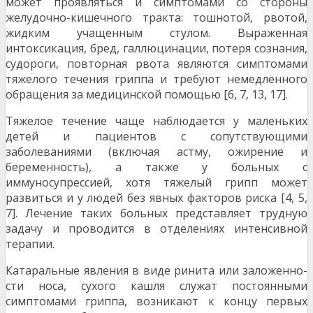
может проявляться и симптомами со стороны
желудочно-кишечного тракта: тошнотой, рвотой,
жидким учащенным стулом. Выражен­ная
интоксикация, бред, галлюцинации, потеря сознания,
судороги, повторная рвота являются симптомами
тяжело­го течения гриппа и требуют немедленного
обращения за медицинской помощью [6, 7, 13, 17].
Тяжелое течение чаще наблюдается у маленьких
детей и пациентов с сопутствующими
заболеваниями (включая астму, ожирение и
беременность), а также у больных с
иммуносупрессией, хотя тяжелый грипп может
развиться и у людей без явных факторов риска [4, 5,
7]. Лечение таких больных представляет трудную
задачу и проводится в отделениях интенсивной
терапии.
Катаральные явления в виде ринита или заложенно­
сти носа, сухого кашля служат постоянными
симптомами гриппа, возникают к концу первых