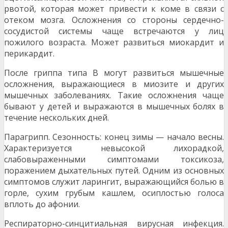
рвотой, которая может привести к коме в связи с
отеком мозга. Осложнения со стороны сердечно-
сосуди­стой системы чаще встречаются у лиц
пожилого возраста. Может развиться миокардит и
перикардит.
После гриппа типа В могут развиться мышечные
ослож­нения, выражающиеся в миозите и других
мышечных забо­леваниях. Такие осложнения чаще
бывают у детей и выра­жаются в мышечных болях в
течение нескольких дней.
Парагрипп. Сезонность: конец зимы — начало весны.
Характеризуется невысокой лихорадкой,
слабовыраженными симптомами токсикоза,
поражением дыхательных путей. Одним из основных
симптомов служит ларингит, выражающийся болью в
горле, сухим грубым кашлем, осиплостью голоса
вплоть до афонии.
Респираторно-синцитиальная вирусная инфекция.