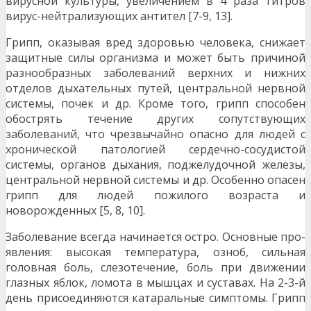
вирусной культуры, увеличением в 4 раза титров
вирус-нейтрализующих антител [7-9, 13].
Грипп, оказывая вред здоровью человека, снижает
защитные силы организма и может быть причиной
разно­образных заболеваний верхних и нижних
отделов дыха­тельных путей, центральной нервной
системы, почек и др. Кроме того, грипп способен
обострять течение других сопутствующих
заболеваний, что чрезвычайно опасно для людей с
хронической патологией сердечно-сосудистой
системы, органов дыхания, поджелудочной железы,
цен­тральной нервной системы и др. Особенно опасен
грипп для людей пожилого возраста и
новорожденных [5, 8, 10].
Заболевание всегда начинается остро. Основные про­
явления: высокая температура, озноб, сильная
головная боль, слезотечение, боль при движении
глазных яблок, ломота в мышцах и суставах. На 2-3-й
день присоединя­ются катаральные симптомы. Грипп