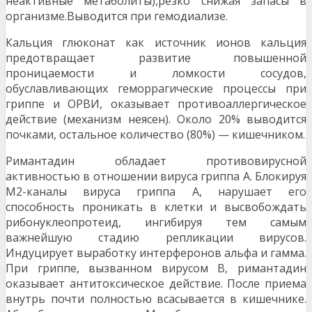
неактивные метаболиты),резко снижая запасы в
организме.Выводится при гемодиализе.
Кальция глюконат как источник ионов кальция
предот­вращает развитие повышенной
проницаемости и ломко­сти сосудов,
обуславливающих геморрагические процес­сы при
гриппе и ОРВИ, оказывает противоаллергическое
действие (механизм неясен). Около 20% выводится
почка­ми, остальное количество (80%) — кишечником.
Римантадин обладает противовирусной
активностью в отношении вируса гриппа А. Блокируя
М2-каналы виру­са гриппа А, нарушает его
способность проникать в клетки и высвобождать
рибонуклеопротеид, ингибируя тем самым
важнейшую стадию репликации вирусов.
Индуцирует выработку интерферонов альфа и гамма.
При гриппе, вызванном вирусом В, римантадин
оказывает антитоксическое действие. После приема
внутрь почти полностью всасывается в кишечнике.