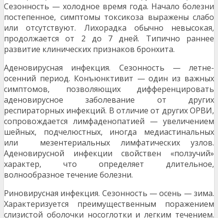
Сезонность — холодное время года. Начало болезни
постепенное, симптомы токсикоза выражены слабо
или отсутствуют. Лихорадка обычно невысокая,
продолжается от 2 до 7 дней. Типично раннее
развитие клинических признаков бронхита.
Аденовирусная инфекция. Сезонность — летне-
осенний период. Конъюнктивит — один из важных
симптомов, позволяющих дифференцировать
аденовирусное заболе­вание от других
респираторных инфекций. В отличие от других ОРВИ,
сопровождается лимфаденопатией — увели­чением
шейных, подчелюстных, иногда медиастинальных
или мезентериальных лимфатических узлов.
Аденовирусной инфекции свойствен «ползучий»
характер, что определяет длительное,
волнообразное течение болезни.
Риновирусная инфекция. Сезонность — осень — зима.
Характеризуется преимущественным поражением
слизи­стой оболочки носоглотки и легким течением.