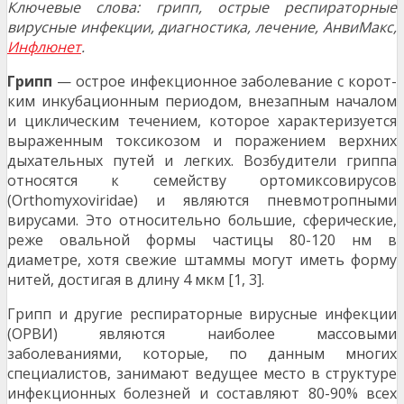
Ключевые слова:
грипп, острые респираторные
вирусные инфекции, диагностика, лечение, АнвиМакс,
Инфлюнет
.
Грипп
— острое инфекционное заболевание с корот­
ким инкубационным периодом, внезапным началом
и циклическим течением, которое характеризуется
выраженным токсикозом и поражением верхних
дыха­тельных путей и легких. Возбудители гриппа
относятся к семейству ортомиксовирусов
(Orthomyxoviridae) и являют­ся пневмотропными
вирусами. Это относительно боль­шие, сферические,
реже овальной формы частицы 80-120 нм в
диаметре, хотя свежие штаммы могут иметь форму
нитей, достигая в длину 4 мкм [1, 3].
Грипп и другие респираторные вирусные инфекции
(ОРВИ) являются наиболее массовыми
заболеваниями, которые, по данным многих
специалистов, занимают ведущее место в структуре
инфекционных болезней и составляют 80-90% всех