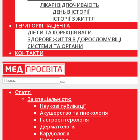
ЛІКАРІ ВІДПОЧИВАЮТЬ
ДЕНЬ В ІСТОРІЇ
ІСТОРІЇ З ЖИТТЯ
ТЕРИТОРІЯ ПАЦІЄНТА
ДІЄТИ ТА КОРЕКЦІЯ ВАГИ
ЗДОРОВЕ ЖИТТЯ В ДОРОСЛОМУ ВІЦІ
СИСТЕМИ ТА ОРГАНИ
КОНТАКТИ
Статті
За спеціальністю
Наукові публікації
Акушерство та гінекологія
Гастроентерологія
Дерматологія
Кардіологія