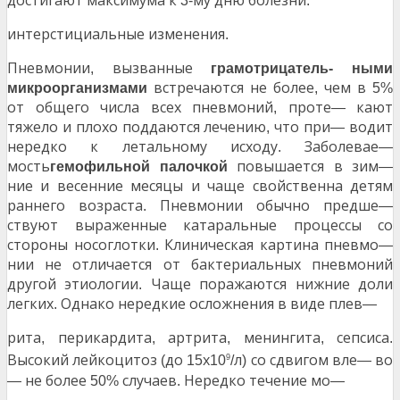
достигают максимума к
му дню болезни
3-
.
интерстициальные изменения
.
Пневмонии
вызванные
,
грамотрицатель-
ными
встречаются не более
чем в
микроорганизмами
,
5%
от общего числа всех пневмоний
проте
кают
,
—
тяжело и плохо поддаются лечению
что при
водит
,
—
нередко к летальному исходу
Заболевае
.
—
мость
повышается в зим
гемофильной палочкой
—
ние и весенние месяцы и чаще свойственна детям
раннего возраста
Пневмонии обычно предше
.
—
ствуют выраженные катаральные процессы со
стороны носоглотки
Клиническая картина пневмо
.
—
нии не отличается от бактериальных пневмоний
другой этиологии
Чаще поражаются нижние доли
.
легких
Однако нередкие осложнения в виде плев
.
—
рита
перикардита
артрита
менингита
сепсиса
,
,
,
,
.
Высокий лейкоцитоз
до
х
л
со сдвигом вле
во
9
(
15
10
/
)
—
не более
случаев
Нередко течение мо
—
50%
.
—