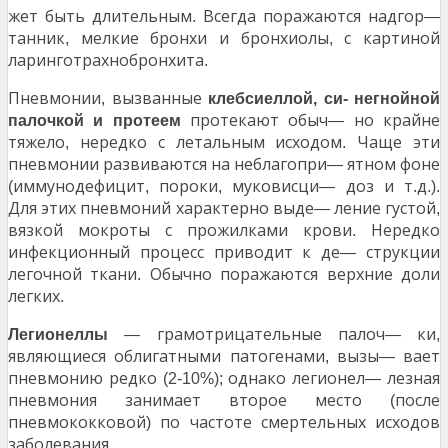
жет быть длительным
Всегда поражаются надгор
.
—
танник
мелкие бронхи и бронхиолы
с картиной
,
,
ларинготрахнобронхита
.
Пневмонии
вызванные
,
клебсиеллой,
си-
негнойной
протекают обыч
но крайне
палочкой и протеем
—
тяжело
нередко с летальным исходом
Чаще эти
,
.
пневмонии развиваются на неблагопри
ятном фоне
—
иммунодефицит
пороки
муковисци
доз и т
д
(
,
,
—
.
.).
Для этих пневмоний характерно выде
ление густой
—
,
вязкой мокроты с прожилками крови
Нередко
.
инфекционный процесс приводит к де
струкции
—
легочной ткани
Обычно поражаются верхние доли
.
легких
.
грамотрицательные палоч
ки
Легионеллы
—
—
,
являющиеся облигатными патогенами
вызы
вает
,
—
пневмонию редко
однако легионел
лезная
(2-10%);
—
пневмония занимает второе место
после
(
пневмококковой
по частоте смертельных исходов
)
заболевания
.