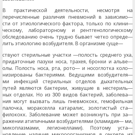
В практической деятельности
несмотря на
,
перечисленные различия пневмоний в зависимо
—
сти от этиологического фактора
только по клини
,
—
ческому
лабораторному и рентгенологическому
,
обследованию очень трудно бывает четко опреде
—
лить этиологию возбудителя
В организме суще
.
—
ствуют стерильные участки
полость среднего уха
—
,
придаточные пазухи носа
трахея
бронхи и альве
,
,
—
олы
Полость носа
рта
рото
и носоглотка коло
.
,
,
—
—
низированы бактериями
Ведущими возбудителя
.
—
ми инфекций стерильных отделов дыхательных
путей являются бактерии
живущие в нестериль
,
—
ных отделах
Но из
видов бактерий
заболева
.
300
,
—
ния могут вызвать лишь пневмококк
гемофильная
,
палочка
моракселла катаралис
золотистый ста
,
,
—
филококк
Заболевание может возникнуть при за
.
—
ражении атипичными возбудителями
хламидия
ми
(
—
,
микоплазмами
легионеллами
Поэтому уста
,
).
—
новление наличия микроорганизмов в секрете из