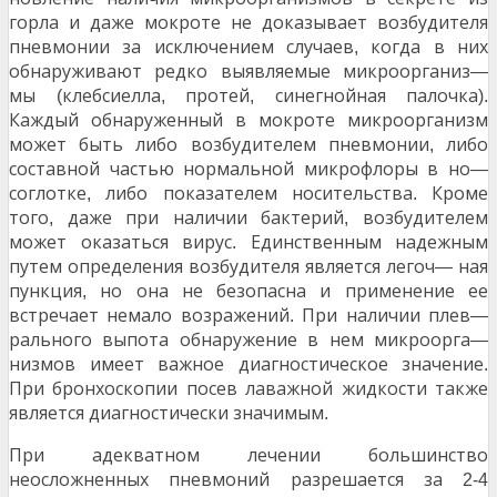
горла и даже мокроте не доказывает возбудителя
пневмонии за исключением случаев
когда в них
,
обнаруживают редко выявляемые микроорганиз
—
мы
клебсиелла
протей
синегнойная палочка
(
,
,
).
Каждый обнаруженный в мокроте микроорганизм
может быть либо возбудителем пневмонии
либо
,
составной частью нормальной микрофлоры в но
—
соглотке
либо показателем носительства
Кроме
,
.
того
даже при наличии бактерий
возбудителем
,
,
может оказаться вирус
Единственным надежным
.
путем определения возбудителя является легоч
ная
—
пункция
но она не безопасна и применение ее
,
встречает немало возражений
При наличии плев
.
—
рального выпота обнаружение в нем микроорга
—
низмов имеет важное диагностическое значение
.
При бронхоскопии посев лаважной жидкости также
является диагностически значимым
.
При адекватном лечении большинство
неосложненных пневмоний разрешается за
2-4