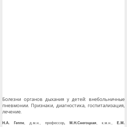
Болезни органов дыхания у детей: внебольничные
пневмонии. Признаки, диагностика, госпитализация,
лечение.
Н.А. Геппе
, д.м.н., профессор
, М.Н.Снегоцкая
, к.м.н.,
Е.М.