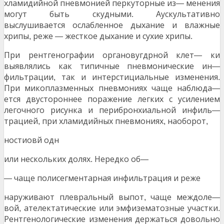
хламидийной пневмонией перкуторные из
менения
—
могут быть скудными
Аускультативно
.
выслушивается ослабленное дыхание и влажные
хрипы
реже
жесткое дыхание и сухие хрипы
,
—
.
При рентгенографии органовугдрной клет
ки
—
выявлялись как типичные пневмонические ин
—
фильтрации
так и интерстициальные изменения
,
.
При микоплазменных пневмониях чаще наблюда
—
ется двустороннее поражение легких с усилением
легочного рисунка и перибронхиальной инфиль
—
трацией
при хламидийных пневмониях
наоборот
,
,
,
ностиовй одн
или нескольких долях
Нередко об
.
—
чаще полисегментарная инфильтрация и реже
—
наруживают плевральный выпот
чаще междоле
,
—
вой
ателектатические или эмфизематозные участки
,
.
Рентгенологические изменения держаться довольно