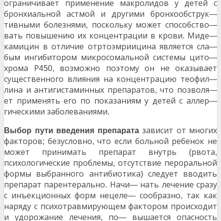
ограничивает применение макролидов у детей с
бронхиальной астмой и другими бронхообструк
—
тивными болезнями
поскольку может способство
,
—
вать повышению их концентрации в крови
Миде
.
—
камицин в отличие отртоэмриицина является сла
—
бым ингибитором микросомальной системы цито
—
хрома Р
возможно поэтому он не оказывает
450,
существенного влияния на концентрацию теофил
—
лина и антигистаминных препаратов
что позволя
,
—
ет применять его по показаниям у детей с аллер
—
гическими заболеваниями
.
зависит от многих
Выбор пути введения препарата
факторов
безусловно
что если больной ребенок не
;
,
может принимать препарат внутрь
рвота
(
,
психологические проблемы
отсутствие пероральной
,
формы выбранного антибиотика
следует вводить
)
препарат парентерально
Начи
нать лечение сразу
.
—
с инъекционных форм нецеле
сообразно
так как
—
,
наряду с психотравмирующем фактором происходит
и удорожание лечения
по
вышается опасность
,
—