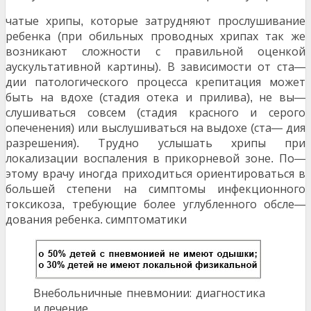
чатые хрипы
которые затрудняют прослушивание
,
ребенка
при обильных проводных хрипах так же
(
возникают сложности с правильной оценкой
аускультативной картины
В зависимости от ста
).
—
дии патологического процесса крепитация может
быть на вдохе
стадия отека и прилива
не вы
(
),
—
слушиваться совсем
стадия красного и серого
(
опеченения
или выслушиваться на выдохе
ста
дия
)
(
—
разрешения
Трудно услышать хрипы при
).
локализации воспаления в прикорневой зоне
По
.
—
этому врачу иногда приходиться ориентироваться в
большей степени на симптомы инфекционного
токсикоза
требующие более углубленного обсле
,
—
дования ребенка
симптоматики
.
Внебольничные пневмонии: диагностика
и лечение