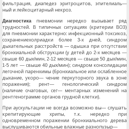
фильтрация
диапедез эритроцитов
эпителиаль
,
,
—
ный и лейкоцитарный некроз
.
пневмонии нередко вызывает ряд
Диагностика
трудностей
В типичных ситуациях
критерии ВОЗ
.
(
)
для пневмонии характерно
инфекционный токсикоз
:
,
сохранениехолриадки более
х дней
синдром
3-
,
дыхательных расстройств
одышка при отсутствии
—
бронхиальной обструкции
у детей до
х месяцев
(
2-
—
свыше
дых
мин
месяцев
свыше
дых
мин
60
/
, 2-12
—
50
/
,
лет
свыше
дых
мин
синдром консолидации
1-5
—
40
/
);
легочной паренхимы
бронхиальное или ослабленное
(
дыхание
укоро
чение перкуторного звука в зоне
,
—
поражения
рент
генологический синдром
);
—
наличие очаговых
сег
ментарных изменений на
(
,
—
рентгенограмме органов грудной клетки
).
При аускультации не всегда возможно вы
слушать
—
крепитирующие хрипы
т
к
нередко при
,
.
.
одновременном поражении бронхиального дерева
выслушиваются обильные влажные разнопузыр
—