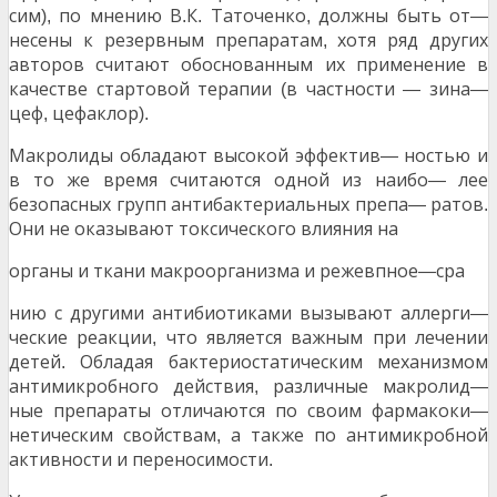
сим
по мнению В
К
Таточенко
должны быть от
),
.
.
,
—
несены к резервным препаратам
хотя ряд других
,
авторов считают обоснованным их применение в
качестве стартовой терапии
в частности
зина
(
—
—
цеф
цефаклор
,
).
Макролиды обладают высокой эффектив
ностью и
—
в то же время считаются одной из наибо
лее
—
безопасных групп антибактериальных препа
ратов
—
.
Они не оказывают токсического влияния на
органы и ткани макроорганизма и режевпное
сра
—
нию с другими антибиотиками вызывают аллерги
—
ческие реакции
что является важным при лечении
,
детей
Обладая бактериостатическим механизмом
.
антимикробного действия
различные макролид
,
—
ные препараты отличаются по своим фармакоки
—
нетическим свойствам
а также по антимикробной
,
активности и переносимости
.