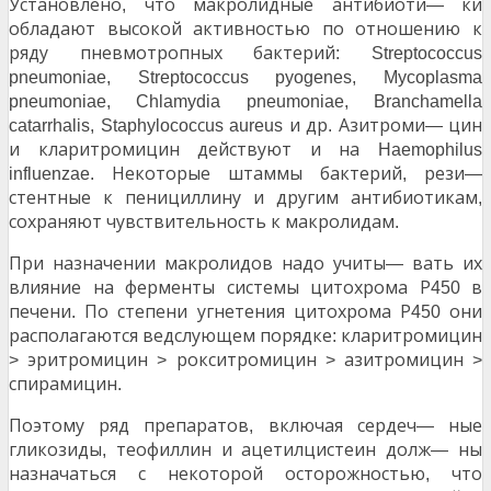
Установлено
что макролидные антибиоти
ки
,
—
обладают высокой активностью по отношению к
ряду пневмотропных бактерий
:
Streptococcus
pneumoniae, Streptococcus pyogenes,
Mycoplasma
pneumoniae, Chlamydia pneumoniae,
Branchamella
с
и др
Азитроми
цин
catarrhalis, Staphylococ
us aureus
.
—
и кларитромицин действуют и на
Haemophilus
Некоторые штаммы бактерий
рези
influenzae.
,
—
стентные к пенициллину и другим антибиотикам
,
сохраняют чувствительность к макролидам
.
При назначении макролидов надо учиты
вать их
—
влияние на ферменты системы цитохрома Р
в
450
печени
По степени угнетения цитохрома Р
они
.
450
располагаются ведслующем порядке
кларитромицин
:
эритромицин
рокситромицин
азитромицин
>
>
>
>
спирамицин
.
Поэтому ряд препаратов
включая сердеч
ные
,
—
гликозиды
теофиллин и ацетилцистеин долж
ны
,
—
назначаться с некоторой осторожностью
что
,