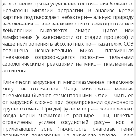
долго
несмотря на улучшение состоя
ния больного
,
—
.
Возможны миалгии
артралгии
В анализе крови
,
.
картина подтверждает небактери
альную природу
—
заболевания
вне зависимости от лейкоцитоза или
—
лейкопении
выявляется лимфо
цитоз или
,
—
лимфопения
в зависимости от стадии процесса
и
(
)
чаще нейтропения в абсолютных по
казателях
СОЭ
—
,
повышена незначительно
Мико
плазменная
.
—
пневмония сопровождается положи
тельными
—
серологическими реакциями на мико
плазменные
—
антигены
.
Клинически вирусная и микоплазменная пневмония
могут не отличаться
Чаще микоплаз
менные
.
—
пневмонии бывают сегментарными
Отли
чить ее
.
—
от вирусной сложно при формировании одиночного
крупного очага
При диффузном пора
жении легких
.
—
,
когда корни значительно расшире
ны
нечетко
—
,
ограничены
усилен сосудистый рису
нок в
,
—
прилегающей зоне
тяжистость
очаговые тени
(
,
)
возникает подозрение на вирусную этиоло
гию
—