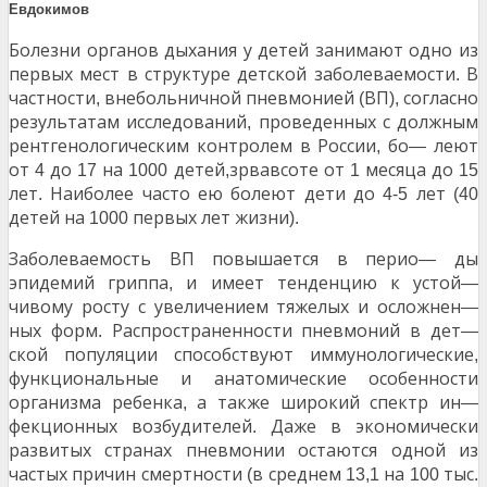
Евдокимов
Болезни органов дыхания у детей занимают одно из
первых мест в структуре детской заболеваемости
В
.
частности
внебольничной пневмонией
ВП
согласно
,
(
),
результатам исследований
проведенных с должным
,
рентгенологическим контролем в России
бо
леют
,
—
от
до
на
детей
зрвавсоте от
месяца до
4
17
1000
,
1
15
лет
Наиболее часто ею болеют дети до
лет
.
4-5
(40
детей на
первых лет жизни
1000
).
Заболеваемость ВП повышается в перио
ды
—
эпидемий гриппа
и имеет тенденцию к устой
,
—
чивому росту с увеличением тяжелых и осложнен
—
ных форм
Распространенности пневмоний в дет
.
—
ской популяции способствуют иммунологические
,
функциональные и анатомические особенности
организма ребенка
а также широкий спектр ин
,
—
фекционных возбудителей
Даже в экономически
.
развитых странах пневмонии остаются одной из
частых причин смертности
в среднем
на
тыс
(
13,1
100
.