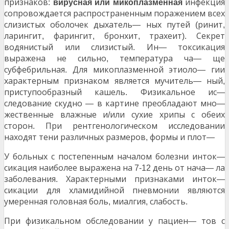
признаков
инфекция
:
вирусная или
микоплазменная
сопровождается распространенным поражением всех
слизистых оболочек дыхатель
ных путей
ринит
—
(
,
ларингит
фарингит
бронхит
трахеит
Секрет
,
,
,
).
водянистый или слизистый
Ин
токсикация
.
—
выражена не сильно
температура ча
ще
,
—
субфебрильная
Для микоплазменной этиоло
гии
.
—
характерным признаком является мучитель
ный
—
,
приступообразный кашель
Физикальное ис
.
—
следование скудно
в картине преобладают мно
—
—
жественные влажные и
или сухие хрипы с обеих
/
сторон
При рентгенологическом исследовании
.
находят тени различных размеров
формы и плот
,
—
У больных с постепенным началом болезни инток
—
сикация наиболее выражена на
день от нача
ла
7-12
—
заболевания
Характерными признаками инток
.
—
сикации для хламидийной пневмонии являются
умеренная головная боль
миалгия
слабость
,
,
.
При физикальном обследовании у пациен
тов с
—