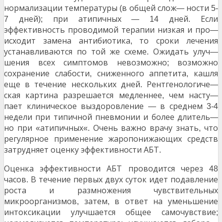
нормализации температуры
в общей слож
ности
(
—
5-
дней
при атипичных
дней
Если
7
);
— 14
.
эффективность проводимой терапии низкая и про
—
исходит замена антибиотика
то сроки лечения
,
устанавливаются по той же схеме
Ожидать улуч
.
—
шения всех симптомов невозможно
возможно
;
сохранение слабости
сниженного аппетита
кашля
,
,
еще в течение нескольких дней
Рентгенологиче
.
—
ская картина разрешается медленнее
чем насту
,
—
пает клиническое выздоровление
в среднем
—
3-4
недели при типичной пневмонии и более длитель
—
но при
атипичных
Очень важно врачу знать
что
«
«.
,
регулярное применение жаропонижающих средств
затрудняет оценку эффективности АБТ
.
Оценка эффективности АБТ проводится через
48
часов
В течение первых двух суток идет подавление
.
роста и размножения чувствительных
микроорганизмов
затем
в ответ на уменьшение
,
,
интоксикации улучшается общее самочувствие
;