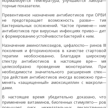
нормализуется температура
улучшаются лабора
;
—
торные показатели
.
Превентивное назначение антибиотиков при ОРВИ
не предотвращает возможность разви
тия
—
бактериальных осложнений
Частое примене
ние
.
—
антибиотиков при вирусных инфекциях приво
дит
—
к формированию устойчивости бактерий к ним
.
Назначение аминогликозидов
цефалоспо
ринов
,
—
III
поколения и фторхинолонов в качестве стартовой
терапии необоснованно
Благодаря широкому
.
спектру антибиотиков в настоящее вре
мя
—
целесообразно проведение монотерапии
При
.
необходимости значительного расширения спек
—
тра действия антибиотиков иногда возможно при
—
менять
защищенный
амоксициллин с макроли
«
»
—
дами
.
В настоящее время убедительно доказано
что
,
применение витаминов
биогенных стимулято
ров
,
—
повышает риск нежелательных лекарственных