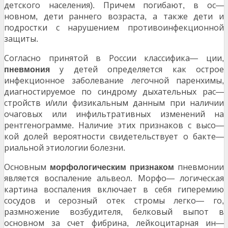
детского населения
Причем погибают
в ос
).
,
—
новном
дети раннего возраста
а также дети и
,
,
подростки с нарушением противоинфекционной
защиты
.
Согласно принятой в России классифика
ции
—
,
у детей определяется как острое
пневмония
инфекционное заболевание легочной паренхимы
,
диагностируемое по синдрому дыхательных рас
—
стройств и
или физикальным данным при наличии
/
очаговых или инфильтративных изменений на
рентгенограмме
Наличие этих признаков с высо
.
—
кой долей вероятности свидетельствует о бакте
—
риальной этиологии болезни
.
Основным
пневмонии
морфологическим
признаком
является воспаление альвеол
Морфо
логическая
.
—
картина воспаления включает в себя гиперемию
сосудов и серозный отек стромы легко
го
—
,
размножение возбудителя
белковый выпот в
,
основном за счет фибрина
лейкоцитарная ин
,
—