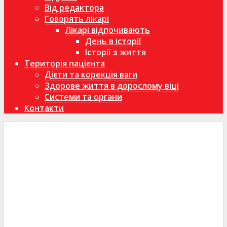
Від редактора
Говорять лікарі
Лікарі відпочивають
День в історії
Історії з життя
Територія пацієнта
Дієти та корекція ваги
Здорове життя в дорослому віці
Системи та органи
Контакти