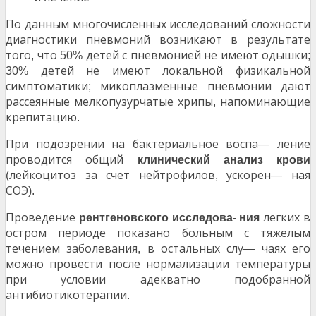
По данным многочисленных исследований сложности
диагностики пневмоний возникают в результате
того
что
детей с пневмонией не имеют одышки
,
50%
;
детей не имеют локальной физикальной
30%
симптоматики
микоплазменные пневмонии дают
;
рассеянные мелкопузурчатые хрипы
напоминающие
,
крепитацию
.
При подозрении на бактериальное воспа
ление
—
проводится общий
клинический
анализ
крови
лейкоцитоз за счет нейтрофилов
ускорен
ная
(
,
—
СОЭ
).
Проведение
легких в
рентгеновского
исследова-
ния
остром периоде показано больным с тяжелым
течением заболевания
в остальных слу
чаях его
,
—
можно провести после нормализации температуры
при условии адекватно подобранной
антибиотикотерапии
.