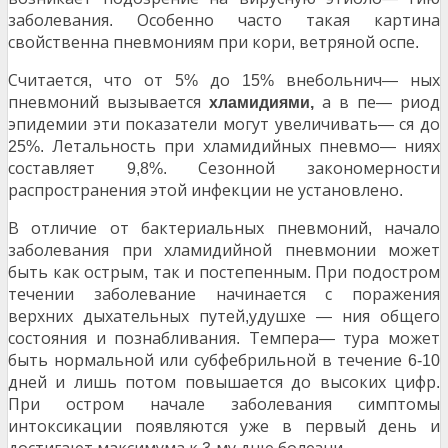
заболевания
Особенно часто такая картина
.
свойственна пневмониям при кори
ветряной оспе
,
.
Считается
что от
до
внебольнич
ных
,
5%
15%
—
пневмоний вызывается
а в пе
риод
хламидиями,
—
эпидемии эти показатели могут увеличивать
ся до
—
Летальность при хламидийных пневмо
ниях
25%.
—
составляет
Сезонной закономерности
9,8%.
распространения этой инфекции не установлено
.
В отличие от бактериальных пневмоний
начало
,
заболевания при хламидийной пневмонии может
быть как острым
так и постепенным
При подостром
,
.
течении заболевание начинается с поражения
верхних дыхательных путей
удушхе
ния общего
,
—
состояния и познабливания
Темпера
тура может
.
—
быть нормальной или субфебрильной в течение
6-10
дней и лишь потом повышается до высоких цифр
.
При остром начале заболевания симптомы
интоксикации появляются уже в первый день и