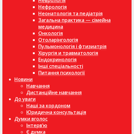
Неврологія
Нефрологія
Неонатологія та педіатрія
Загальна практика — сімейна
медицина
Онкологія
Отоларінгологія
Пульмонологія і фтизиатрія
Хірургія и травматологія
Ендокринологія
Інші спеціальності
Питання психології
Новини
Навчання
Дистанційне навчання
До уваги
Наші за кордоном
Юридична консультація
Думки вголос
Інтерв’ю
Є думка