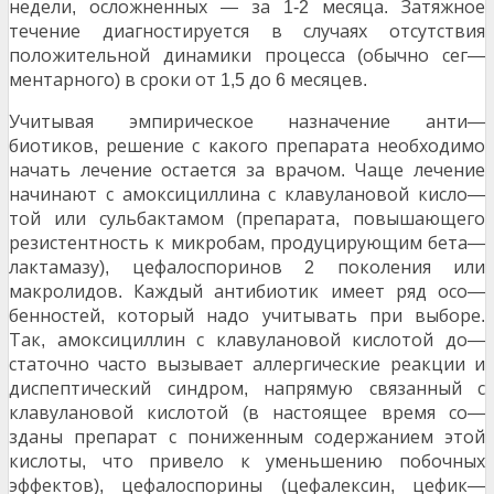
недели
осложненных
за
месяца
Затяжное
,
—
1-2
.
течение диагностируется в случаях отсутствия
положительной динамики процесса
обычно сег
(
—
ментарного
в сроки от
до
месяцев
)
1,5
6
.
Учитывая эмпирическое назначение анти
—
биотиков
решение с какого препарата необходимо
,
начать лечение остается за врачом
Чаще лечение
.
начинают с амоксициллина с клавулановой кисло
—
той или сульбактамом
препарата
повышающего
(
,
резистентность к микробам
продуцирующим бета
,
—
лактамазу
цефалоспоринов
поколения или
),
2
макролидов
Каждый антибиотик имеет ряд осо
.
—
бенностей
который надо учитывать при выборе
,
.
Так
амоксициллин с клавулановой кислотой до
,
—
статочно часто вызывает аллергические реакции и
диспептический синдром
напрямую связанный с
,
клавулановой кислотой
в настоящее время со
(
—
зданы препарат с пониженным содержанием этой
кислоты
что привело к уменьшению побочных
,
эффектов
цефалоспорины
цефалексин
цефик
),
(
,
—