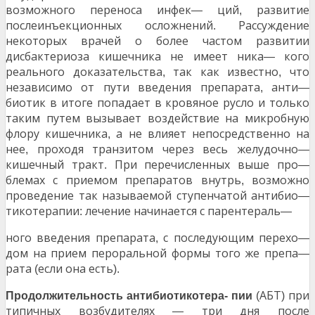
возможного переноса инфек
ций
развитие
—
,
послеинъекционных осложнений
Рассуждение
.
некоторых врачей о более частом развитии
дисбактериоза кишечника не имеет ника
кого
—
реального доказательства
так как известно
что
,
,
независимо от пути введения препарата
анти
,
—
биотик в итоге попадает в кровяное русло и только
таким путем вызывает воздействие на микробную
флору кишечника
а не влияет непосредственно на
,
нее
проходя транзитом через весь желудочно
,
—
кишечный тракт
При перечисленных выше про
.
—
блемах с приемом препаратов внутрь
возможно
,
проведение так называемой ступенчатой антибио
—
тикотерапии
лечение начинается с парентераль
:
—
ного введения препарата
с последующим перехо
,
—
дом на прием пероральной формы того же препа
—
рата
если она есть
(
).
АБТ
при
Продолжительность
антибиотикотера-
пии
(
)
типичных возбудителях
три дня после
—