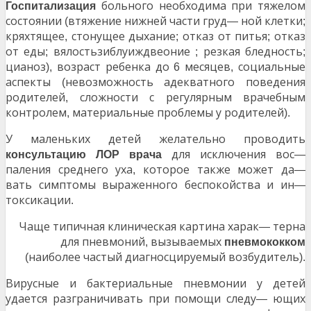
больного необходима при тяжелом
Госпитализация
состоянии
втяжение нижней части груд
ной клетки
(
—
;
кряхтящее
стонущее дыхание
отказ от питья
отказ
,
;
;
от еды
вялостьзиблуиждвеоние
резкая бледность
;
;
;
цианоз
возраст ребенка до
месяцев
социальные
),
6
,
аспекты
невозможность адекватного поведения
(
родителей
сложности с регулярным врачебным
,
контролем
материальные проблемы у родителей
,
).
У маленьких детей желательно проводить
для исключения вос
консультацию ЛОР врача
—
паления среднего уха
которое также может да
,
—
вать симптомы выраженного беспокойства и ин
—
токсикации
.
Чаще типичная клиническая картина харак
терна
—
для пневмоний
вызываемых
,
пневмококком
наиболее частый диагносцируемый возбудитель
(
).
Вирусные и бактериальные пневмонии у детей
удается разграничивать при помощи следу
ющих
—