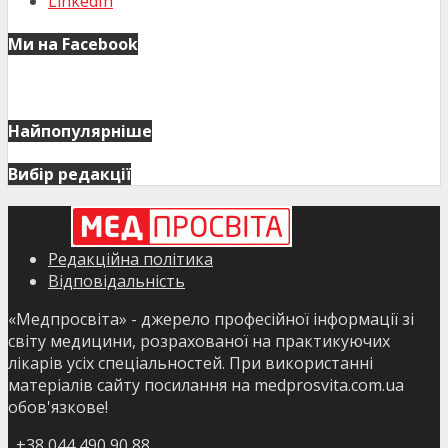
LinkedIn
Ми на Facebook
Найпопулярніше
Вибір редакції
Редакційна політика
Відповідальність
«Медпросвіта» - джерело професійної інформації зі
світу медицини, розрахованої на практикуючих
лікарів усіх спеціальностей. При використанні
матеріалів сайту посилання на medprosvita.com.ua
обов'язкове!
+38 044 490 90 88