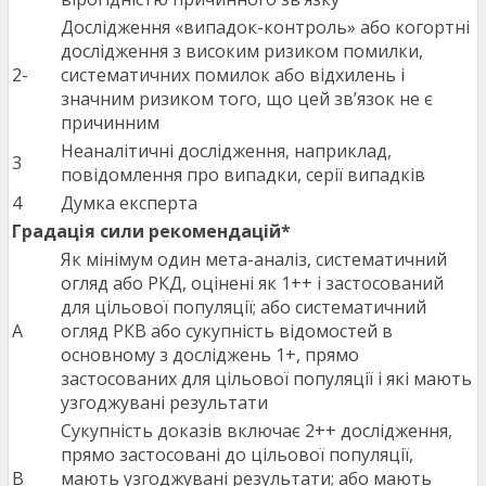
Дослідження «випадок-контроль» або когортні
дослідження з високим ризиком помилки,
2-
систематичних помилок або відхилень і
значним ризиком того, що цей зв’язок не є
причинним
Неаналітичні дослідження, наприклад,
3
повідомлення про випадки, серії випадків
4
Думка експерта
Градація сили рекомендацій*
Як мінімум один мета-аналіз, систематичний
огляд або РКД, оцінені як 1++ і застосований
для цільової популяції; або систематичний
A
огляд РКВ або сукупність відомостей в
основному з досліджень 1+, прямо
застосованих для цільової популяції і які мають
узгоджувані результати
Сукупність доказів включає 2++ дослідження,
прямо застосовані до цільової популяції,
B
мають узгоджувані результати; або мають