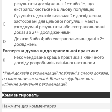
результати досліджень з 1++ або 1+, що
екстраполюються на цільову популяцію
Сукупність доказів включає 2+ дослідження,
застосовані для цільової популяції, мають
C
узгоджувані результати; або екстрапольовані
докази з 2++ дослідженнями
Докази 3 або 4; або екстрапольовані дані з 2+
D
досліджень
Експертна думка щодо правильної практики
Рекомендована краща практика з клінічного
ü
досвіду розробників клінічної настанови
*Рівні доказів рекомендацій пов’язані з силою доказів,
на яких вони засновані. Вони не відображають
клінічне значення рекомендацій.
Комментировать
Нажмите для комментария