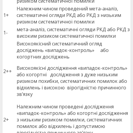
ризиком систематичної помилки
Належним чином проведений мета-аналіз,
1+
систематичні огляди РКД або РКД з низьким
ризиком систематичної помилки
мета-аналіз, систематичні огляди РКД або РКД з
1-
високим ризиком систематичної помилки
Високоякісний систематичний огляд
досліджень «випадок-контроль» або
когортних досліджень
Високоякісні дослідження «випадок-контроль»
2++
або когортні дослідження з дуже низьким
ризиком похибки, систематичних помилок або
відхилень і високою вірогідністю причинного
зв’язку
Належним чином проведені дослідження
«випадок-контроль» або когортні дослідження
2+
з низьким ризиком помилки, систематичних
помилок або відхилень і допустимою
вірогідністю причинного зв’язку