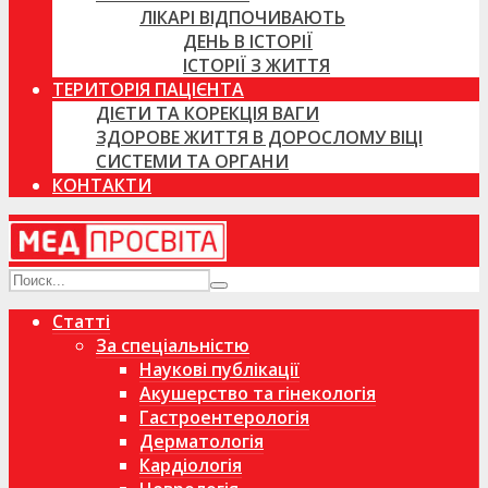
ЛІКАРІ ВІДПОЧИВАЮТЬ
ДЕНЬ В ІСТОРІЇ
ІСТОРІЇ З ЖИТТЯ
ТЕРИТОРІЯ ПАЦІЄНТА
ДІЄТИ ТА КОРЕКЦІЯ ВАГИ
ЗДОРОВЕ ЖИТТЯ В ДОРОСЛОМУ ВІЦІ
СИСТЕМИ ТА ОРГАНИ
КОНТАКТИ
Статті
За спеціальністю
Наукові публікації
Акушерство та гінекологія
Гастроентерологія
Дерматологія
Кардіологія