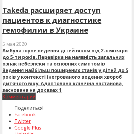
Takeda расширяет доступ
пациентов к диагностике
гемофилии в Украине
5 мая 2020
Амбулаторне ведення дітей віком від 2-х місяців
до 5-ти років. Перевірка на наявність загальних
ознак небезпеки та основних симптомів
Ведення найбільш поширених станів у дітей до 5
років у контексті інегрованого ведення хвороб
дитячого віку. Адаптована клінічна настанова,
заснована на доказах 1
Комментарий
Поделиться!
Facebook
Twitter
Google Plus