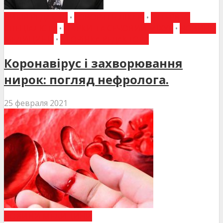
ВИБІР РЕДАКЦІЇ
•
ГОВОРЯТЬ ЛІКАРІ
•
ІНТЕРВ'Ю
СПЕЦІАЛІСТА
•
НИРКИ ТА СЕЧОВИЙ МІХУР
•
НОВИНИ
МЕДИЦИНИ
•
СТОРІНКА РЕДАКТОРА
Коронавірус і захворювання
нирок: погляд нефролога.
25 февраля 2021
НОВИНИ МЕДИЦИНИ