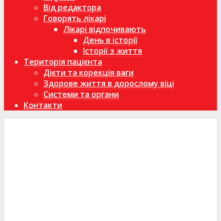
Від редактора
Говорять лікарі
Лікарі відпочивають
День в історії
Історії з життя
Територія пацієнта
Дієти та корекція ваги
Здорове життя в дорослому віці
Системи та органи
Контакти