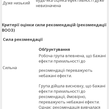
Будь-яка оцінка ефективності дуже
Дуже низький
невизначена
Критерії оцінки сили рекомендацій (рекомендації
ВООЗ)
Сила рекомендації
Обґрунтування
Робоча група впевнена, що бажані
ефекти прихильності до
Сильна
рекомендації переважують
небажані ефекти.
Група дійшла висновку, що бажані
ефекти прихильності до
рекомендації, ймовірно,
переважують небажані ефекти.
Однак: рекомендація вивчалася