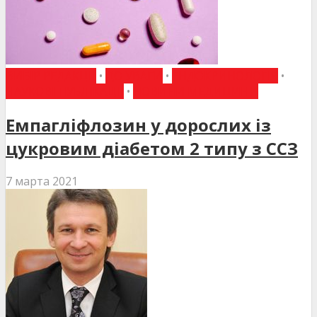
ВИБІР РЕДАКЦІЇ
•
ДО УВАГИ
•
ЕНДОКРИНОЛОГІЯ
•
НАУКОВІ ПУБЛІКАЦІЇ
•
НОВИНИ МЕДИЦИНИ
Емпагліфлозин у дорослих із
цукровим діабетом 2 типу з ССЗ
7 марта 2021