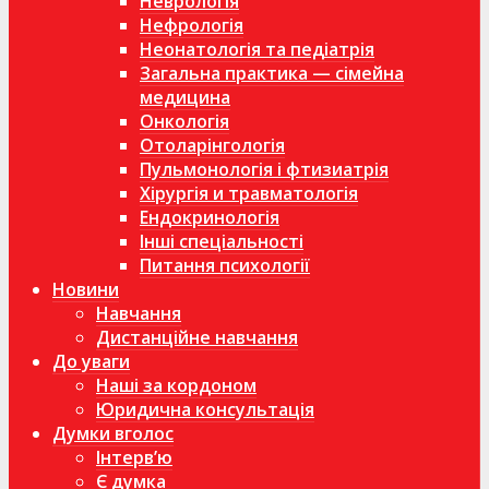
Неврологія
Нефрологія
Неонатологія та педіатрія
Загальна практика — сімейна
медицина
Онкологія
Отоларінгологія
Пульмонологія і фтизиатрія
Хірургія и травматологія
Ендокринологія
Інші спеціальності
Питання психології
Новини
Навчання
Дистанційне навчання
До уваги
Наші за кордоном
Юридична консультація
Думки вголос
Інтерв’ю
Є думка