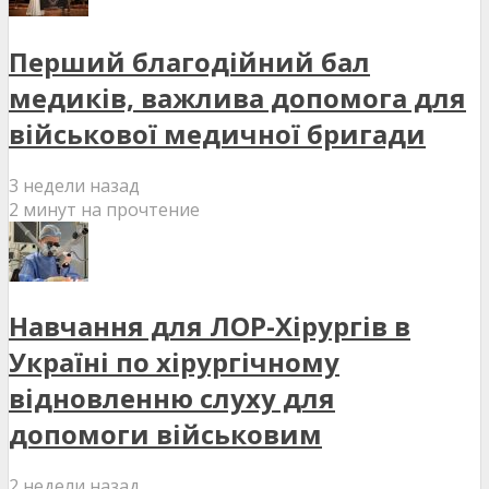
Перший благодійний бал
медиків, важлива допомога для
військової медичної бригади
3 недели назад
2 минут на прочтение
Навчання для ЛОР-Хірургів в
Україні по хірургічному
відновленню слуху для
допомоги військовим
2 недели назад