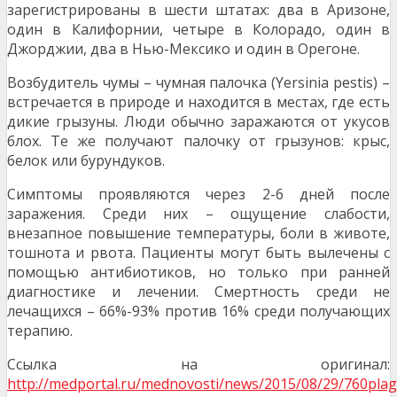
зарегистрированы в шести штатах: два в Аризоне,
один в Калифорнии, четыре в Колорадо, один в
Джорджии, два в Нью-Мексико и один в Орегоне.
Возбудитель чумы – чумная палочка (Yersinia pestis) –
встречается в природе и находится в местах, где есть
дикие грызуны. Люди обычно заражаются от укусов
блох. Те же получают палочку от грызунов: крыс,
белок или бурундуков.
Симптомы проявляются через 2-6 дней после
заражения. Среди них – ощущение слабости,
внезапное повышение температуры, боли в животе,
тошнота и рвота. Пациенты могут быть вылечены с
помощью антибиотиков, но только при ранней
диагностике и лечении. Смертность среди не
лечащихся – 66%-93% против 16% среди получающих
терапию.
Ссылка на оригинал:
http://medportal.ru/mednovosti/news/2015/08/29/760pla