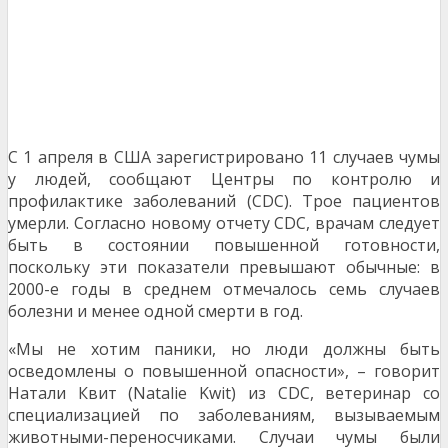
С 1 апреля в США зарегистрировано 11 случаев чумы
у людей, сообщают Центры по контролю и
профилактике заболеваний (CDC). Трое пациентов
умерли. Согласно новому отчету CDC, врачам следует
быть в состоянии повышенной готовности,
поскольку эти показатели превышают обычные: в
2000-е годы в среднем отмечалось семь случаев
болезни и менее одной смерти в год.
«Мы не хотим паники, но люди должны быть
осведомлены о повышенной опасности», – говорит
Натали Квит (Natalie Kwit) из CDC, ветеринар со
специализацией по заболеваниям, вызываемым
животными-переносчиками. Случаи чумы были