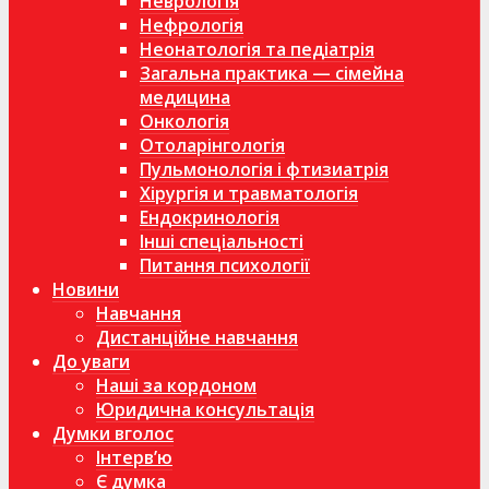
Неврологія
Нефрологія
Неонатологія та педіатрія
Загальна практика — сімейна
медицина
Онкологія
Отоларінгологія
Пульмонологія і фтизиатрія
Хірургія и травматологія
Ендокринологія
Інші спеціальності
Питання психології
Новини
Навчання
Дистанційне навчання
До уваги
Наші за кордоном
Юридична консультація
Думки вголос
Інтерв’ю
Є думка