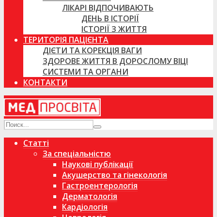
ЛІКАРІ ВІДПОЧИВАЮТЬ
ДЕНЬ В ІСТОРІЇ
ІСТОРІЇ З ЖИТТЯ
ТЕРИТОРІЯ ПАЦІЄНТА
ДІЄТИ ТА КОРЕКЦІЯ ВАГИ
ЗДОРОВЕ ЖИТТЯ В ДОРОСЛОМУ ВІЦІ
СИСТЕМИ ТА ОРГАНИ
КОНТАКТИ
Статті
За спеціальністю
Наукові публікації
Акушерство та гінекологія
Гастроентерологія
Дерматологія
Кардіологія