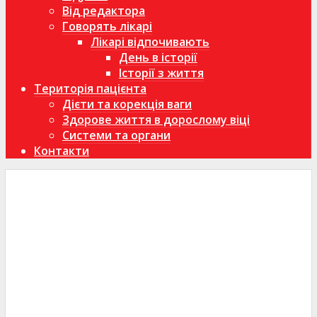
Від редактора
Говорять лікарі
Лікарі відпочивають
День в історії
Історії з життя
Територія пацієнта
Дієти та корекція ваги
Здорове життя в дорослому віці
Системи та органи
Контакти