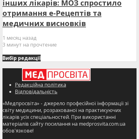
інших лікарів: МОЗ спростило
отримання е-Рецептів та
медичних висновків
1 месяц назад
3 минут на прочтение
Вибір редакції
Редакційна політика
Відповідальність
«Медпросвіта» - джерело професійної інформації зі
світу медицини, розрахованої на практикуючих
лікарів усіх спеціальностей. При використанні
матеріалів сайту посилання на medprosvita.com.ua
обов'язкове!