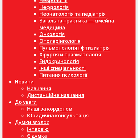
Неврологія
Нефрологія
Неонатологія та педіатрія
Загальна практика — сімейна
медицина
Онкологія
Отоларінгологія
Пульмонологія і фтизиатрія
Хірургія и травматологія
Ендокринологія
Інші спеціальності
Питання психології
Новини
Навчання
Дистанційне навчання
До уваги
Наші за кордоном
Юридична консультація
Думки вголос
Інтерв’ю
Є думка