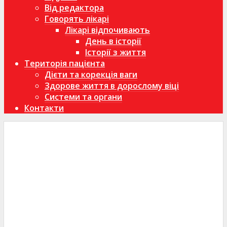
Від редактора
Говорять лікарі
Лікарі відпочивають
День в історії
Історії з життя
Територія пацієнта
Дієти та корекція ваги
Здорове життя в дорослому віці
Системи та органи
Контакти