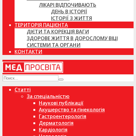
ЛІКАРІ ВІДПОЧИВАЮТЬ
ДЕНЬ В ІСТОРІЇ
ІСТОРІЇ З ЖИТТЯ
ТЕРИТОРІЯ ПАЦІЄНТА
ДІЄТИ ТА КОРЕКЦІЯ ВАГИ
ЗДОРОВЕ ЖИТТЯ В ДОРОСЛОМУ ВІЦІ
СИСТЕМИ ТА ОРГАНИ
КОНТАКТИ
Статті
За спеціальністю
Наукові публікації
Акушерство та гінекологія
Гастроентерологія
Дерматологія
Кардіологія