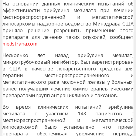
На основании данных клинических испытаний об
эффективности эрибулина мезилата при лечении
местнораспространенной и метастатической
липосаркомы надзорное ведомство Минздрава США
приняло решение разрешить применение этого
препарата для лечения таких опухолей, сообщает
medstrana.com
Несколько лет назад эрибулина мезилат,
микротрубочковый ингибитор, был зарегистрирован
в США в качестве лекарственного средства для
терапии местнораспространенного и
метастатического рака молочной железы у больных,
ранее получавших лечение химиотерапевтическими
препаратами групп антрациклинов и таксанов.
Во время клинических испытаний эрибулина
мезилата с участием 143 пациентов с
местнораспространенной и метастатической
липосаркомой было установлено, что прием
препарата обеспечивал увеличение периода