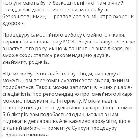
послуги мають бути безкоштовні і які, там річний
огляд, деякі діагностичні тести, мають бути
безкоштовними», — розповідає в.о. міністра охорони
здоров’я.
Процедуру самостійного вибору сімейного лікаря,
терапевта чи педіатра у МОЗ обіцяють запустити вже
з наступного року. Якщо ж пацієнт не знає лікаря, він
зможе скористатись рекомендацією друзів,
знайомих, родичів…
«Це може бути по знайомству. Люди, наші друзі
можуть нам порекомендувати свого лікаря, який їм
подобається. Також можна запитати в інших лікарів-
спеціалістів про рекомендацію про сімейного лікаря,
можемо пошукати по Інтернету. Можна навіть
повернутися до свого дільничого лікаря. Якщо поміж
5-6 лікарів вам подобається один, можна з ним
підписати декларацію. Але важливо зрозуміти, що є
вільний вибір», — коментує Супрун процедуру
обрання сіменника.