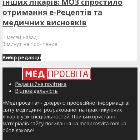
інших лікарів: МОЗ спростило
отримання е-Рецептів та
медичних висновків
1 месяц назад
3 минут на прочтение
Вибір редакції
Редакційна політика
Відповідальність
«Медпросвіта» - джерело професійної інформації зі
світу медицини, розрахованої на практикуючих
лікарів усіх спеціальностей. При використанні
матеріалів сайту посилання на medprosvita.com.ua
обов'язкове!