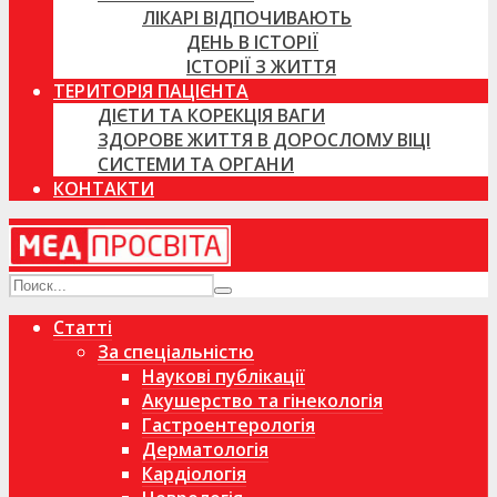
ЛІКАРІ ВІДПОЧИВАЮТЬ
ДЕНЬ В ІСТОРІЇ
ІСТОРІЇ З ЖИТТЯ
ТЕРИТОРІЯ ПАЦІЄНТА
ДІЄТИ ТА КОРЕКЦІЯ ВАГИ
ЗДОРОВЕ ЖИТТЯ В ДОРОСЛОМУ ВІЦІ
СИСТЕМИ ТА ОРГАНИ
КОНТАКТИ
Статті
За спеціальністю
Наукові публікації
Акушерство та гінекологія
Гастроентерологія
Дерматологія
Кардіологія