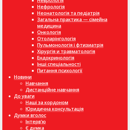
Неврологія
Нефрологія
Неонатологія та педіатрія
Загальна практика — сімейна
медицина
Онкологія
Отоларінгологія
Пульмонологія і фтизиатрія
Хірургія и травматологія
Ендокринологія
Інші спеціальності
Питання психології
Новини
Навчання
Дистанційне навчання
До уваги
Наші за кордоном
Юридична консультація
Думки вголос
Інтерв’ю
Є думка