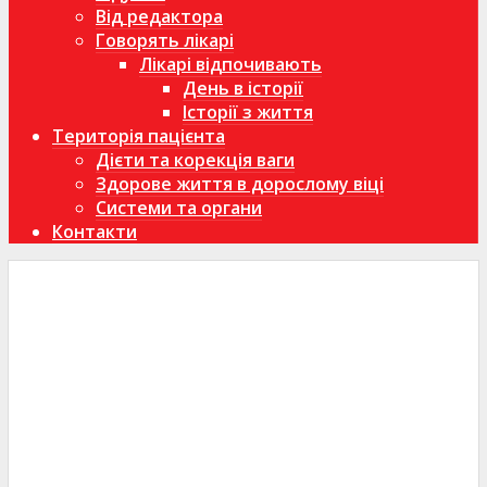
Від редактора
Говорять лікарі
Лікарі відпочивають
День в історії
Історії з життя
Територія пацієнта
Дієти та корекція ваги
Здорове життя в дорослому віці
Системи та органи
Контакти