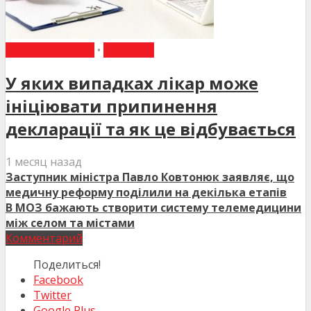
ВИБІР РЕДАКЦІЇ
•
НОВИНИ
У яких випадках лікар може
ініціювати припинення
декларації та як це відбувається
1 месяц назад
Заступник міністра Павло Ковтонюк заявляє, що
медичну реформу поділили на декілька етапів
В МОЗ бажають створити систему телемедицини
між селом та містами
Комментарий
Поделиться!
Facebook
Twitter
Google Plus