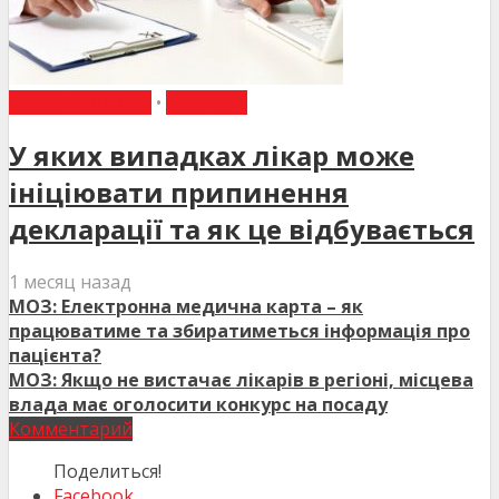
ВИБІР РЕДАКЦІЇ
•
НОВИНИ
У яких випадках лікар може
ініціювати припинення
декларації та як це відбувається
1 месяц назад
МОЗ: Електронна медична карта – як
працюватиме та збиратиметься інформація про
пацієнта?
МОЗ: Якщо не вистачає лікарів в регіоні, місцева
влада має оголосити конкурс на посаду
Комментарий
Поделиться!
Facebook