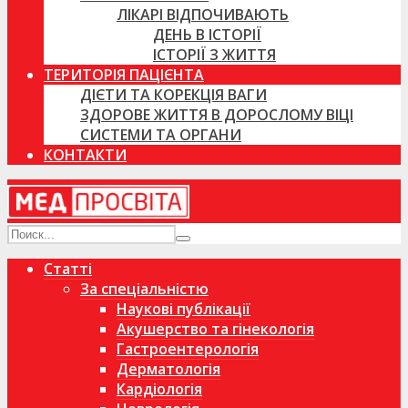
ЛІКАРІ ВІДПОЧИВАЮТЬ
ДЕНЬ В ІСТОРІЇ
ІСТОРІЇ З ЖИТТЯ
ТЕРИТОРІЯ ПАЦІЄНТА
ДІЄТИ ТА КОРЕКЦІЯ ВАГИ
ЗДОРОВЕ ЖИТТЯ В ДОРОСЛОМУ ВІЦІ
СИСТЕМИ ТА ОРГАНИ
КОНТАКТИ
Статті
За спеціальністю
Наукові публікації
Акушерство та гінекологія
Гастроентерологія
Дерматологія
Кардіологія