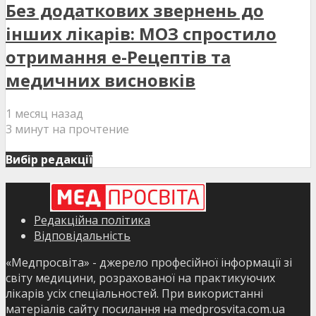
Без додаткових звернень до
інших лікарів: МОЗ спростило
отримання е-Рецептів та
медичних висновків
1 месяц назад
3 минут на прочтение
Вибір редакції
Редакційна політика
Відповідальність
«Медпросвіта» - джерело професійної інформації зі
світу медицини, розрахованої на практикуючих
лікарів усіх спеціальностей. При використанні
матеріалів сайту посилання на medprosvita.com.ua