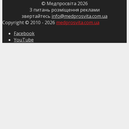
© Медпросвіта
2026
З питань розміщення реклами
звертайтесь
info@medprosvita.com.ua
Copyright © 2010 -
2026
medprosvita.com.ua
Facebook
YouTube