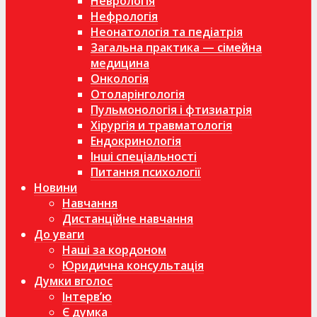
Неврологія
Нефрологія
Неонатологія та педіатрія
Загальна практика — сімейна
медицина
Онкологія
Отоларінгологія
Пульмонологія і фтизиатрія
Хірургія и травматологія
Ендокринологія
Інші спеціальності
Питання психології
Новини
Навчання
Дистанційне навчання
До уваги
Наші за кордоном
Юридична консультація
Думки вголос
Інтерв’ю
Є думка