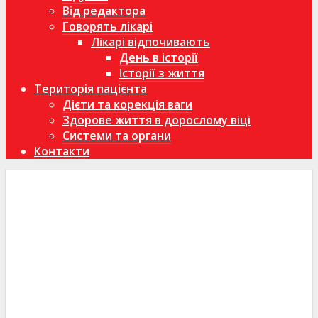
Від редактора
Говорять лікарі
Лікарі відпочивають
День в історії
Історії з життя
Територія пацієнта
Дієти та корекція ваги
Здорове життя в дорослому віці
Системи та органи
Контакти