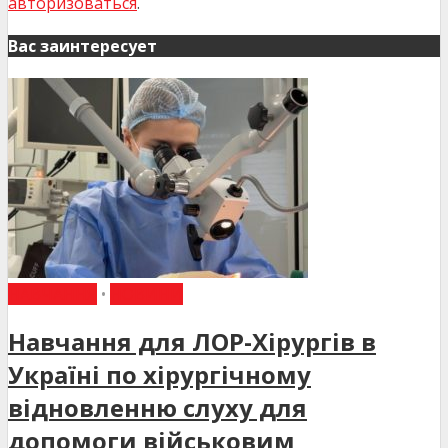
авторизоваться
.
Вас заинтересует
НАВЧАННЯ
•
НОВИНИ
Навчання для ЛОР-Хірургів в
Україні по хірургічному
відновленню слуху для
допомоги військовим