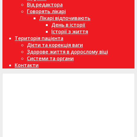
Від редактора
Говорять лікарі
Лікарі відпочивають
День в історії
Історії з життя
Територія пацієнта
Дієти та корекція ваги
Здорове життя в дорослому віці
Системи та органи
Контакти