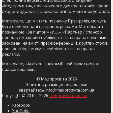
Електронна версія спеціалізованого видання
«Медпросвіта», призначеного для працівників сфери
охорони здоров’я, фармакології та медичних установ.
Матеріали, що містять позначку Прес-реліз, можуть
бути опубліковані на правах реклами. Матеріали з
позначкою «За підтримки ….», «Партнер / спонсор
проекту» можливо публікуються на правах реклами.
засновані на змісті прес-конференцій, круглих столів,
прес-релізів, і можуть публікуватися на правах
реклами.
Матеріали, відмічені знаком ®, публікуються на
правах реклами.
© Медпросвіта
2026
З питань розміщення реклами
звертайтесь
info@medprosvita.com.ua
Copyright © 2010 -
2026
medprosvita.com.ua
Facebook
YouTube