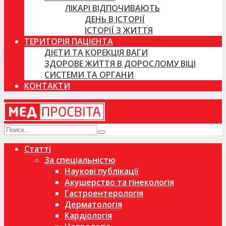
ЛІКАРІ ВІДПОЧИВАЮТЬ
ДЕНЬ В ІСТОРІЇ
ІСТОРІЇ З ЖИТТЯ
ТЕРИТОРІЯ ПАЦІЄНТА
ДІЄТИ ТА КОРЕКЦІЯ ВАГИ
ЗДОРОВЕ ЖИТТЯ В ДОРОСЛОМУ ВІЦІ
СИСТЕМИ ТА ОРГАНИ
КОНТАКТИ
Статті
За спеціальністю
Наукові публікації
Акушерство та гінекологія
Гастроентерологія
Дерматологія
Кардіологія