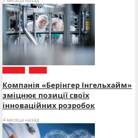
3 месяца назад
НОВИНИ
•
СТАТТІ
Компанія «Берінгер Інгельхайм»
зміцнює позиції своїх
інноваційних розробок
4 месяца назад