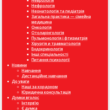
Неврологія
Нефрологія
Неонатологія та педіатрія
Загальна практика — сімейна
медицина
Онкологія
Отоларінгологія
Пульмонологія і фтизиатрія
Хірургія и травматологія
Ендокринологія
Інші спеціальності
Питання психології
Новини
Навчання
Дистанційне навчання
До уваги
Наші за кордоном
Юридична консультація
Думки вголос
Інтерв’ю
Є думка