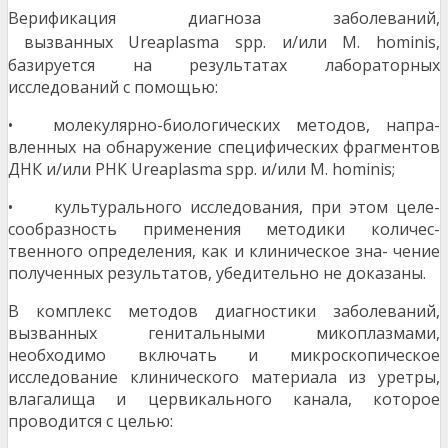
Верификация диагноза заболеваний,
вызванных
Ureaplasma spp. и/или M. hominis,
базируется на результатах лабораторных
исследований с помощью:
• молекулярно-биологических методов, напра-
вленных на обнаружение специфических фрагментов
ДНК и/или РНК Ureaplasma spp. и/или M. hominis;
• культурального исследования, при этом целе-
сообразность применения методики количес-
твенного определения, как и клиническое зна- чение
полученных результатов, убедительно не доказаны.
В комплекс методов диагностики заболеваний,
вызванных генитальными микоплазмами,
необходимо включать и микроскопическое
исследование клинического материала из уретры,
влагалища и цервикального канала, которое
проводится с целью: