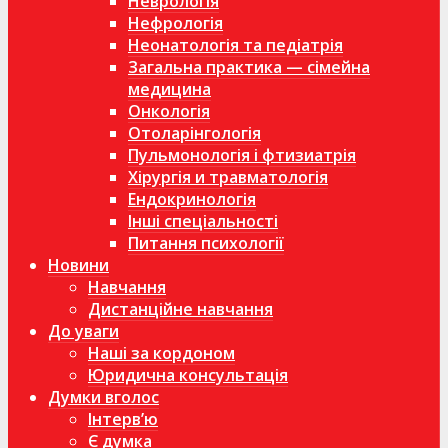
Неврологія
Нефрологія
Неонатологія та педіатрія
Загальна практика — сімейна
медицина
Онкологія
Отоларінгологія
Пульмонологія і фтизиатрія
Хірургія и травматологія
Ендокринологія
Інші спеціальності
Питання психології
Новини
Навчання
Дистанційне навчання
До уваги
Наші за кордоном
Юридична консультація
Думки вголос
Інтерв’ю
Є думка