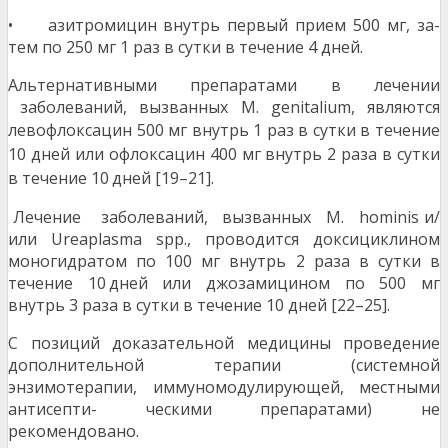
• азитромицин внутрь первый прием 500 мг, за-
тем по 250 мг 1 раз в сутки в течение 4 дней.
Альтернативными препаратами в лечении
заболеваний, вызванных M. genitalium, являются
ле
вофлоксацин 500 мг внутрь 1 раз в сутки в тече
ние
10 дней или офлоксацин 400 мг внутрь 2 раза в сутки
в течение 10 дней [19–21].
Лечение заболеваний, вызванных M. hominis и/
или Ureaplasma spp., проводится доксициклином
моногидратом по 100 мг внутрь 2 раза в сутки в
течение 10 дней или джозамицином по 500 мг
внутрь 3 раза в сутки в течение 10 дней [22–25].
С позиций доказательной медицины проведение
дополнительной терапии (системной
энзимотерапии, иммуномодулирующей, местными
антисепти- ческими препаратами) не
рекомендовано.