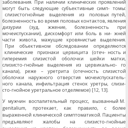
заболевания. При наличии клинических проявлений
могут быть следующие субъективные симп- томы:
слизистогнойные выделения из половых путей,
болезненность во время половых контактов, явления
дизурии (зуд, жжение, болезненность при
мочеиспускании), дискомфорт или боль в ни- жней
части живота, мажущие кровянистые выделения.
При объективном обследовании определяются
клинические признаки цервицита (отеч- ность и
гиперемия слизистой оболочки шейки матки,
слизисто-гнойные выделения из цервикально- го
канала), реже – уретрита (отечность слизистой
оболочки наружного отверстия мочеиспускатель-
ного канала, инфильтрация стенок уретры, слизи-
сто-гнойное уретральное отделяемое) [12, 13].
У мужчин воспалительный процесс, вызванный M.
genitalium, протекает, как правило, с более
выраженной клинической симптоматикой. Пациенты
предъявляют жалобы на слизисто-гнойные