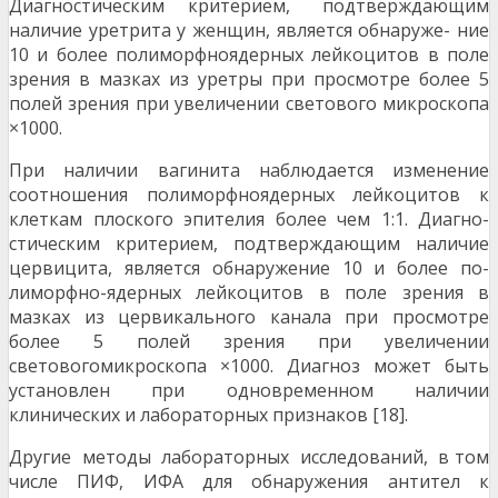
Диагностическим критерием, подтверждающим
наличие уретрита у женщин, является обнаруже- ние
10 и более полиморфноядерных лейкоцитов в поле
зрения в мазках из уретры при просмотре более 5
полей зрения при увеличении светового микроскопа
×1000.
При наличии вагинита наблюдается изменение
соотношения полиморфноядерных лейкоцитов к
клеткам плоского эпителия более чем 1:1. Диагно-
стическим критерием, подтверждающим наличие
цервицита, является обнаружение 10 и более по-
лиморфно-ядерных лейкоцитов в поле зрения в
мазках из цервикального канала при просмотре
более 5 полей зрения при увеличении
световогомикроскопа ×1000. Диагноз может быть
установлен при одновременном наличии
клинических и лабораторных признаков [18].
Другие методы лабораторных исследований, в том
числе ПИФ, ИФА для обнаружения антител к