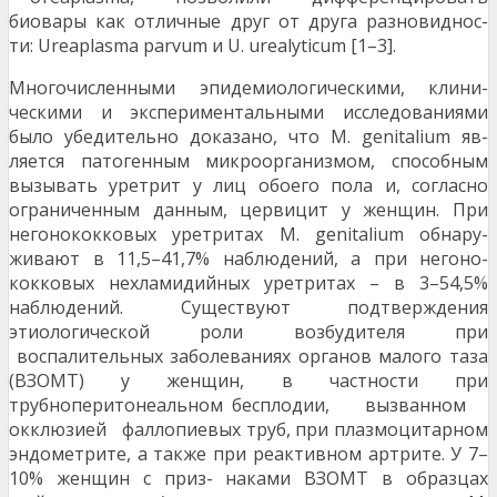
биовары как отличные друг от друга разновиднос-
ти: Ureaplasma parvum и U. urealyticum [1–3].
Многочисленными эпидемиологическими, клини-
ческими и экспериментальными исследованиями
было убедительно доказано, что M. genitalium яв-
ляется патогенным микроорганизмом, способным
вызывать уретрит у лиц обоего пола и, согласно
ограниченным данным, цервицит у женщин. При
негонококковых уретритах M. genitalium обнару-
живают в 11,5–41,7% наблюдений, а при негоно-
кокковых нехламидийных уретритах – в 3–54,5%
наблюдений. Существуют подтверждения
этиологической роли возбудителя при
воспалительных заболеваниях органов малого таза
(ВЗОМТ) у женщин, в частности при
трубноперитонеальном бесплодии, вызванном
окклюзией фаллопиевых труб, при плазмоцитарном
эндометрите, а также при реактивном артрите. У 7–
10% женщин с приз- наками ВЗОМТ в образцах