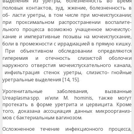
выделения из уретры, болезненность во время
половых контактов, зуд, жжение, болезненность в
об- ласти уретры, в том числе при мочеиспускании;
при проксимальном распространении воспалите-
льного процесса возможно учащенное мочеиспус-
кание и императивные позывы на мочеиспускание,
боли в промежности с иррадиацией в прямую кишку.
При объективном обследовании определяются
гиперемия и отечность слизистой оболочки
наружного отверстия мочеиспускательного канала,
инфильтрация стенок уретры, слизисто- гнойные
уретральные выделения [14, 15].
Урогенитальные заболевания, вызванные
Ureaplasma spp. и/или M. hominis, также могут
протекать в форме уретрита и цервицита. Кроме
того, доказана ассоциация данных микроорганиз-
мов с бактериальным вагинозом.
Осложненное течение инфекционного процесса,