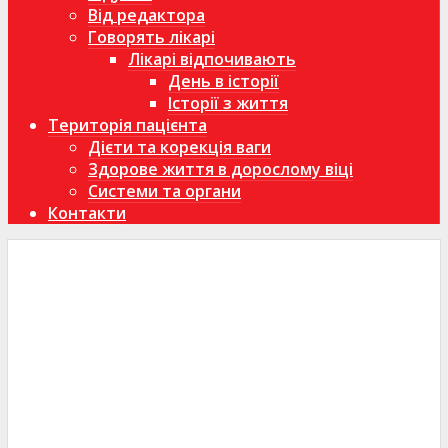
Від редактора
Говорять лікарі
Лікарі відпочивають
День в історії
Історії з життя
Територія пацієнта
Дієти та корекція ваги
Здорове життя в дорослому віці
Системи та органи
Контакти