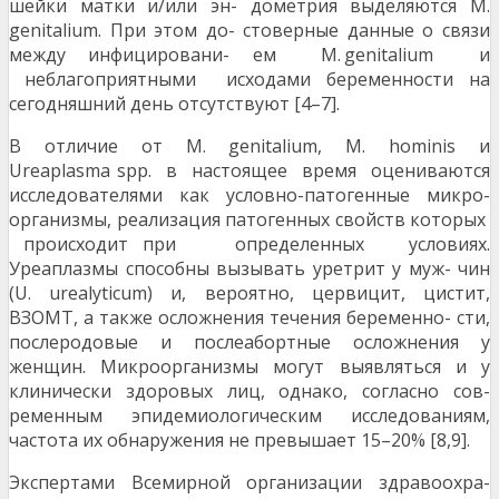
шейки матки и/или эн- дометрия выделяются M.
genitalium. При этом до- стоверные данные о связи
между инфицировани- ем M. genitalium и
неблагоприятными исходами беременности на
сегодняшний день отсутствуют [4–7].
В отличие от M. genitalium, M. hominis и
Ureaplasma spp. в настоящее время оцениваются
исследователями как условно-патогенные микро-
организмы, реализация патогенных свойств которых
происходит при определенных условиях.
Уреаплазмы способны вызывать уретрит у муж- чин
(U. urealyticum) и, вероятно, цервицит, цистит,
ВЗОМТ, а также осложнения течения беременно- сти,
послеродовые и послеабортные осложнения у
женщин. Микроорганизмы могут выявляться и у
клинически здоровых лиц, однако, согласно сов-
ременным эпидемиологическим исследованиям,
частота их обнаружения не превышает 15–20% [8,9].
Экспертами Всемирной организации здравоохра-