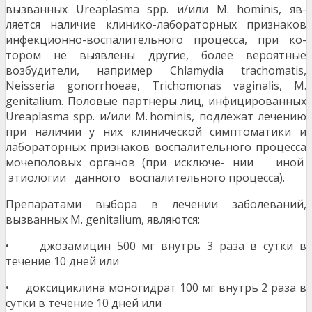
вызванных Ureaplasma spp. и/или M. hominis, яв-
ляется наличие клинико-лабораторных признаков
инфекционно-воспалительного процесса, при ко-
тором не выявлены другие, более вероятные
возбудители, например Chlamydia trachomatis,
Neisseria gonorrhoeae, Trichomonas vaginalis, M.
genitalium. Половые партнеры лиц, инфицированных
Ureaplasma spp. и/или M. hominis, подлежат лечению
при наличии у них клинической симптоматики и
лабораторных признаков воспалительного процесса
мочеполовых органов (при исключе- нии иной
этиологии данного воспалительного процесса).
Препаратами выбора в лечении заболеваний,
вызванных M. genitalium, являются:
• джозамицин 500 мг внутрь 3 раза в сутки в
течение 10 дней или
• доксициклина моногидрат 100 мг внутрь 2 раза в
сутки в течение 10 дней или