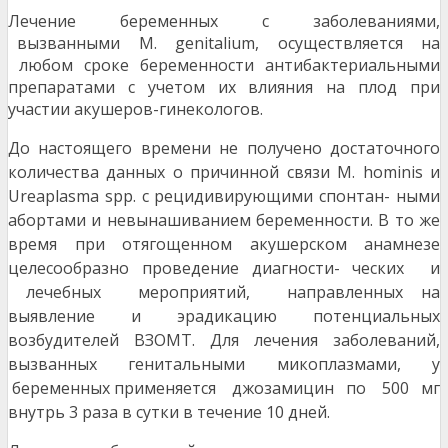
Лечение беременных с заболеваниями,
вызванными M. genitalium, осуществляется на
любом сроке беременности антибактериальными
препаратами с учетом их влияния на плод при
участии акушеров-гинекологов.
До настоящего времени не получено достаточного
количества данных о причинной связи M. hominis и
Ureaplasma spp. с рецидивирующими спонтан- ными
абортами и невынашиванием беременности. В то же
время при отягощенном акушерском анамнезе
целесообразно проведение диагности- ческих и
лечебных мероприятий, направленных на
выявление и эрадикацию потенциальных
возбудителей ВЗОМТ. Для лечения заболеваний,
вызванных генитальными микоплазмами, у
беременных применяется джозамицин по 500 мг
внутрь 3 раза в сутки в течение 10 дней.