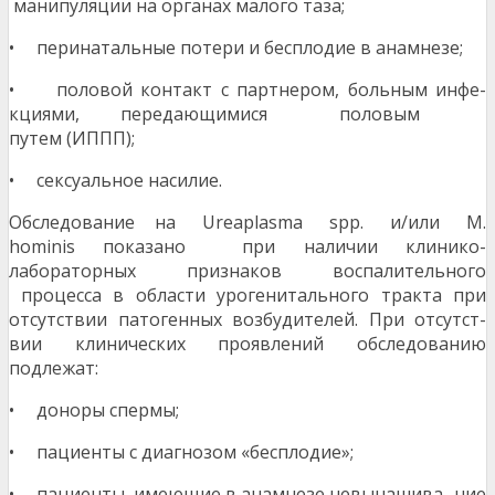
манипуляции на органах малого таза;
• перинатальные потери и бесплодие в анамнезе;
• половой контакт с партнером, больным инфе-
кциями, передающимися половым
путем (ИППП);
• сексуальное насилие.
Обследование на Ureaplasma spp. и/или M.
hominis показано при наличии клинико-
лабораторных признаков воспалительного
процесса в области урогенитального тракта при
отсутствии патогенных возбудителей. При отсутст-
вии клинических проявлений обследованию
подлежат:
• доноры спермы;
• пациенты с диагнозом «бесплодие»;
• пациенты, имеющие в анамнезе невынашива- ние