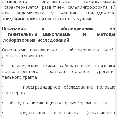
вызванного генитальными микоплазмами,
характеризуется развитием сальпингоофорита и/
или эндометрита у женщин, эпидидимита,
эпидидимоорхита и простатита – у мужчин.
Показания к обследованию на
генитальные
микоплазмы и методы
лабораторных исследований
Основными показаниями к обследованию на M.
genitalium являются:
• клинические и/или лабораторные признаки
воспалительного процесса органов урогени-
тального тракта;
• предгравидарное обследование половых
партнеров;
• обследование женщин во время беременности;
• предстоящие оперативные (инвазивные)