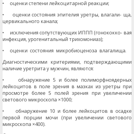
• оценки степени лейкоцитарной реакции;
• оценки состояния эпителия уретры, влагали- ща,
цервикального канала;
• исключения сопутствующих ИППП (гонококко- вая
инфекция, урогенитальный трихомониаз);
• оценки состояния микробиоценоза влагалища.
Диагностическими критериями, подтверждающими
наличие уретрита у мужчин, являются:
• обнаружение 5 и более полиморфноядерных
лейкоцитов в поле зрения в мазках из уретры при
просмотре более 5 полей зрения при увеличении
светового микроскопа ×1000;
• обнаружение 10 и более лейкоцитов в осадке
первой порции мочи (при увеличении светового
микроскопа ×400).