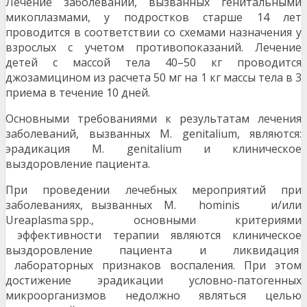
Лечение заболеваний, вызванных генитальными
микоплазмами, у подростков старше 14 лет
проводится в соответствии со схемами назначения у
взрослых с учетом противопоказаний. Лечение
детей с массой тела 40–50 кг проводится
джозамицином из расчета 50 мг на 1 кг массы тела в 3
приема в течение 10 дней.
Основными требованиями к результатам лечения
заболеваний, вызванных M. genitalium, являются:
эрадикация M. genitalium и клиническое
выздоровление пациента.
При проведении лечебных мероприятий при
заболеваниях, вызванных M. hominis и/или
Ureaplasma spp., основными критериями
эффективности терапии являются клиническое
выздоровление пациента и ликвидация
лабораторных признаков воспаления. При этом
достижение эрадикации условно-патогенных
микроорганизмов недолжно являться целью