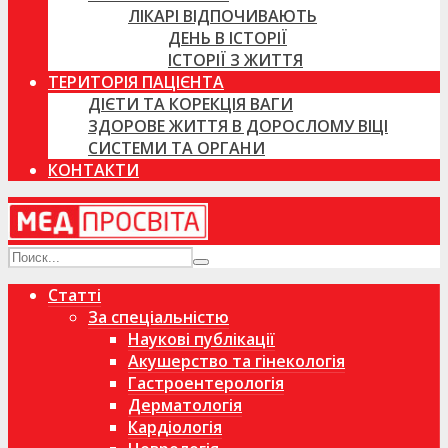
ЛІКАРІ ВІДПОЧИВАЮТЬ
ДЕНЬ В ІСТОРІЇ
ІСТОРІЇ З ЖИТТЯ
ТЕРИТОРІЯ ПАЦІЄНТА
ДІЄТИ ТА КОРЕКЦІЯ ВАГИ
ЗДОРОВЕ ЖИТТЯ В ДОРОСЛОМУ ВІЦІ
СИСТЕМИ ТА ОРГАНИ
КОНТАКТИ
Статті
За спеціальністю
Наукові публікації
Акушерство та гінекологія
Гастроентерологія
Дерматологія
Кардіологія