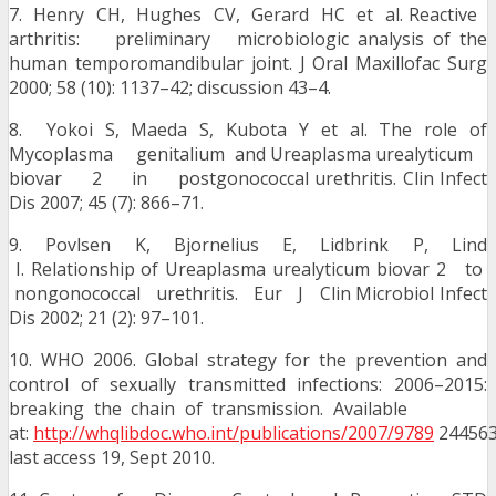
7. Henry CH, Hughes CV, Gerard HC et al. Reactive
arthritis: preliminary microbiologic analysis of the
human temporomandibular joint. J Oral Maxillofac Surg
2000; 58 (10): 1137–42; discussion 43–4.
8. Yokoi S, Maeda S, Kubota Y et al. The role of
Mycoplasma genitalium and Ureaplasma urealyticum
biovar 2 in postgonococcal urethritis. Clin Infect
Dis 2007; 45 (7): 866–71.
9. Povlsen K, Bjornelius E, Lidbrink P, Lind
I. Relationship of Ureaplasma urealyticum biovar 2 to
nongonococcal urethritis. Eur J Clin Microbiol Infect
Dis 2002; 21 (2): 97–101.
10. WHO 2006. Global strategy for the prevention and
control of sexually transmitted infections: 2006–2015:
breaking the chain of transmission. Available
at:
http://whqlibdoc.who.int/publications/2007/9789
244563
last access 19, Sept 2010.