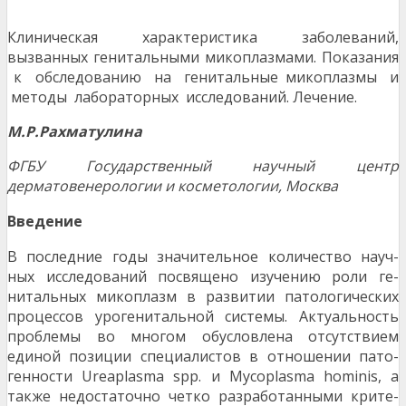
Клиническая характеристика заболеваний,
вызванных генитальными микоплазмами. Показания
к обследованию на генитальные микоплазмы и
методы лабораторных исследований. Лечение.
М.
Р
.
Р
ахматулина
ФГБУ Государственный научный центр
дерматовенерологии и косметологии, Москва
В
в
едение
В последние годы значительное количество науч-
ных исследований посвящено изучению роли ге-
нитальных микоплазм в развитии патологических
процессов урогенитальной системы. Актуальность
проблемы во многом обусловлена отсутствием
единой позиции специалистов в отношении пато-
генности Ureaplasma spp. и Mycoplasma hominis, а
также недостаточно четко разработанными крите-