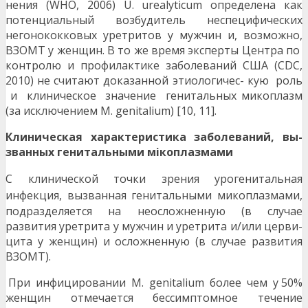
нения (WHO, 2006) U. urealyticum определена как
потенциальный возбудитель неспецифических
негонококковых уретритов у мужчин и, возможно,
ВЗОМТ у женщин. В то же время эксперты Центра по
контролю и профилактике заболеваний США (CDC,
2010) не считают доказанной этиологичес- кую роль
и клиническое значение генитальных микоплазм
(за исключением M. genitalium) [10, 11].
Клиническая характеристика заболеваний, вы-
званных генитальными мікоплазмами
С клинической точки зрения урогенитальная
ин
фекция, вызванная генитальными микоплазмами,
подразделяется на неосложненную (в случае
развития уретрита у мужчин и уретрита и/или церви-
цита у женщин) и осложненную (в случае развития
ВЗОМТ).
При инфицировании M. genitalium более чем у 50%
женщин отмечается бессимптомное течение