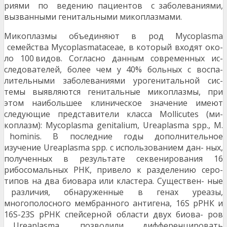
риями по ведению пациентов с заболеваниями,
вызванными генитальными микоплазмами.
Микоплазмы объединяют в род Mycoplasma
семейства Mycoplasmataceae, в который входят око-
ло 100 видов. Согласно данным современных ис-
следователей, более чем у 40% больных с воспа-
лительными заболеваниями урогенитальной сис-
темы выявляются генитальные микоплазмы, при
этом наибольшее клиническое значение имеют
следующие представители класса Mollicutes (ми-
коплазм): Mycoplasma genitalium, Ureaplasma spp., M.
hominis. В последние годы дополнительное
изучение Ureaplasma spp. с использованием дан- ных,
полученных в результате секвенирования 16
рибосомальных РНК, привело к разделению серо-
типов на два биовара или кластера. Существен- ные
различия, обнаруженные в генах уреазы,
многополосного мембранного антигена, 16S рРНК и
16S-23S рРНК спейсерной области двух биова- ров
Ureaplasma, позволили дифференцировать