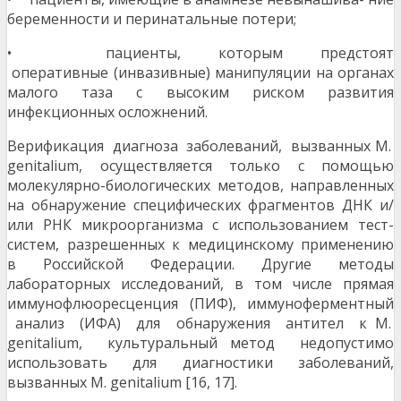
беременности и перинатальные потери;
• пациенты, которым предстоят
оперативные (инвазивные) манипуляции на органах
малого таза с высоким риском развития
инфекционных осложнений.
Верификация диагноза заболеваний, вызванных M.
genitalium, осуществляется только с помощью
молекулярно-биологических методов, направленных
на обнаружение специфических фрагментов ДНК и/
или РНК микроорганизма с использованием тест-
систем, разрешенных к медицинскому применению
в Российской Федерации. Другие методы
лабораторных исследований, в том числе прямая
иммунофлюоресценция (ПИФ), иммуноферментный
анализ (ИФА) для обнаружения антител к M.
genitalium, культуральный метод недопустимо
использовать для диагностики заболеваний,
вызванных M. genitalium [16, 17].