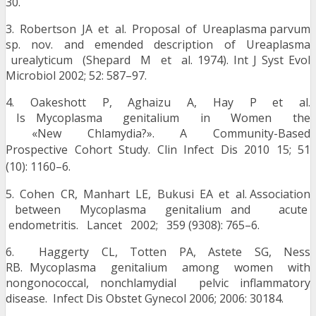
30.
3. Robertson JA et al. Proposal of Ureaplasma parvum
sp. nov. and emended description of Ureaplasma
urealyticum (Shepard M et al. 1974). Int J Syst Evol
Microbiol 2002; 52: 587–97.
4. Oakeshott P, Aghaizu A, Hay P et al.
Is Mycoplasma genitalium in Women the
«New Chlamydia?». A Community-Based
Prospective
Cohort Study. Clin Infect Dis 2010 15; 51
(10):
1160–6.
5. Cohen CR, Manhart LE, Bukusi EA et al. Association
between Mycoplasma genitalium and acute
endometritis. Lancet 2002; 359 (9308): 765–6.
6. Haggerty CL, Totten PA, Astete SG, Ness
RB. Mycoplasma genitalium among women with
nongonococcal, nonchlamydial pelvic inflammatory
disease. Infect Dis Obstet Gynecol 2006; 2006: 30184.