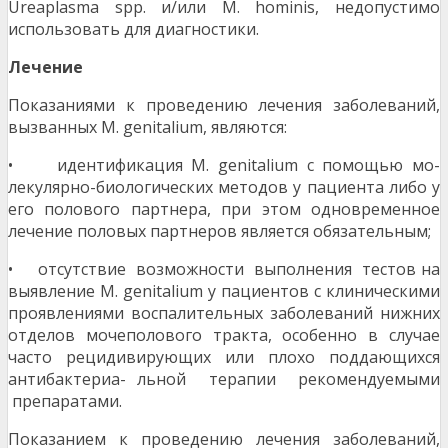
Ureaplasma spp. и/или M. hominis, недопустимо
использовать для диагностики.
Л
ечение
Показаниями к проведению лечения заболеваний,
вызванных M. genitalium, являются:
• идентификация M. genitalium с помощью мо-
лекулярно-биологических методов у пациента либо у
его полового партнера, при этом одновременное
лечение половых партнеров является обязательным;
• отсутствие возможности выполнения тестов на
выявление M. genitalium у пациентов с клиническими
проявлениями воспалительных заболеваний нижних
отделов мочеполового тракта, особенно в случае
часто рецидивирующих или плохо поддающихся
антибактериа- льной терапии рекомендуемыми
препаратами.
Показанием к проведению лечения заболеваний,