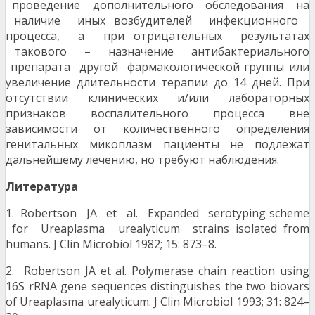
проведение дополнительного обследования на
наличие иных возбудителей инфекционного
процесса, а при отрицательных результатах
такового – назначение антибактериального
препарата другой фармакологической группы или
увеличение длительности терапии до 14 дней. При
отсутствии клинических и/или лабораторных
признаков воспалительного процесса вне
зависимости от количественного определения
генитальных микоплазм пациенты не подлежат
дальнейшему лечению, но требуют наблюдения.
Ли
тература
1. Robertson JA et al. Expanded serotyping scheme
for Ureaplasma urealyticum strains isolated from
humans. J Clin Microbiol 1982; 15: 873–8.
2. Robertson JA et al. Polymerase chain reaction using
16S rRNA gene sequences distinguishes the two biovars
of Ureaplasma urealyticum. J Clin Microbiol 1993; 31: 824–