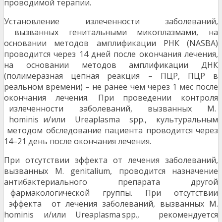
проводимой терапии.
Установление излеченности заболеваний,
вызванных генитальными микоплазмами, на
основании методов амплификации РНК (NASBA)
проводится через 14 дней после окончания лечения,
на основании методов амплификации ДНК
(полимеразная цепная реакция – ПЦР, ПЦР в
реальном времени) – не ранее чем через 1 мес после
окончания лечения. При проведении контроля
излеченности заболеваний, вызванных M.
hominis и/или Ureaplasma spp., культуральным
методом обследование пациента проводится через
14–21 день после окончания лечения.
При отсутствии эффекта от лечения заболеваний,
вызванных M. genitalium, проводится назначение
антибактериального препарата другой
фармакологической группы. При отсутствии
эффекта от лечения заболеваний, вызванных M.
hominis и/или Ureaplasma spp., рекомендуется