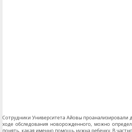
Сотрудники Университета Айовы проанализировали да
ходе обследования новорожденного, можно определи
понять, какая именно помощь нужна ребенку. В частн