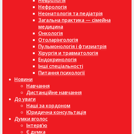
Неврологія
Нефрологія
Неонатологія та педіатрія
Загальна практика — сімейна
медицина
Онкологія
Отоларінгологія
Пульмонологія і фтизиатрія
Хірургія и травматологія
Ендокринологія
Інші спеціальності
Питання психології
Новини
Навчання
Дистанційне навчання
До уваги
Наші за кордоном
Юридична консультація
Думки вголос
Інтерв’ю
Є думка