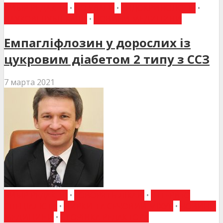
ВИБІР РЕДАКЦІЇ
•
ДО УВАГИ
•
ЕНДОКРИНОЛОГІЯ
•
НАУКОВІ ПУБЛІКАЦІЇ
•
НОВИНИ МЕДИЦИНИ
Емпагліфлозин у дорослих із
цукровим діабетом 2 типу з ССЗ
7 марта 2021
ВИБІР РЕДАКЦІЇ
•
ГОВОРЯТЬ ЛІКАРІ
•
ІНТЕРВ'Ю
СПЕЦІАЛІСТА
•
НИРКИ ТА СЕЧОВИЙ МІХУР
•
НОВИНИ
МЕДИЦИНИ
•
СТОРІНКА РЕДАКТОРА