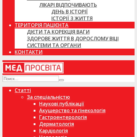
ЛІКАРІ ВІДПОЧИВАЮТЬ
ДЕНЬ В ІСТОРІЇ
ІСТОРІЇ З ЖИТТЯ
ТЕРИТОРІЯ ПАЦІЄНТА
ДІЄТИ ТА КОРЕКЦІЯ ВАГИ
ЗДОРОВЕ ЖИТТЯ В ДОРОСЛОМУ ВІЦІ
СИСТЕМИ ТА ОРГАНИ
КОНТАКТИ
Статті
За спеціальністю
Наукові публікації
Акушерство та гінекологія
Гастроентерологія
Дерматологія
Кардіологія