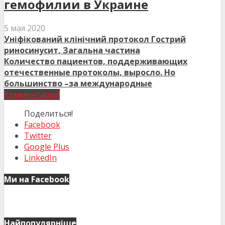
гемофилии в Украине
5 мая 2020
Уніфікований клінічний протокол Гострий
риносинусит, Загальна частина
Количество пациентов, поддерживающих
отечественные протоколы, выросло. Но
большинство –за международные
Комментарий
Поделиться!
Facebook
Twitter
Google Plus
LinkedIn
Ми на Facebook
Найпопулярніше