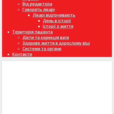
Від редактора
Говорять лікарі
Лікарі відпочивають
День в історії
Історії з життя
Територія пацієнта
Дієти та корекція ваги
Здорове життя в дорослому віці
Системи та органи
Контакти