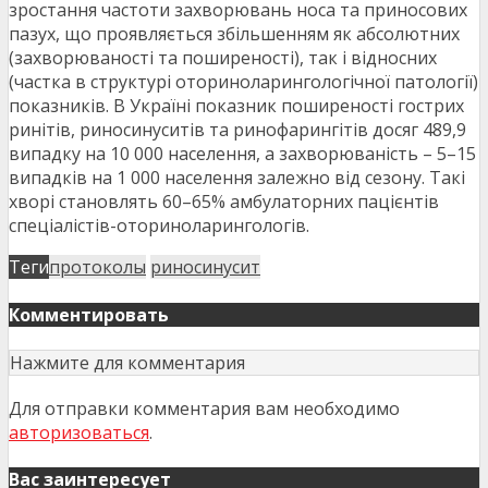
зростання частоти захворювань носа та приносових
пазух, що проявляється збільшенням як абсолютних
(захворюваності та поширеності), так і відносних
(частка в структурі оториноларингологічної патології)
показників. В Україні показник поширеності гострих
ринітів, риносинуситів та ринофарингітів досяг 489,9
випадку на 10 000 населення, а захворюваність – 5–15
випадків на 1 000 населення залежно від сезону. Такі
хворі становлять 60–65% амбулаторних пацієнтів
спеціалістів-оториноларингологів.
Теги
протоколы
риносинусит
Комментировать
Нажмите для комментария
Для отправки комментария вам необходимо
авторизоваться
.
Вас заинтересует