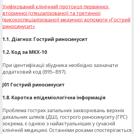
Уніфікований клінічний протокол первинної,
вторинної (спеціалізованої) та третинної
(високоспеціалізованої) медичної допомоги «Гострий
риносинусит»
1.1. Діагноз: Гострий риносинусит
1.2. Код за МКХ-10
При ідентифікації збудника необхідно зазначати
додатковий код (В95–В97).
J01 Гострий риносинусит
1.8. Коротка епідеміологічна інформація
Проблема гострих запальних захворювань верхніх
дихальних шляхів (ДШ), гострого риносинуситу (ГРС)
зокрема, є однією з найактуальніших у сучасній
клінічній медицині. Останніми роками спостерігається