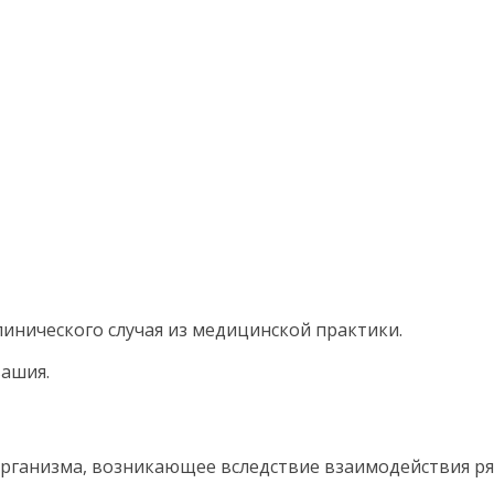
инического случая из медицинской практики.
вашия.
организма, возникающее вследствие взаимодействия ря