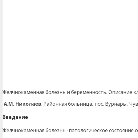
Желчнокаменная болезнь и беременность. Описание кл
А.М. Николаев
. Районная больница, пос. Вурнары, Чу
Введение
Желчнокаменная болезнь -патологическое состояние 