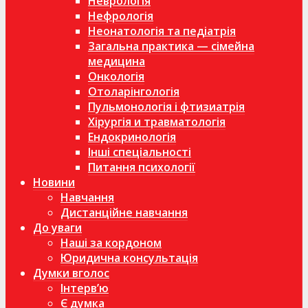
Неврологія
Нефрологія
Неонатологія та педіатрія
Загальна практика — сімейна
медицина
Онкологія
Отоларінгологія
Пульмонологія і фтизиатрія
Хірургія и травматологія
Ендокринологія
Інші спеціальності
Питання психології
Новини
Навчання
Дистанційне навчання
До уваги
Наші за кордоном
Юридична консультація
Думки вголос
Інтерв’ю
Є думка