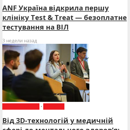
ANF Україна відкрила першу
клініку Test & Treat — безоплатне
тестування на ВІЛ
3 недели назад
ВИБІР РЕДАКЦІЇ
•
НОВИНИ
Від 3D-технологій у медичній
сфері до ментального здоров’я: