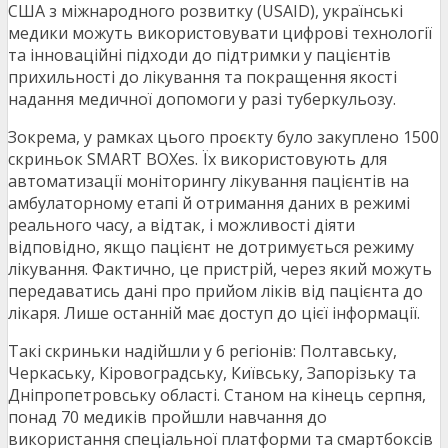
США з міжнародного розвитку (USAID), українські
медики можуть використовувати цифрові технології
та інноваційні підходи до підтримки у пацієнтів
прихильності до лікування та покращення якості
надання медичної допомоги у разі туберкульозу.
Зокрема, у рамках цього проєкту було закуплено 1500
скриньок SMART BOXes. Їх використовують для
автоматизації моніторингу лікування пацієнтів на
амбулаторному етапі й отримання даних в режимі
реального часу, а відтак, і можливості діяти
відповідно, якщо пацієнт не дотримується режиму
лікування. Фактично, це пристрій, через який можуть
передаватись дані про прийом ліків від пацієнта до
лікаря. Лише останній має доступ до цієї інформації.
Такі скриньки надійшли у 6 регіонів: Полтавську,
Черкаську, Кіровоградську, Київську, Запорізьку та
Дніпропетровську області. Станом на кінець серпня,
понад 70 медиків пройшли навчання до
використання спеціальної платформи та смартбоксів