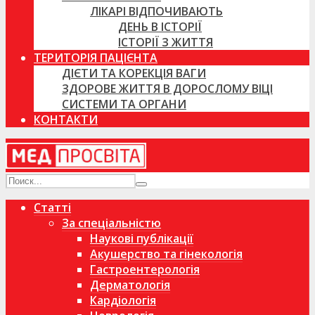
ЛІКАРІ ВІДПОЧИВАЮТЬ
ДЕНЬ В ІСТОРІЇ
ІСТОРІЇ З ЖИТТЯ
ТЕРИТОРІЯ ПАЦІЄНТА
ДІЄТИ ТА КОРЕКЦІЯ ВАГИ
ЗДОРОВЕ ЖИТТЯ В ДОРОСЛОМУ ВІЦІ
СИСТЕМИ ТА ОРГАНИ
КОНТАКТИ
Статті
За спеціальністю
Наукові публікації
Акушерство та гінекологія
Гастроентерологія
Дерматологія
Кардіологія