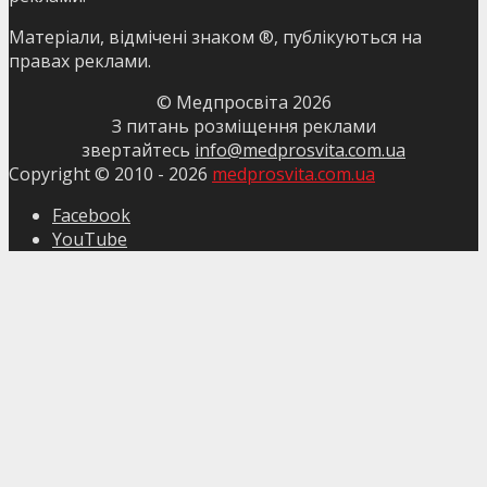
Матеріали, відмічені знаком ®, публікуються на
правах реклами.
© Медпросвіта
2026
З питань розміщення реклами
звертайтесь
info@medprosvita.com.ua
Copyright © 2010 -
2026
medprosvita.com.ua
Facebook
YouTube