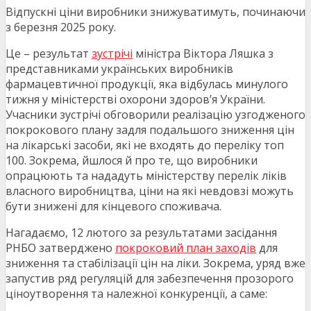
Відпускні ціни виробники знижуватимуть, починаючи
з березня 2025 року.
Це – результат
зустрічі
міністра Віктора Ляшка з
представниками українських виробників
фармацевтичної продукції, яка відбулась минулого
тижня у міністерстві охорони здоров’я України.
Учасники зустрічі обговорили реалізацію узгодженого
покрокового плану задля подальшого зниження цін
на лікарські засоби, які не входять до переліку топ
100. Зокрема, йшлося й про те, що виробники
опрацюють та нададуть міністерству перелік ліків
власного виробництва, ціни на які невдовзі можуть
бути знижені для кінцевого споживача.
Нагадаємо, 12 лютого за результатами засідання
РНБО затверджено
покроковий план заходів
для
зниження та стабілізації цін на ліки. Зокрема, уряд вже
запустив ряд регуляцій для забезпечення прозорого
ціноутворення та належної конкуренції, а саме: