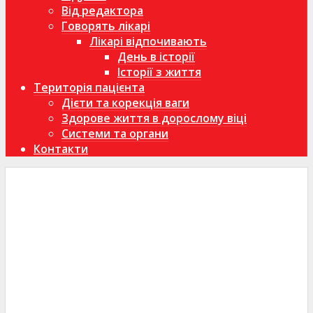
Від редактора
Говорять лікарі
Лікарі відпочивають
День в історії
Історії з життя
Територія пацієнта
Дієти та корекція ваги
Здорове життя в дорослому віці
Системи та органи
Контакти