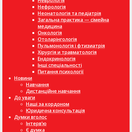
Неврологія
Нефрологія
Неонатологія та педіатрія
Загальна практика — сімейна
медицина
Онкологія
Отоларінгологія
Пульмонологія і фтизиатрія
Хірургія и травматологія
Ендокринологія
Інші спеціальності
Питання психології
Новини
Навчання
Дистанційне навчання
До уваги
Наші за кордоном
Юридична консультація
Думки вголос
Інтерв’ю
Є думка