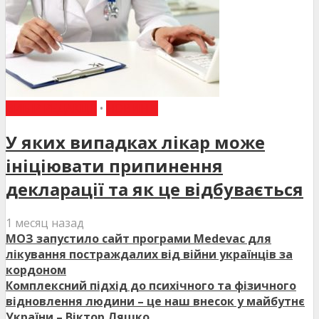
ВИБІР РЕДАКЦІЇ
•
НОВИНИ
У яких випадках лікар може
ініціювати припинення
декларації та як це відбувається
1 месяц назад
МОЗ запустило сайт програми Medevac для
лікування постраждалих від війни українців за
кордоном
Комплексний підхід до психічного та фізичного
відновлення людини – це наш внесок у майбутнє
України – Віктор Ляшко