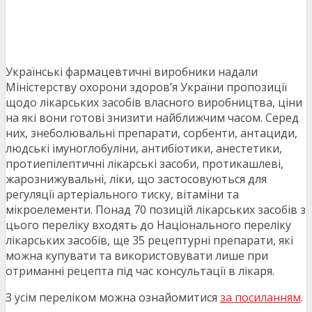
Українські фармацевтичні виробники надали
Міністерству охорони здоров’я України пропозиції
щодо лікарських засобів власного виробництва, ціни
на які вони готові знизити найближчим часом. Серед
них, знеболювальні препарати, сорбенти, антациди,
людські імуноглобуліни, антибіотики, анестетики,
протиепілептичні лікарські засоби, протикашлеві,
жарознижувальні, ліки, що застосовуються для
регуляції артеріального тиску, вітаміни та
мікроелементи. Понад 70 позицій лікарських засобів з
цього переліку входять до Національного переліку
лікарських засобів, ще 35 рецептурні препарати, які
можна купувати та використовувати лише при
отриманні рецепта під час консультації в лікаря.
З усім переліком можна ознайомитися
за посиланням
.