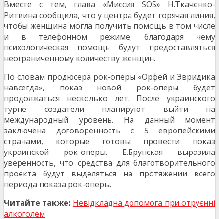
Вместе с тем, глава «Миссия SOS» Н.Ткаченко-
Ритвина сообщила, что у центра будет горячая линия,
чтобы женщина могла получить помощь в том числе
и в телефонном режиме, благодаря чему
психологическая помощь будут предоставляться
неограниченному количеству женщин.
По словам продюсера рок-оперы «Орфей и Эвридика
навсегда», показ новой рок-оперы будет
продолжаться несколько лет. После украинского
турне создатели планируют выйти на
международный уровень. На данный момент
заключена договорённость с 5 европейскими
странами, которые готовы провести показ
украинской рок-оперы. Е.Брунская выразила
уверенность, что средства для благотворительного
проекта будут выделяться на протяжении всего
периода показа рок-оперы.
Читайте также:
Невідкладна допомога при отруєнні
алкоголем