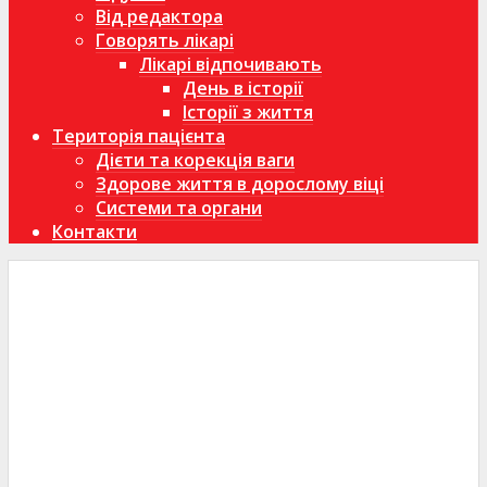
Від редактора
Говорять лікарі
Лікарі відпочивають
День в історії
Історії з життя
Територія пацієнта
Дієти та корекція ваги
Здорове життя в дорослому віці
Системи та органи
Контакти