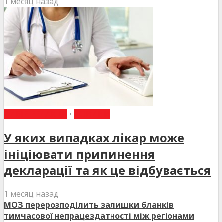
1 месяц назад
ВИБІР РЕДАКЦІЇ
•
НОВИНИ
У яких випадках лікар може
ініціювати припинення
декларації та як це відбувається
1 месяц назад
МОЗ перерозподілить залишки бланків
тимчасової непрацездатності між регіонами