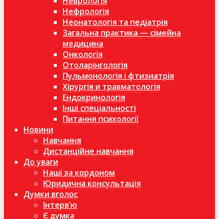
Неврологія
Нефрологія
Неонатологія та педіатрія
Загальна практика — сімейна
медицина
Онкологія
Отоларінгологія
Пульмонологія і фтизиатрія
Хірургія и травматологія
Ендокринологія
Інші спеціальності
Питання психології
Новини
Навчання
Дистанційне навчання
До уваги
Наші за кордоном
Юридична консультація
Думки вголос
Інтерв’ю
Є думка