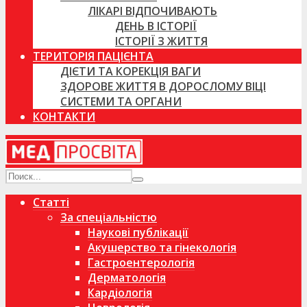
ЛІКАРІ ВІДПОЧИВАЮТЬ
ДЕНЬ В ІСТОРІЇ
ІСТОРІЇ З ЖИТТЯ
ТЕРИТОРІЯ ПАЦІЄНТА
ДІЄТИ ТА КОРЕКЦІЯ ВАГИ
ЗДОРОВЕ ЖИТТЯ В ДОРОСЛОМУ ВІЦІ
СИСТЕМИ ТА ОРГАНИ
КОНТАКТИ
Статті
За спеціальністю
Наукові публікації
Акушерство та гінекологія
Гастроентерологія
Дерматологія
Кардіологія