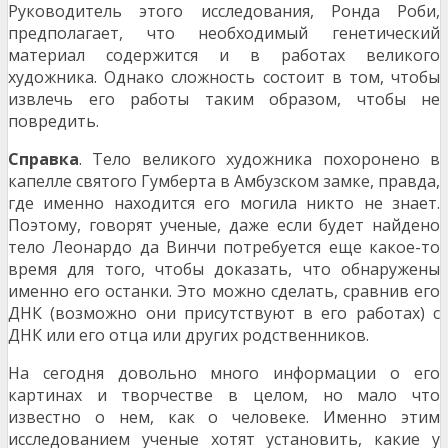
Руководитель этого исследования, Ронда Роби,
предполагает, что необходимый генетический
материал содержится и в работах великого
художника. Однако сложность состоит в том, чтобы
извлечь его работы таким образом, чтобы не
повредить.
Справка
. Тело великого художника похоронено в
капелле святого Гумберта в Амбузском замке, правда,
где именно находится его могила никто не знает.
Поэтому, говорят ученые, даже если будет найдено
тело Леонардо да Винчи потребуется еще какое-то
время для того, чтобы доказать, что обнаружены
именно его останки. Это можно сделать, сравнив его
ДНК (возможно они присутствуют в его работах) с
ДНК или его отца или других родственников.
На сегодня довольно много информации о его
картинах и творчестве в целом, но мало что
известно о нем, как о человеке. Именно этим
исследованием ученые хотят установить, какие у