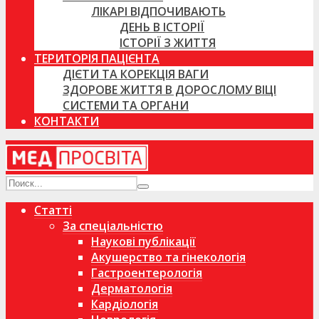
ЛІКАРІ ВІДПОЧИВАЮТЬ
ДЕНЬ В ІСТОРІЇ
ІСТОРІЇ З ЖИТТЯ
ТЕРИТОРІЯ ПАЦІЄНТА
ДІЄТИ ТА КОРЕКЦІЯ ВАГИ
ЗДОРОВЕ ЖИТТЯ В ДОРОСЛОМУ ВІЦІ
СИСТЕМИ ТА ОРГАНИ
КОНТАКТИ
Статті
За спеціальністю
Наукові публікації
Акушерство та гінекологія
Гастроентерологія
Дерматологія
Кардіологія