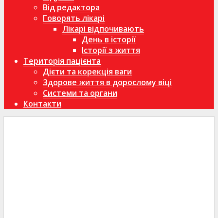
Від редактора
Говорять лікарі
Лікарі відпочивають
День в історії
Історії з життя
Територія пацієнта
Дієти та корекція ваги
Здорове життя в дорослому віці
Системи та органи
Контакти