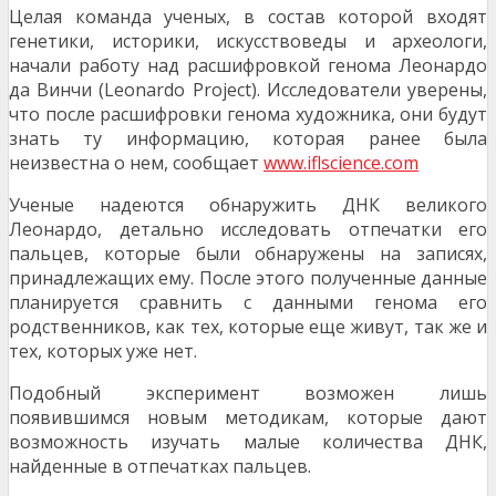
Целая команда ученых, в состав которой входят
генетики, историки, искусствоведы и археологи,
начали работу над расшифровкой генома Леонардо
да Винчи (Leonardo Project). Исследователи уверены,
что после расшифровки генома художника, они будут
знать ту информацию, которая ранее была
неизвестна о нем, сообщает
www.iflscience.com
Ученые надеются обнаружить ДНК великого
Леонардо, детально исследовать отпечатки его
пальцев, которые были обнаружены на записях,
принадлежащих ему. После этого полученные данные
планируется сравнить с данными генома его
родственников, как тех, которые еще живут, так же и
тех, которых уже нет.
Подобный эксперимент возможен лишь
появившимся новым методикам, которые дают
возможность изучать малые количества ДНК,
найденные в отпечатках пальцев.