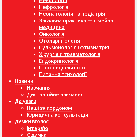
Неврологія
Нефрологія
Неонатологія та педіатрія
Загальна практика — сімейна
медицина
Онкологія
Отоларінгологія
Пульмонологія і фтизиатрія
Хірургія и травматологія
Ендокринологія
Інші спеціальності
Питання психології
Новини
Навчання
Дистанційне навчання
До уваги
Наші за кордоном
Юридична консультація
Думки вголос
Інтерв’ю
Є думка