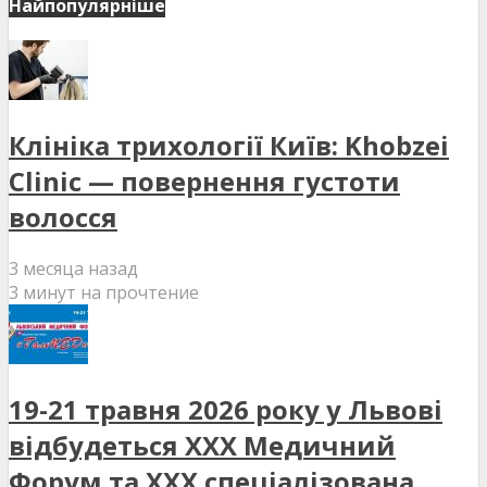
Найпопулярніше
Клініка трихології Київ: Khobzei
Clinic — повернення густоти
волосся
3 месяца назад
3 минут на прочтение
19-21 травня 2026 року у Львові
відбудеться XXX Медичний
Форум та XXX спеціалізована