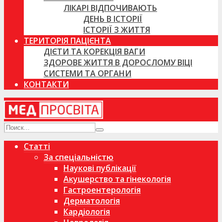
ЛІКАРІ ВІДПОЧИВАЮТЬ
ДЕНЬ В ІСТОРІЇ
ІСТОРІЇ З ЖИТТЯ
ТЕРИТОРІЯ ПАЦІЄНТА
ДІЄТИ ТА КОРЕКЦІЯ ВАГИ
ЗДОРОВЕ ЖИТТЯ В ДОРОСЛОМУ ВІЦІ
СИСТЕМИ ТА ОРГАНИ
КОНТАКТИ
Статті
За спеціальністю
Наукові публікації
Акушерство та гінекологія
Гастроентерологія
Дерматологія
Кардіологія