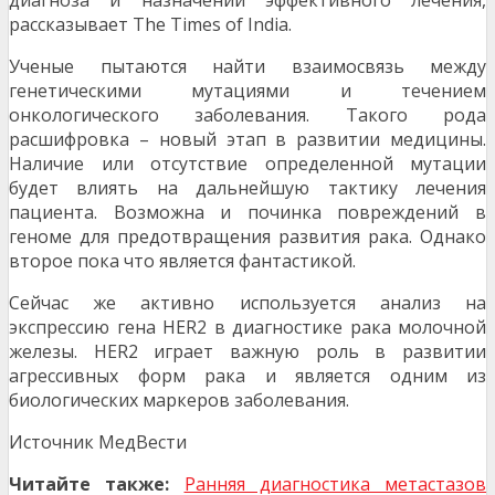
диагноза и назначении эффективного лечения,
рассказывает The Times of India.
Ученые пытаются найти взаимосвязь между
генетическими мутациями и течением
онкологического заболевания. Такого рода
расшифровка – новый этап в развитии медицины.
Наличие или отсутствие определенной мутации
будет влиять на дальнейшую тактику лечения
пациента. Возможна и починка повреждений в
геноме для предотвращения развития рака. Однако
второе пока что является фантастикой.
Сейчас же активно используется анализ на
экспрессию гена HER2 в диагностике рака молочной
железы. HER2 играет важную роль в развитии
агрессивных форм рака и является одним из
биологических маркеров заболевания.
Источник МедВести
Читайте также:
Ранняя диагностика метастазов