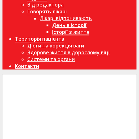
Від редактора
Говорять лікарі
Лікарі відпочивають
День в історії
Історії з життя
Територія пацієнта
Дієти та корекція ваги
Здорове життя в дорослому віці
Системи та органи
Контакти