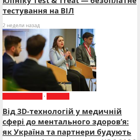
клініку Test & Treat — безоплатне
тестування на ВІЛ
2 недели назад
ВИБІР РЕДАКЦІЇ
•
НОВИНИ
Від 3D-технологій у медичній
сфері до ментального здоров’я:
як Україна та партнери будують