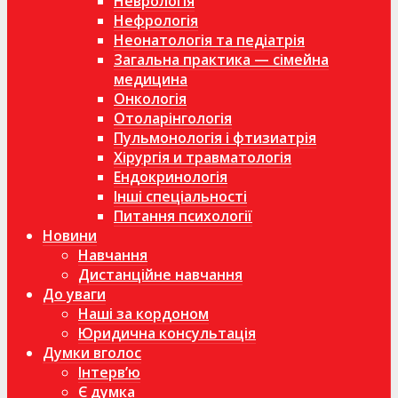
Неврологія
Нефрологія
Неонатологія та педіатрія
Загальна практика — сімейна
медицина
Онкологія
Отоларінгологія
Пульмонологія і фтизиатрія
Хірургія и травматологія
Ендокринологія
Інші спеціальності
Питання психології
Новини
Навчання
Дистанційне навчання
До уваги
Наші за кордоном
Юридична консультація
Думки вголос
Інтерв’ю
Є думка