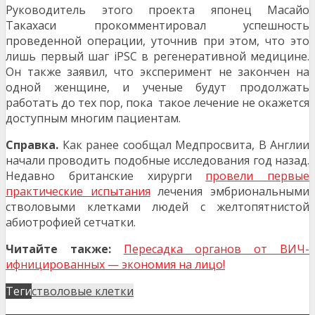
Руководитель этого проекта японец Масайо
Такахаси прокомментировал успешность
проведенной операции, уточнив при этом, что это
лишь первый шаг iPSC в регенеративной медицине.
Он также заявил, что эксперимент не закончен на
одной женщине, и ученые будут продолжать
работать до тех пор, пока такое лечение не окажется
доступным многим пациентам.
Справка.
Как ранее сообщал Медпросвита, В Англии
начали проводить подобные исследования год назад.
Недавно британские хирурги
провели первые
практические испытания
лечения эмбриональными
стволовыми клетками людей с желтопятнистой
абиотрофией сетчатки.
Читайте также:
Пересадка органов от ВИЧ-
ифницированных — экономия на лицо!
Теги
стволовые клетки