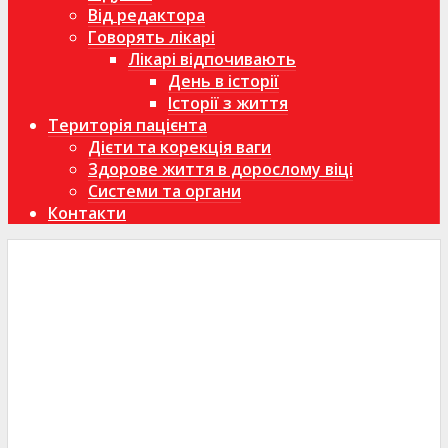
Від редактора
Говорять лікарі
Лікарі відпочивають
День в історії
Історії з життя
Територія пацієнта
Дієти та корекція ваги
Здорове життя в дорослому віці
Системи та органи
Контакти