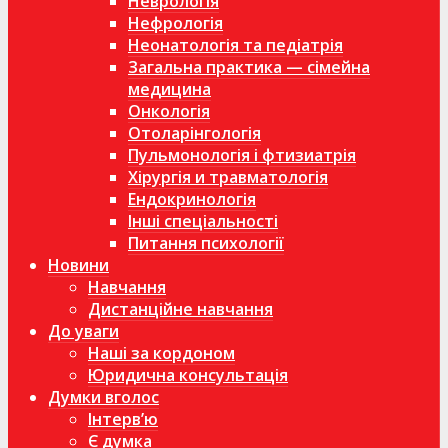
Неврологія
Нефрологія
Неонатологія та педіатрія
Загальна практика — сімейна
медицина
Онкологія
Отоларінгологія
Пульмонологія і фтизиатрія
Хірургія и травматологія
Ендокринологія
Інші спеціальності
Питання психології
Новини
Навчання
Дистанційне навчання
До уваги
Наші за кордоном
Юридична консультація
Думки вголос
Інтерв’ю
Є думка