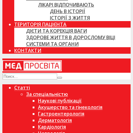
ЛІКАРІ ВІДПОЧИВАЮТЬ
ДЕНЬ В ІСТОРІЇ
ІСТОРІЇ З ЖИТТЯ
ТЕРИТОРІЯ ПАЦІЄНТА
ДІЄТИ ТА КОРЕКЦІЯ ВАГИ
ЗДОРОВЕ ЖИТТЯ В ДОРОСЛОМУ ВІЦІ
СИСТЕМИ ТА ОРГАНИ
КОНТАКТИ
Статті
За спеціальністю
Наукові публікації
Акушерство та гінекологія
Гастроентерологія
Дерматологія
Кардіологія