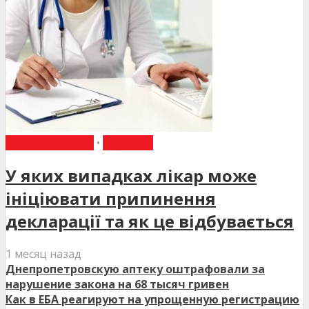
ВИБІР РЕДАКЦІЇ
•
НОВИНИ
У яких випадках лікар може
ініціювати припинення
декларації та як це відбувається
1 месяц назад
Днепропетровскую аптеку оштрафовали за
нарушение закона на 68 тысяч гривен
Как в ЕБА реагируют на упрощенную регистрацию