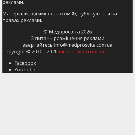
реклами.
Матеріали, відмічені знаком ®, публікуються на
правах реклами.
© Медпросвіта
2026
З питань розміщення реклами
звертайтесь
info@medprosvita.com.ua
Copyright © 2010 -
2026
medprosvita.com.ua
Facebook
YouTube