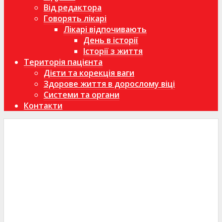
Від редактора
Говорять лікарі
Лікарі відпочивають
День в історії
Історії з життя
Територія пацієнта
Дієти та корекція ваги
Здорове життя в дорослому віці
Системи та органи
Контакти