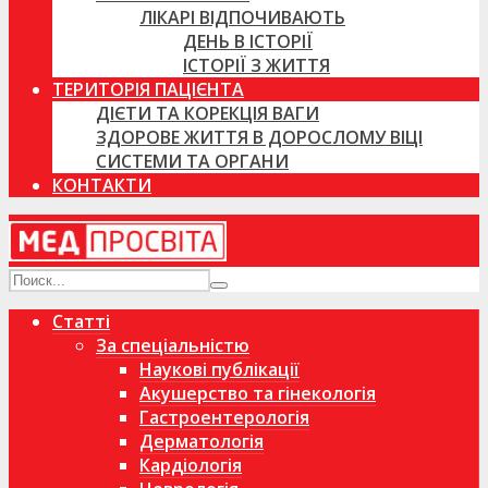
ЛІКАРІ ВІДПОЧИВАЮТЬ
ДЕНЬ В ІСТОРІЇ
ІСТОРІЇ З ЖИТТЯ
ТЕРИТОРІЯ ПАЦІЄНТА
ДІЄТИ ТА КОРЕКЦІЯ ВАГИ
ЗДОРОВЕ ЖИТТЯ В ДОРОСЛОМУ ВІЦІ
СИСТЕМИ ТА ОРГАНИ
КОНТАКТИ
Статті
За спеціальністю
Наукові публікації
Акушерство та гінекологія
Гастроентерологія
Дерматологія
Кардіологія