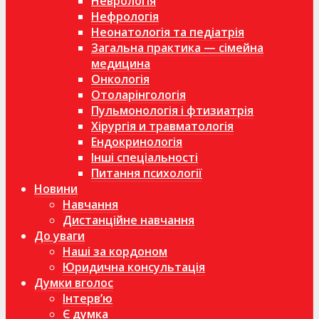
Неврологія
Нефрологія
Неонатологія та педіатрія
Загальна практика — сімейна
медицина
Онкологія
Отоларінгологія
Пульмонологія і фтизиатрія
Хірургія и травматологія
Ендокринологія
Інші спеціальності
Питання психології
Новини
Навчання
Дистанційне навчання
До уваги
Наші за кордоном
Юридична консультація
Думки вголос
Інтерв’ю
Є думка