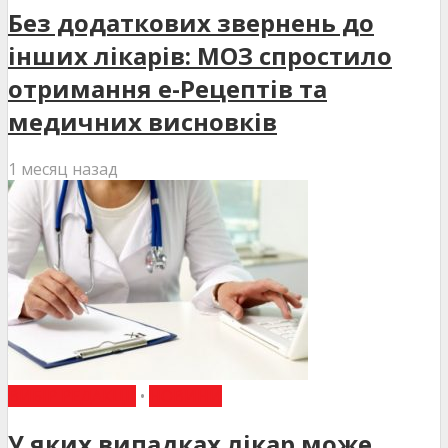
Без додаткових звернень до
інших лікарів: МОЗ спростило
отримання е-Рецептів та
медичних висновків
1 месяц назад
ВИБІР РЕДАКЦІЇ
•
НОВИНИ
У яких випадках лікар може