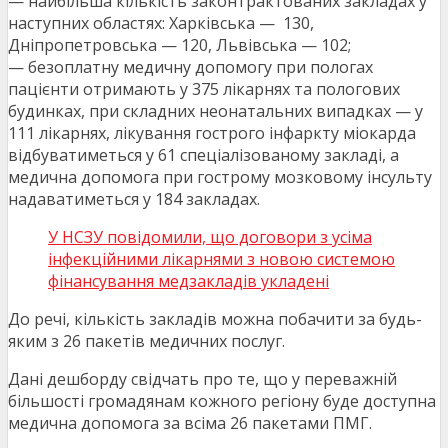
— найбільша кількість законтрактованих закладах у
наступних областях: Харківська — 130,
Дніпропетровська — 120, Львівська — 102;
— безоплатну медичну допомогу при пологах
пацієнти отримають у 375 лікарнях та пологових
будинках, при складних неонатальних випадках — у
111 лікарнях, лікування гострого інфаркту міокарда
відбуватиметься у 61 спеціалізованому закладі, а
медична допомога при гострому мозковому інсульту
надаватиметься у 184 закладах.
У НСЗУ повідомили, що договори з усіма
інфекційними лікарнями з новою системою
фінансування медзакладів укладені
До речі, кількість закладів можна побачити за будь-
яким з 26 пакетів медичних послуг.
Дані дешборду свідчать про те, що у переважній
більшості громадянам кожного регіону буде доступна
медична допомога за всіма 26 пакетами ПМГ.