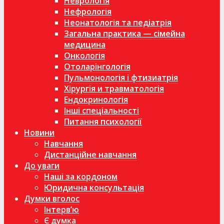
Неврологія
Нефрологія
Неонатологія та педіатрія
Загальна практика — сімейна
медицина
Онкологія
Отоларінгологія
Пульмонологія і фтизиатрія
Хірургія и травматологія
Ендокринологія
Інші спеціальності
Питання психології
Новини
Навчання
Дистанційне навчання
До уваги
Наші за кордоном
Юридична консультація
Думки вголос
Інтерв’ю
Є думка