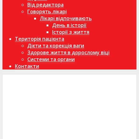
Від редактора
Говорять лікарі
Лікарі відпочивають
День в історії
Історії з життя
Територія пацієнта
Дієти та корекція ваги
Здорове життя в дорослому віці
Системи та органи
Контакти