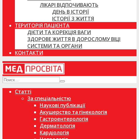
ЛІКАРІ ВІДПОЧИВАЮТЬ
ДЕНЬ В ІСТОРІЇ
ІСТОРІЇ З ЖИТТЯ
ТЕРИТОРІЯ ПАЦІЄНТА
ДІЄТИ ТА КОРЕКЦІЯ ВАГИ
ЗДОРОВЕ ЖИТТЯ В ДОРОСЛОМУ ВІЦІ
СИСТЕМИ ТА ОРГАНИ
КОНТАКТИ
Статті
За спеціальністю
Наукові публікації
Акушерство та гінекологія
Гастроентерологія
Дерматологія
Кардіологія