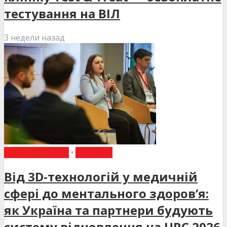
тестування на ВІЛ
3 недели назад
ВИБІР РЕДАКЦІЇ
•
НОВИНИ
Від 3D-технологій у медичній
сфері до ментального здоров’я:
як Україна та партнери будують
систему відновлення на URC 2026