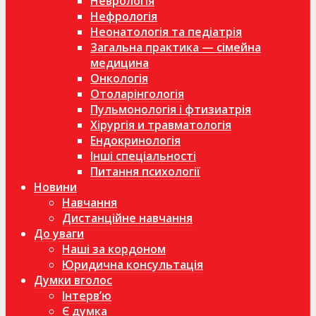
Неврологія
Нефрологія
Неонатологія та педіатрія
Загальна практика — сімейна
медицина
Онкологія
Отоларінгологія
Пульмонологія і фтизиатрія
Хірургія и травматологія
Ендокринологія
Інші спеціальності
Питання психології
Новини
Навчання
Дистанційне навчання
До уваги
Наші за кордоном
Юридична консультація
Думки вголос
Інтерв’ю
Є думка