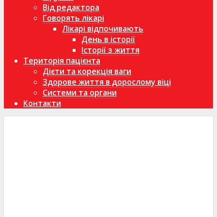
Від редактора
Говорять лікарі
Лікарі відпочивають
День в історії
Історії з життя
Територія пацієнта
Дієти та корекція ваги
Здорове життя в дорослому віці
Системи та органи
Контакти