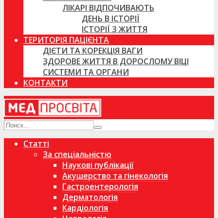
ЛІКАРІ ВІДПОЧИВАЮТЬ
ДЕНЬ В ІСТОРІЇ
ІСТОРІЇ З ЖИТТЯ
ТЕРИТОРІЯ ПАЦІЄНТА
ДІЄТИ ТА КОРЕКЦІЯ ВАГИ
ЗДОРОВЕ ЖИТТЯ В ДОРОСЛОМУ ВІЦІ
СИСТЕМИ ТА ОРГАНИ
КОНТАКТИ
Статті
За спеціальністю
Наукові публікації
Акушерство та гінекологія
Гастроентерологія
Дерматологія
Кардіологія