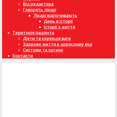
Від редактора
Говорять лікарі
Лікарі відпочивають
День в історії
Історії з життя
Територія пацієнта
Дієти та корекція ваги
Здорове життя в дорослому віці
Системи та органи
Контакти