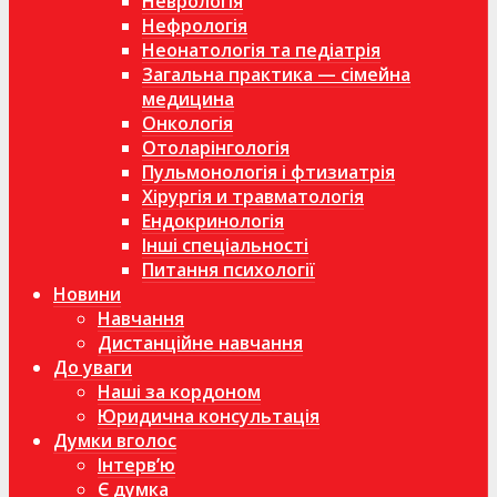
Неврологія
Нефрологія
Неонатологія та педіатрія
Загальна практика — сімейна
медицина
Онкологія
Отоларінгологія
Пульмонологія і фтизиатрія
Хірургія и травматологія
Ендокринологія
Інші спеціальності
Питання психології
Новини
Навчання
Дистанційне навчання
До уваги
Наші за кордоном
Юридична консультація
Думки вголос
Інтерв’ю
Є думка