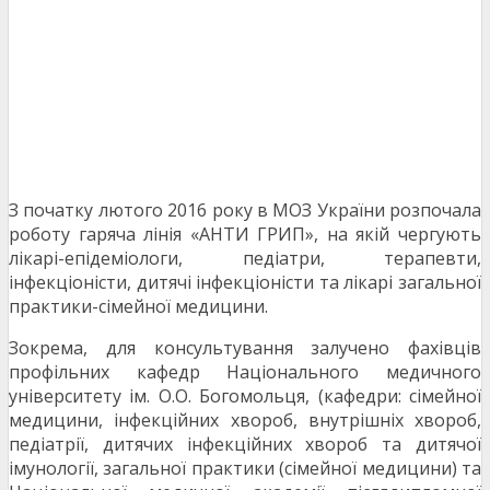
З початку лютого 2016 року в МОЗ України розпочала
роботу гаряча лінія «АНТИ ГРИП», на якій чергують
лікарі-епідеміологи, педіатри, терапевти,
інфекціоністи, дитячі інфекціоністи та лікарі загальної
практики-сімейної медицини.
Зокрема, для консультування залучено фахівців
профільних кафедр Національного медичного
університету ім. О.О. Богомольця, (кафедри: сімейної
медицини, інфекційних хвороб, внутрішніх хвороб,
педіатрії, дитячих інфекційних хвороб та дитячої
імунології, загальної практики (сімейної медицини) та