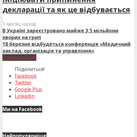
декларації та як це відбувається
1 месяц назад
В Україні зареєстровано майже 3,5 мільйони
хворих на грип
18 березня відбудеться конференція «Медичний
заклад: організація та управління»
Комментарий
Поделиться!
Facebook
Twitter
Google Plus
LinkedIn
Ми на Facebook
Найпопулярніше