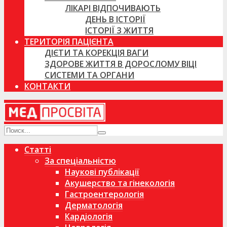
ЛІКАРІ ВІДПОЧИВАЮТЬ
ДЕНЬ В ІСТОРІЇ
ІСТОРІЇ З ЖИТТЯ
ТЕРИТОРІЯ ПАЦІЄНТА
ДІЄТИ ТА КОРЕКЦІЯ ВАГИ
ЗДОРОВЕ ЖИТТЯ В ДОРОСЛОМУ ВІЦІ
СИСТЕМИ ТА ОРГАНИ
КОНТАКТИ
Статті
За спеціальністю
Наукові публікації
Акушерство та гінекологія
Гастроентерологія
Дерматологія
Кардіологія