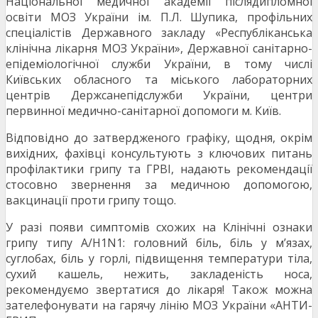
Національної медичної академії післядипломної
освіти МОЗ України ім. П.Л. Шупика, профільних
спеціалістів Державного закладу «Республіканська
клінічна лікарня МОЗ України», Державної санітарно-
епідеміологічної служби України, в тому числі
Київських обласного та міського лабораторних
центрів Держсанепідслужби України, центри
первинної медично-санітарної допомоги м. Київ.
Відповідно до затвердженого графіку, щодня, окрім
вихідних, фахівці консультують з ключових питань
профілактики грипу та ГРВІ, надають рекомендації
стосовно звернення за медичною допомогою,
вакцинації проти грипу тощо.
У разі появи симптомів схожих на Клінічні ознаки
грипу типу А/H1N1: головний біль, біль у м’язах,
суглобах, біль у горлі, підвищення температури тіла,
сухий кашель, нежить, закладеність носа,
рекомендуємо звертатися до лікаря! Також можна
зателефонувати на гарячу лінію МОЗ України «АНТИ-