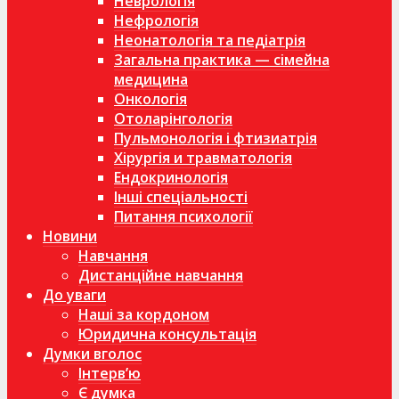
Неврологія
Нефрологія
Неонатологія та педіатрія
Загальна практика — сімейна
медицина
Онкологія
Отоларінгологія
Пульмонологія і фтизиатрія
Хірургія и травматологія
Ендокринологія
Інші спеціальності
Питання психології
Новини
Навчання
Дистанційне навчання
До уваги
Наші за кордоном
Юридична консультація
Думки вголос
Інтерв’ю
Є думка