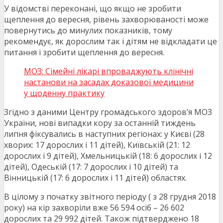
У відомстві переконані, що якщо не зробити
щеплення до вересня, рівень захворюваності може
повернутись до минулих показників, тому
рекомендує, як дорослим так і дітям не відкладати це
питання і зробити щеплення до вересня.
МОЗ: Сімейні лікарі впроваджують клінічні
настанови на засадах доказової медицини
у щоденну практику
Згідно з даними Центру громадського здоров’я МОЗ
України, нові випадки кору за останній тиждень
липня фіксувались в наступних регіонах: у Києві (28
хворих: 17 дорослих і 11 дітей), Київській (21: 12
дорослих і 9 дітей), Хмельницькій (18: 6 дорослих і 12
дітей), Одеській (17: 7 дорослих і 10 дітей) та
Вінницькій (17: 6 дорослих і 11 дітей) областях.
В цілому з початку звітного періоду ( з 28 грудня 2018
року) на кір захворіли вже 56 594 осіб – 26 602
дорослих та 29 992 дітей. Також підтверджено 18