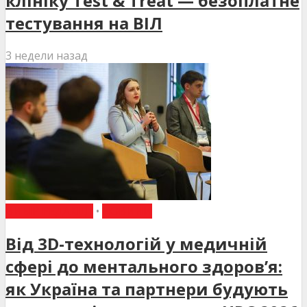
клініку Test & Treat — безоплатне
тестування на ВІЛ
3 недели назад
ВИБІР РЕДАКЦІЇ
•
НОВИНИ
Від 3D-технологій у медичній
сфері до ментального здоров’я:
як Україна та партнери будують