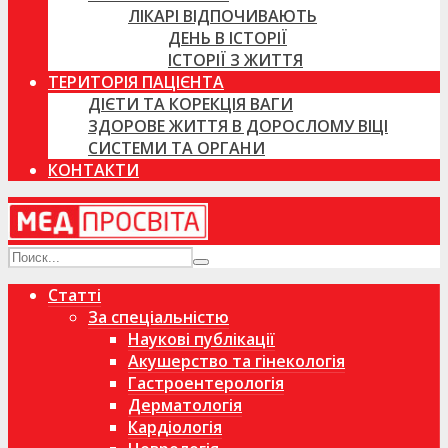
ЛІКАРІ ВІДПОЧИВАЮТЬ
ДЕНЬ В ІСТОРІЇ
ІСТОРІЇ З ЖИТТЯ
ТЕРИТОРІЯ ПАЦІЄНТА
ДІЄТИ ТА КОРЕКЦІЯ ВАГИ
ЗДОРОВЕ ЖИТТЯ В ДОРОСЛОМУ ВІЦІ
СИСТЕМИ ТА ОРГАНИ
КОНТАКТИ
Статті
За спеціальністю
Наукові публікації
Акушерство та гінекологія
Гастроентерологія
Дерматологія
Кардіологія