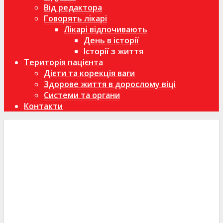
Від редактора
Говорять лікарі
Лікарі відпочивають
День в історії
Історії з життя
Територія пацієнта
Дієти та корекція ваги
Здорове життя в дорослому віці
Системи та органи
Контакти