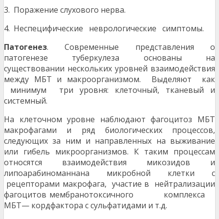
3. Поражение слухового нерва.
4. Неспецифические неврологические симптомы.
Патогенез
. Современные представления о
патогенезе туберкулеза основаны на
существовании нескольких уровней взаимодействия
между МБТ и макроорганизмом. Выделяют как
минимум три уровня: клеточный, тканевый и
системный.
На клеточном уровне наблюдают фагоцитоз МБТ
макрофагами и ряд биологических процессов,
следующих за ним и направленных на выживание
или гибель микроорганизмов. К таким процессам
относятся взаимодействия микозидов и
липоарабиноманнана микробной клетки с
рецепторами макрофага, участие в нейтрализации
фагоцитов мембранотоксичного комплекса
МБТ— кордфактора с сульфатидами и т.д.