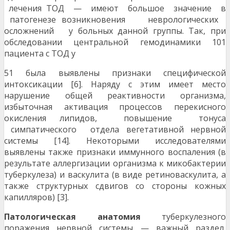
лечения ТОД — имеют большое значение в
патогенезе возникновения неврологических
осложнений у больных данной группы. Так, при
обследовании центральной гемодинамики 101
пациента с ТОД у
51 была выявлены признаки специфической
интоксикации [6]. Наряду с этим имеет место
нарушение общей реактивности организма,
избыточная активация процессов перекисного
окисления липидов, повышение тонуса
симпатического отдела вегетативной нервной
системы [14]. Некоторыми исследователями
выявлены также признаки иммунного воспаления (в
результате аллергизации организма к микобактерии
туберкулеза) и васкулита (в виде ретиноваскулита, а
также структурных сдвигов со стороны кожных
капилляров) [3].
Патологическая анатомия
туберкулезного
поражения нервной системы — важный раздел,