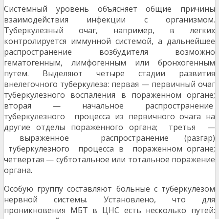
Системный уровень объясняет общие причины
взаимодействия инфекции с организмом.
Туберкулезный очаг, например, в легких
контролируется иммунной системой, а дальнейшее
распространение возбудителя возможно
гематогенным, лимфогенным или бронхогенным
путем. Выделяют четыре стадии развития
внелегочного туберкулеза: первая — первичный очаг
туберкулезного воспаления в пораженном органе;
вторая — начальное распространение
туберкулезного процесса из первичного очага на
другие отделы пораженного органа; третья —
выраженное распространение (разгар)
туберкулезного процесса в пораженном органе;
четвертая — субтотальное или тотальное поражение
органа.
Особую группу составляют больные с туберкулезом
нервной системы. Установлено, что для
проникновения МБТ в ЦНС есть несколько путей: