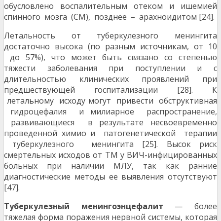
обусловлено воспалительным отеком и ишемией
спинного мозга (СМ), позднее – арахноидитом [24].
Летальность от туберкулезного менингита
достаточно высока (по разным источникам, от 10
до 57%), что может быть связано со степенью
тяжести заболевания при поступлении и с
длительностью клинических проявлений при
предшествующей госпитализации [28]. К
летальному исходу могут привести обструктивная
гидроцефалия и милиарное распространение,
развивающиеся в результате несвоевременно
проведенной химио и патогенетической терапии
туберкулезного менингита [25]. Высок риск
смертельных исходов от ТМ у ВИЧ-инфицированных
больных при наличии МЛУ, так как ранние
диагностические методы ее выявления отсутствуют
[47].
Туберкулезный менингоэнцефалит
— более
тяжелая форма поражения нервной системы, которая