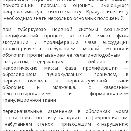
помогающий правильно оценить имеющуюся
неврологическую симптоматику. Врачу-клиницисту
необходимо знать несколько основных положений:
при туберкулезе нервной системы возникает
специфический процесс, который имеет фазы
экссудации и пролиферации. Фаза экссудации
характеризуется набуханием мягкой мозговой
оболочки, пропитыванием ее желатиноподобным
экссудатом, содержащим фибрин и
некротические массы; фаза пролиферации —
образованием туберкулезных гранулем, в
первую очередь в периваскулярной ткани
оболочек и мозжечка, с казеозным
некротизированием и формированием
грануляционной ткани;
первоначальные изменения в оболочках мозга
происходят по типу васкулита с фибриноидным
набуханием стенок, приводящим к нарушению
гематоэнцефалического барьера, в результате чего