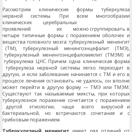
Рассмотрим клинические формы туберкулеза
нервной системы. При всем многообразии
клинических церебральных
проявлений их можно сгруппировать в
четыре типичные формы с поражением оболочек и
вещества головного мозга: туберкулезный менингит
(ТМ), туберкулезный менингоэнцефалит (ТМЭ),
туберкулезный менингоэнцефаломиелит (ТМЭМ) и
туберкулема ЦНС. Причем одна клиническая форма
туберкулеза нервной системы легко переходит в
другую, и если заболевание начинается с ТМ и его в
процессе лечения остановить не удалось, он вполне
может перейти в другую форму — ТМЭ или ТМЭМ.
Существуют так называемые миксты, при которых
туберкулезное поражение сочетается с поражением
другой этиологии, чаще всего вирусной и
бактериальной, но встречаются сочетания и с
грибковым поражением.
Туберкулезный менингит
имеет ряд отличий от