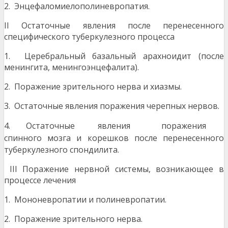
2. Энцефаломиелополиневропатия.
II Остаточные явления после перенесенного
специфического туберкулезного процесса
1. Церебральный базальный арахноидит (после
менингита, менингоэнцефалита).
2. Поражение зрительного нерва и хиазмы.
3. Остаточные явления поражения черепных нервов.
4. Остаточные явления поражения
спинного
мозга и корешков после перенесенного
туберкулезного спондилита.
III Поражение нервной системы, возникающее в
процессе лечения
1. Мононевропатии и полиневропатии.
2. Поражение зрительного нерва.