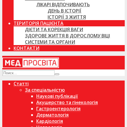
ЛІКАРІ ВІДПОЧИВАЮТЬ
ДЕНЬ В ІСТОРІЇ
ІСТОРІЇ З ЖИТТЯ
ТЕРИТОРІЯ ПАЦІЄНТА
ДІЄТИ ТА КОРЕКЦІЯ ВАГИ
ЗДОРОВЕ ЖИТТЯ В ДОРОСЛОМУ ВІЦІ
СИСТЕМИ ТА ОРГАНИ
КОНТАКТИ
Статті
За спеціальністю
Наукові публікації
Акушерство та гінекологія
Гастроентерологія
Дерматологія
Кардіологія