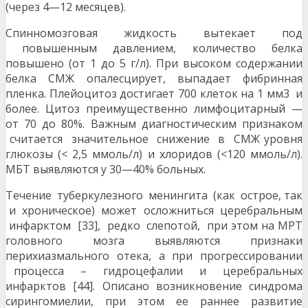
(через 4—12 месяцев).
Спинномозговая жидкость вытекает под
повышенным давлением, количество белка
повышено (от 1 до 5 г/л). При высоком содержании
белка СМЖ опалесцирует, выпадает фибринная
пленка. Плейоцитоз достигает 700 клеток на 1 мм3 и
более. Цитоз преимущественно лимфоцитарный —
от 70 до 80%. Важным диагностическим признаком
считается значительное снижение в СМЖ уровня
глюкозы (< 2,5 ммоль/л) и хлоридов (<120 ммоль/л).
МБТ выявляются у 30—40% больных.
Течение туберкулезного менингита (как острое, так
и хроническое) может осложниться церебральным
инфарктом [33], редко слепотой, при этом на МРТ
головного мозга выявляются признаки
перихиазмального отека, а при прогрессировании
процесса – гидроцефалии и церебральных
инфарктов [44]. Описано возникновение синдрома
сирингомиелии, при этом ее раннее развитие