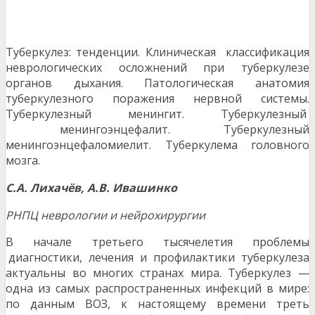
Туберкулез: тенденции. Клиническая классификация
неврологических осложнений при туберкулезе
органов дыхания. Патологическая анатомия
туберкулезного поражения нервной системы.
Туберкулезный менингит. Туберкулезный
менингоэнцефалит. Туберкулезный
менингоэнцефаломиелит. Туберкулема головного
мозга.
С
.
А
. Лихачёв, А.В. Ивашинко
РН
ПЦ неврологии и нейрохирургии
В начале третьего тысячелетия проблемы
диагностики, лечения и профилактики туберкулеза
актуальны во многих странах мира. Туберкулез —
одна из самых распространенных инфекций в мире:
по данным ВОЗ, к настоящему времени треть