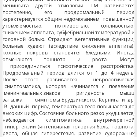
менингита другой этиологии. ТМ развивается
постепенно, его продромальный период
характеризуется общим недомоганием, повышенной
утомляемостью, потливостью, сонливостью,
снижением аппетита, субфебрильной температурой и
головной болью. Страдают вегетативные функции,
больные худеют (вследствие снижения аппетита),
кожные покровы становятся бледными. Иногда
отмечаются тошнота и рвота. Могут
присоединиться психотические расстройства.
Продромальный период длится от 1 до 4 недель.
После этого развивается неврологическая
симптоматика, которая начинается с появления
менингеальных знаков: ригидность мышц
затылка, симптомы Брудзинского, Кернига и др.
В данный период температура тела повышается до
высоких цифр. Состояние больного резко ухудшается,
наблюдается симптоматика внутричерепной
гипертензии (интенсивная головная боль, тошнота,
рвота, общая гиперестезия, развитие судорожных