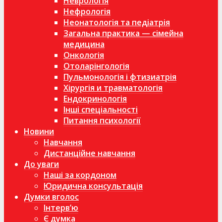
Неврологія
Нефрологія
Неонатологія та педіатрія
Загальна практика — сімейна
медицина
Онкологія
Отоларінгологія
Пульмонологія і фтизиатрія
Хірургія и травматологія
Ендокринологія
Інші спеціальності
Питання психології
Новини
Навчання
Дистанційне навчання
До уваги
Наші за кордоном
Юридична консультація
Думки вголос
Інтерв’ю
Є думка