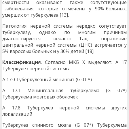
смертности оказывают также сопутствующие
заболевания, которые отмечены у 90% больных,
умерших от туберкулеза [13].
Патология нервной системы нередко сопутствует
туберкулезу, однако по многим причинам
диагностируется нечасто. Так, поражение
центральной нервной системы (ЦНС) встречается у
5% взрослых больных и у 30% детей [18].
Классификация
. Согласно МКБ Х выделяют: А 17
Туберкулез нервной системы
А 17.0 Туберкулезный менингит (G 01 *)
А 17.1 Менингеальная туберкулема (G 07*)
Туберкулема мозговых оболочек
А 17.8 Туберкулез нервной системы других
локализаций
Туберкулез спинного мозга (G 07*) Туберкулема