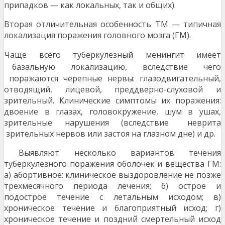
припадков — как локальных, так и общих).
Вторая отличительная особенность ТМ — типичная
локализация поражения головного мозга (ГМ).
Чаще всего туберкулезный менингит имеет
ба
зальную локализацию, вследствие чего
поражаются черепные нервы: глазодвигательный,
отводящий, лицевой, преддверно-слуховой и
зрительный. Клинические симптомы их поражения:
двоение в глазах, головокружение, шум в ушах,
зрительные нарушения (вследствие неврита
зрительных нервов или застоя на глазном дне) и др.
Выявляют несколько вариантов течения
туберкулезного поражения оболочек и вещества ГМ:
а) абортивное: клиническое выздоровление не позже
трехмесячного периода лечения; б) острое и
подострое течение с летальным исходом; в)
хроническое течение и благоприятный исход; г)
хроническое течение и поздний смертельный исход