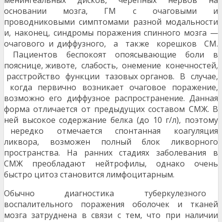
менингеальных дисков, черепных нервов на
основании мозга, ГМ с очаговыми и
проводниковыми симптомами разной модальности
и, наконец, синдромы поражения спинного мозга —
очагового и диффузного, а также корешков СМ.
Пациентов беспокоят опоясывающие боли в
пояснице, животе, слабость, онемение конечностей,
расстройство функции тазовых органов. В случае,
когда первично возникает очаговое поражение,
возможно его диффузное распространение. Данная
форма отличается от предыдущих составом СМЖ. В
ней высокое содержание белка (до 10 г/л), поэтому
нередко отмечается спонтанная коагуляция
ликвора, возможен полный блок ликворного
пространства. На ранних стадиях заболевания в
СМЖ преобладают нейтрофилы, однако очень
быстро цитоз становится лимфоцитарным.
Обычно диагностика туберкулезного
воспалительного поражения оболочек и тканей
мозга затруднена в связи с тем, что при наличии