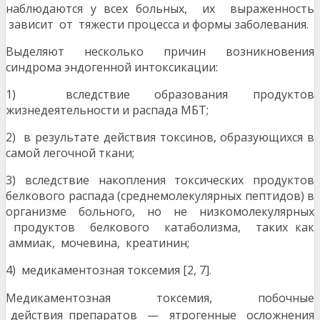
наблюдаются у всех больных, их выраженность
зависит от тяжести процесса и формы заболевания.
Выделяют несколько причин возникновения
синдрома эндогенной интоксикации:
1) вследствие образования продуктов
жизнедеятельности и распада МБТ;
2) в результате действия токсинов, образующихся в
самой легочной ткани;
3) вследствие накопления токсических продуктов
белкового распада (среднемолекулярных пептидов) в
организме больного, но не низкомолекулярных
продуктов белкового катаболизма, таких как
аммиак, мочевина, креатинин;
4) медикаментозная токсемия [2, 7].
Медикаментозная токсемия, побочные
действия
препаратов — ятрогенные осложнения