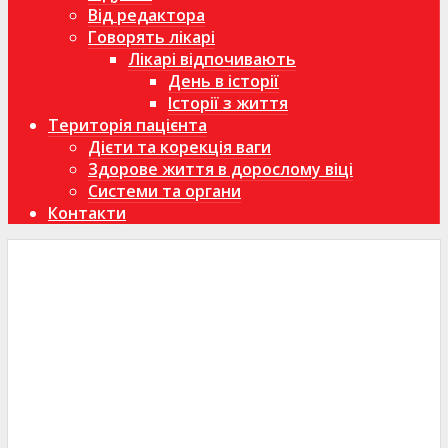
Від редактора
Говорять лікарі
Лікарі відпочивають
День в історії
Історії з життя
Територія пацієнта
Дієти та корекція ваги
Здорове життя в дорослому віці
Системи та органи
Контакти