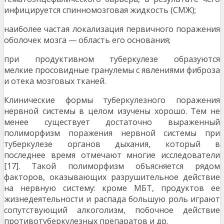
инфицируется спинномозговая жидкость (СМЖ);
наиболее частая локализация первичного поражения
оболочек мозга — область его основания;
при продуктивном туберкулезе образуются
мелкие просовидные гранулемы с явлениями фиброза
и отека мозговых тканей.
Клинические формы туберкулезного поражения
нервной системы в целом изучены хорошо. Тем не
менее существует достаточно выраженный
полиморфизм поражения нервной системы при
туберкулезе органов дыхания, который в
последнее время отмечают многие исследователи
[17]. Такой полиморфизм объясняется рядом
факторов, оказывающих разрушительное действие
на нервную систему: кроме МБТ, продуктов ее
жизнедеятельности и распада большую роль играют
сопутствующий алкоголизм, побочное действие
противотуберкулезных препаратов и др.