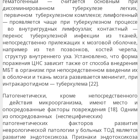
гематогенный — считается основным при
диссеминированном туберкулезе легких,
первичном туберкулезном комплексе; лимфогенный
— проявляется чаще при туберкулезном процессе
во внутригрудных лимфоузлах; контактный —
перенос туберкулезной инфекции из тканей,
непосредственно прилежащих к мозговой оболочке,
например из тел позвонков, костей черепа,
структур внутреннего уха. Установлено, что форма
поражения ЦНС зависит также от способа внедрения
МБТ в организм: при непосредственном введении их
в оболочки и ткань мозга развивается менингит, при
интракаротидном — туберкулема [22].
Патогенетически, кроме непосредственного
действия микроорганизма, имеют место и
опосредованные факторы повреждения [18]. Одним
из опосредованных (неспецифических)
патогенетических факторов развития
неврологической патологии у больных ТОД является
развитие эндотоксикоза. Признаки эндотоксикоза