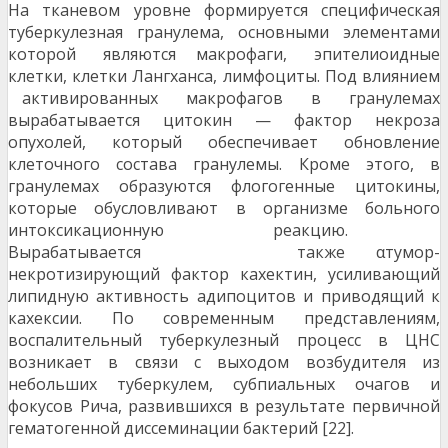
На тканевом уровне формируется специфическая
туберкулезная гранулема, основными элементами
которой являются макрофаги, эпителиоидные
клетки, клетки Лангханса, лимфоциты. Под влиянием
активированных макрофагов в гранулемах
вырабатывается цитокин — фактор некроза
опухолей, который обеспечивает обновление
клеточного состава гранулемы. Кроме этого, в
гранулемах образуются флогогенные цитокины,
которые обусловливают в организме больного
интоксикационную реакцию.
Вырабатывается также αтумор-
некротизирующий фактор кахектин, усиливающий
липидную активность адипоцитов и приводящий к
кахексии. По современным представлениям,
воспалительный туберкулезный процесс в ЦНС
возникает в связи с выходом возбудителя из
небольших туберкулем, субпиальных очагов и
фокусов Рича, развившихся в результате первичной
гематогенной диссеминации бактерий [22].