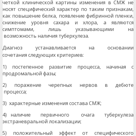
четкой клинической картины изменения в СМЖ не
носят специфический характер по таким признакам,
как повышение белка, появление фибринной пленки,
снижение уровня сахара и хлора, а являются
симптомами, лишь указывающими на
возможность наличия туберкулеза.
Диагноз устанавливается на основании
сочетания
следующих критериев:
1) постепенное развитие процесса, начиная с
продромальной фазы;
2) поражение черепных нервов в дебюте
процесса;
3) характерные изменения состава СМЖ;
4) наличие первичного очага туберкулеза
экстраневральной локализации;
5) положительный эффект от специфического