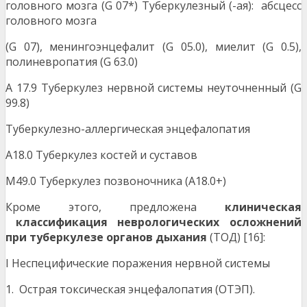
головного мозга (G 07*) Туберкулезный (-ая): абсцесс
головного мозга
(G 07), менингоэнцефалит (G 05.0), миелит (G 0.5),
полиневропатия (G 63.0)
А 17.9 Туберкулез нервной системы неуточненный (G
99.8)
Туберкулезно-аллергическая энцефалопатия
A18.0 Туберкулез костей и суставов
M49.0 Туберкулез позвоночника (A18.0+)
Кроме этого, предложена
клиническая
классификация неврологических осложнений
при туберкулезе органов дыхания
(ТОД) [16]:
I Неспецифические поражения нервной системы
1. Острая токсическая энцефалопатия (ОТЭП).