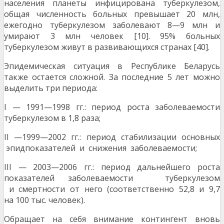
населения планеты инфицирована туберкулезом,
общая численность больных превышает 20 млн,
ежегодно туберкулезом заболевают 8—9 млн и
умирают 3 млн человек [10]. 95% больных
туберкулезом живут в развивающихся странах [40].
Эпидемическая ситуация в Республике Беларусь
также остается сложной. За последние 5 лет можно
выделить три периода:
I — 1991—1998 гг.: период роста заболеваемости
туберкулезом в 1,8 раза;
II —1999—2002 гг.: период стабилизации основных
эпидпоказателей и снижения заболеваемости;
III — 2003—2006 гг.: период дальнейшего роста
показателей заболеваемости туберкулезом
и смертности от него (соответственно 52,8 и 9,7
на 100 тыс. человек).
Обращает на себя внимание контингент вновь