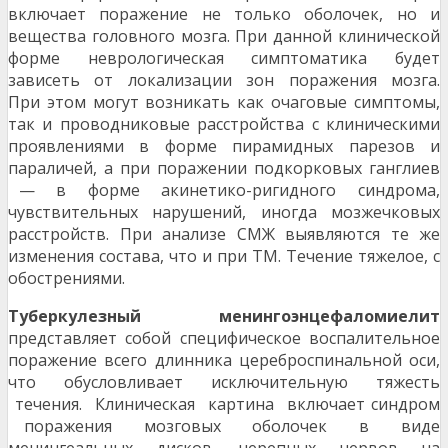
включает поражение не только оболочек, но и
вещества головного мозга. При данной клинической
форме неврологическая симптоматика будет
зависеть от локализации зон поражения мозга.
При этом могут возникать как очаговые симптомы,
так и проводниковые расстройства с клиническими
проявлениями в форме пирамидных парезов и
параличей, а при поражении подкорковых ганглиев
— в форме акинетико-ригидного синдрома,
чувствительных нарушений, иногда мозжечковых
расстройств. При анализе СМЖ выявляются те же
изменения состава, что и при ТМ. Течение тяжелое, с
обострениями.
Туберкулезный менингоэнцефаломиелит
представляет собой специфическое воспалительное
поражение всего длинника цереброспинальной оси,
что обусловливает исключительную тяжесть
течения. Клиническая картина включает синдром
поражения мозговых оболочек в виде