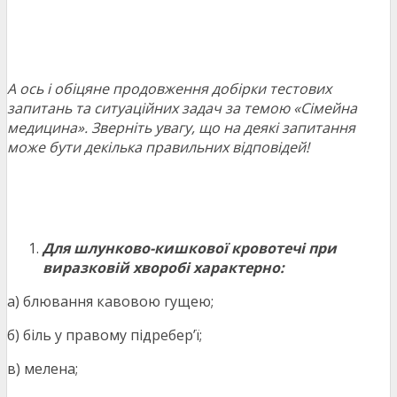
А ось і обіцяне продовження добірки тестових
запитань та ситуаційних задач за темою «Сімейна
медицина». Зверніть увагу, що на деякі запитання
може бути декілька правильних відповідей!
Для шлунково-кишкової кровотечі при
виразковій хворобі характерно:
а) блювання кавовою гущею;
б) біль у правому підребер’ї;
в) мелена;