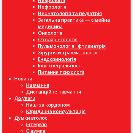
Неврологія
Нефрологія
Неонатологія та педіатрія
Загальна практика — сімейна
медицина
Онкологія
Отоларінгологія
Пульмонологія і фтизиатрія
Хірургія и травматологія
Ендокринологія
Інші спеціальності
Питання психології
Новини
Навчання
Дистанційне навчання
До уваги
Наші за кордоном
Юридична консультація
Думки вголос
Інтерв’ю
Є думка