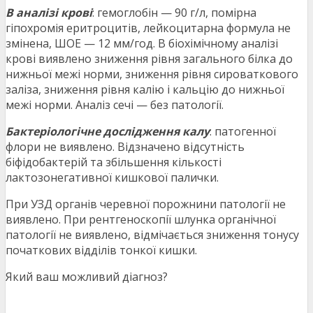
В аналізі крові
: гемоглобін — 90 г/л, помірна
гіпохромія еритроцитів, лейкоцитарна формула не
змінена, ШОЕ — 12 мм/год. В біохімічному аналізі
крові виявлено зниження рівня загального білка до
нижньої межі норми, зниження рівня сироваткового
заліза, зниження рівня калію і кальцію до нижньої
межі норми. Аналіз сечі — без патології.
Бактеріологічне дослідження калу
: патогенної
флори не виявлено. Відзначено відсутність
біфідобактерій та збільшення кількості
лактозонегативної кишкової палички.
При УЗД органів черевної порожнини патології не
виявлено. При рентгеноскопії шлунка органічної
патології не виявлено, відмічається зниження тонусу
початкових відділів тонкої кишки.
Який ваш можливий діагноз?