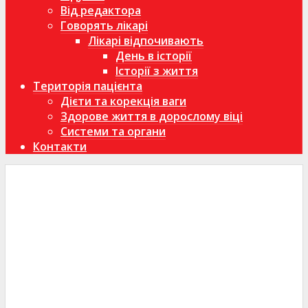
Від редактора
Говорять лікарі
Лікарі відпочивають
День в історії
Історії з життя
Територія пацієнта
Дієти та корекція ваги
Здорове життя в дорослому віці
Системи та органи
Контакти