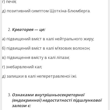
г) печія;
д) позитивний симптом Щоткіна-Блюмберга.
Креаторея — це:
а) підвищений вміст в калі нейтрального жиру;
б) підвищений вміст в калі м’язових волокон;
в) підвищення вмісту в калі ліпази;
г) знебарвлений кал;
д) залишки в калі неперетравленої їжі.
Ознаками внутрішньосекреторної
(ендокринної) недостатності підшлункової
залози є: