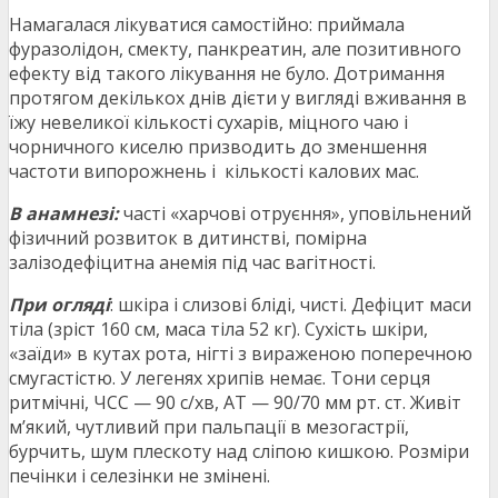
Намагалася лікуватися самостійно: приймала
фуразолідон, смекту, панкреатин, але позитивного
ефекту від такого лікування не було. Дотримання
протягом декількох днів дієти у вигляді вживання в
їжу невеликої кількості сухарів, міцного чаю і
чорничного киселю призводить до зменшення
частоти випорожнень і ​ кількості калових мас.
В анамнезі:
часті «харчові отруєння», уповільнений
фізичний розвиток в дитинстві, помірна
залізодефіцитна анемія під час вагітності.
При огляді
: шкіра і слизові бліді, чисті. Дефіцит маси
тіла (зріст 160 см, маса тіла 52 кг). Сухість шкіри,
«заїди» в кутах рота, нігті з вираженою поперечною
смугастістю. У легенях хрипів немає. Тони серця
ритмічні, ЧСС — 90 с/хв, АТ — 90/70 мм рт. ст. Живіт
м’який, чутливий при пальпації в мезогастрії,
бурчить, шум плескоту над сліпою кишкою. Розміри
печінки і селезінки не змінені.