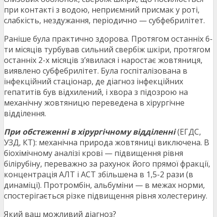
при контакті з водою, неприємний присмак у роті,
слабкість, нездужання, періодично — субфебрилітет.
Раніше була практично здорова. Протягом останніх 6-
ти місяців турбував сильний свербіж шкіри, протягом
останніх 2-х місяців з’явилася і наростає жовтяниця,
виявлено субфебрилітет. Була госпіталізована в
інфекційний стаціонар, де діагноз інфекційних
гепатитів був відхилений, і хвора з підозрою на
механічну жовтяницю переведена в хірургічне
відділення.
При обстеженні в хірургічному відділенні
(ЕГДС,
УЗД, КТ): механічна природа жовтяниці виключена. В
біохімічному аналізі крові — підвищення рівня
білірубіну, переважно за рахунок його прямої фракції,
концентрація АЛТ і АСТ збільшена в 1,5-2 рази (в
динаміці). Протромбін, альбуміни — в межах норми,
спостерігається різке підвищення рівня холестерину.
Який ваш можливий діагноз?