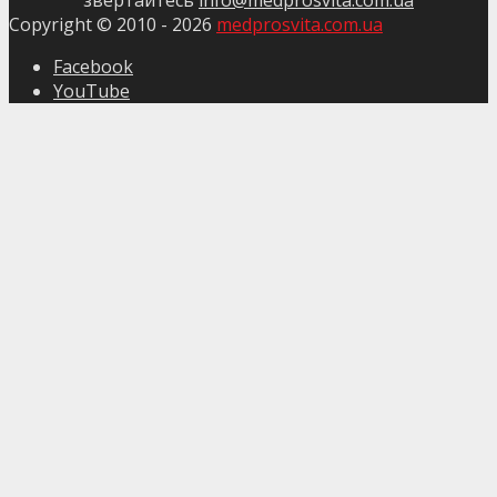
звертайтесь
info@medprosvita.com.ua
Copyright © 2010 -
2026
medprosvita.com.ua
Facebook
YouTube