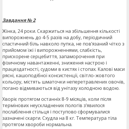
Завдання № 2
Жінка, 24 роки. Скаржиться на збільшення кількості
випорожнень до 4-5 разів на добу, періодичний
спастичний біль навколо пупка, не пов’язаний чітко з
прийомом їжі і випорожненнями, слабкість,
прискорене серцебиття, запаморочення при
фізичному навантаженні, зниження настрою і
працездатності, судоми в кистях і стопах. Калові маси
рясні, кашоподібної консистенції, світло-жовтого
кольору, містять шматочки неперетравлених овочів,
погано відмиваються від унітазу холодною водою.
Хворіє протягом останніх 8-9 місяців, коли після
термінових неускладнених пологів з’явилося
послаблення стільця і ​​поступово сформувалися
зазначені скарги. Схудла на 8 кг. Температура тіла
протягом хвороби нормальна.