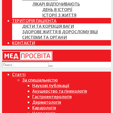
ЛІКАРІ ВІДПОЧИВАЮТЬ
ДЕНЬ В ІСТОРІЇ
ІСТОРІЇ З ЖИТТЯ
ТЕРИТОРІЯ ПАЦІЄНТА
ДІЄТИ ТА КОРЕКЦІЯ ВАГИ
ЗДОРОВЕ ЖИТТЯ В ДОРОСЛОМУ ВІЦІ
СИСТЕМИ ТА ОРГАНИ
КОНТАКТИ
Статті
За спеціальністю
Наукові публікації
Акушерство та гінекологія
Гастроентерологія
Дерматологія
Кардіологія