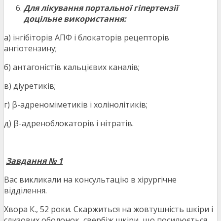
Для лікування портальної гіпертензії
доцільне використання:
а) інгібіторів АПФ і блокаторів рецепторів
ангіотензину;
б) антагоністів кальцієвих каналів;
в) діуретиків;
г) β-адреноміметиків і холінолітиків;
д) β-адреноблокаторів і нітратів.
Завдання № 1
Вас викликали на консультацію в хірургічне
відділення.
Хвора К., 52 роки. Скаржиться на жовтушність шкіри і
слизових оболонок, свербіж шкіри, що посилюється