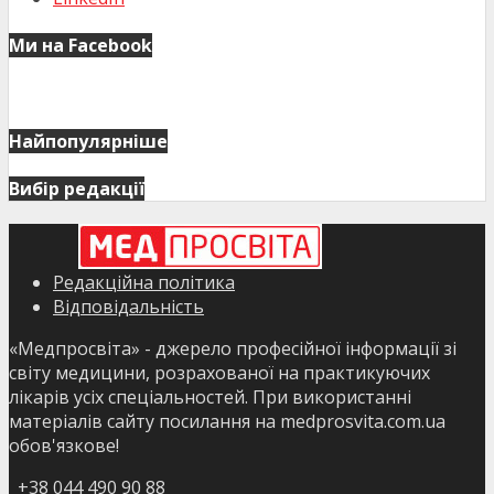
Ми на Facebook
Найпопулярніше
Вибір редакції
Редакційна політика
Відповідальність
«Медпросвіта» - джерело професійної інформації зі
світу медицини, розрахованої на практикуючих
лікарів усіх спеціальностей. При використанні
матеріалів сайту посилання на medprosvita.com.ua
обов'язкове!
+38 044 490 90 88