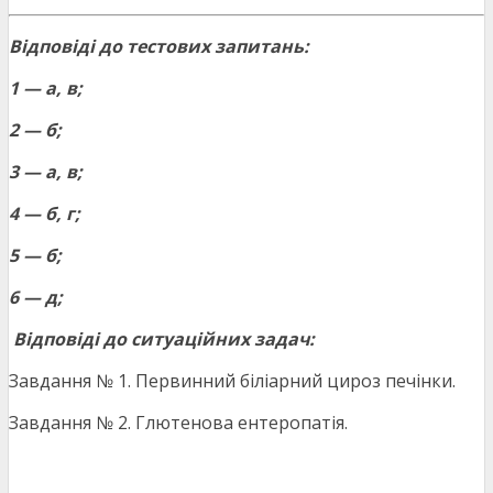
Відповіді до тестових запитань:
1 — а, в;
2 — б;
3 — а, в;
4 — б, г;
5 — б;
6 — д;
Відповіді до ситуаційних задач:
Завдання № 1. Первинний біліарний цироз печінки.
Завдання № 2. Глютенова ентеропатія.