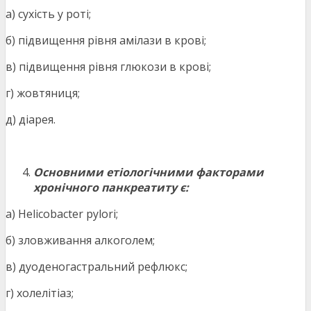
а) сухість у роті;
б) підвищення рівня амілази в крові;
в) підвищення рівня глюкози в крові;
г) жовтяниця;
д) діарея.
Основними етіологічними факторами
хронічного панкреатиту є:
а) Helicobacter pylori;
б) зловживання алкоголем;
в) дуоденогастральний рефлюкс;
г) холелітіаз;