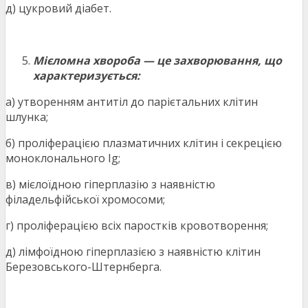
д) цукровий діабет.
Мієломна хвороба — це захворювання, що
характеризується:
а) утворенням антитіл до парієтальних клітин
шлунка;
б) проліферацією плазматичних клітин і секрецією
моноклонального Ig;
в) мієлоїдною гіперплазію з наявністю
філадельфійської хромосоми;
г) проліферацією всіх паростків кровотворення;
д) лімфоїдною гіперплазією з наявністю клітин
Березовського-Штернберга.