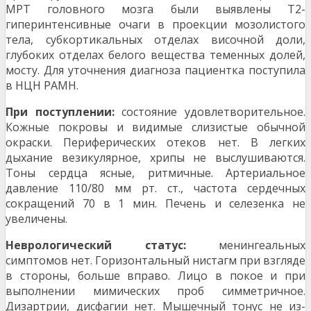
МРТ голов­ного мозга были выявлены Т2-
гиперинтенсивные очаги в проекции мозолистого
тела, субкортикаль­ных отделах височной доли,
глубоких отделах бе­лого вещества теменных долей,
мосту. Для уточ­нения диагноза пациентка поступила
в НЦН РАМН.
При поступлении:
состояние удовлетво­рительное.
Кожные покровы и видимые слизистые обычной
окраски. Периферических отеков нет. В легких
дыхание везикулярное, хрипы не выслуши­ваются.
Тоны сердца ясные, ритмичные. Артери­альное
давление 110/80 мм рт. ст., частота сер­дечных
сокращений 70 в 1 мин. Печень и селезен­ка не
увеличены.
Неврологический статус:
менингеальных
симптомов нет. Горизонтальный нистагм при взгляде
в стороны, больше вправо. Лицо в покое и при
выполнении мимических проб симметричное.
Дизартрии, дисфагии нет. Мышечный тонус не из­