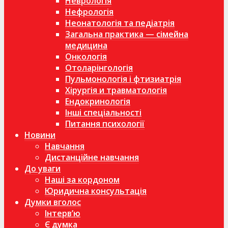
Неврологія
Нефрологія
Неонатологія та педіатрія
Загальна практика — сімейна
медицина
Онкологія
Отоларінгологія
Пульмонологія і фтизиатрія
Хірургія и травматологія
Ендокринологія
Інші спеціальності
Питання психології
Новини
Навчання
Дистанційне навчання
До уваги
Наші за кордоном
Юридична консультація
Думки вголос
Інтерв’ю
Є думка