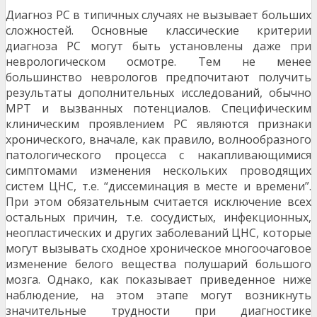
Диагноз PC в типичных случаях не вызы­вает больших
сложностей. Основные классические критерии
диагноза PC могут быть установлены даже при
неврологическом осмотре. Тем не менее
большинство неврологов предпочитают получить
результаты дополнительных исследований, обыч­но
МРТ и вызванных потенциалов. Специфиче­ским
клиническим проявлением PC являются при­знаки
хронического, вначале, как правило, волно­образного
патологического процесса с накаплива­ющимися
симптомами изменения нескольких про­водящих
систем ЦНС, т.е. “диссеминация в месте и времени”.
При этом обязательным считается ис­ключение всех
остальных причин, т.е. сосудистых, инфекционных,
неопластических и других заболе­ваний ЦНС, которые
могут вызывать сходное хро­ническое многоочаговое
изменение белого веще­ства полушарий большого
мозга. Однако, как пока­зывает приведенное ниже
наблюдение, на этом этапе могут возникнуть
значительные трудности при диагностике