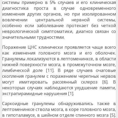
системы примерно в 5% случаев и его клиническая
диагно­стика проста в случае одновременного
изменения других органов, но при изолированном
вовлечении центральной нервной системы,
особенно если за­болевание протекает без четкой
неврологической симптоматики, диагноз связан со
значительными трудностями.
Поражение ЦНС клинически проявляется чаще всего
как изменения головного мозга и его оболочек.
Гранулемы локализуются в лептоменинксе, в области
нижней поверхности мозга, в промежуточном мозге,
лимбической доле [11]. В ряде случаев очаговые
скопления гранулем с по­ражением черепных нервов
могут имитировать рассеянный склероз [6]. В
некоторых случаях наблюдаются ухудшение памяти,
экстрапирамидные нарушения [1].
Саркоидные гранулемы обнаруживались также в
лептоменинксе ствола мозга, в коре го­ловного мозга,
в гипоталамусе, в шейном отделе спинного мозга [5].