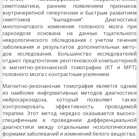
симптоматики, ранним появлением признаков
внутричерепной гипертензии и быстрым развитием
симптомов “выпадения”. Диагностика
многоочагового изменения головного мозга при
саркоидозе основана на данных тщательного
неврологического обследования с учетом течения
заболевания и результатов дополнительных мето­
дов исследования. Большинство исследователей
отдают предпочтение рентгеновской компьютер­ной
и магнитно-резонансной томографии (КТ и МРТ)
головного мозга с контрастным усилением.
Магнитно-резонансная томография явля­ется одним
из наиболее информативных методов диагностики
нейросаркоидоза, который позволяет также
контролировать эффективность проводимой
терапии. Этот метод нередко оказывается высоко­
специфичным в проведении дифференциальной
диагностики между отдельными нозологическими
формами заболеваний и изменений белого веще­ства.