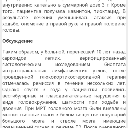
внутривенно капельно в суммарной дозе 3 г. Кро­ме
того, пациентка получала кавинтон, тиоктацид. В
результате лечения уменьшилась атаксия при
ходьбе, онемение в правой руке и правой поло­вине
головы.
Обсуждение
Таким образом, у больной, перенесшей 10 лет назад
саркоидоз легких, верифицированный
гистологическим исследованием биоптата
интраторакальных лимфатических узлов, после
прове­денной глюкокортикостероидной терапии
отмеча­лась ремиссия в течение нескольких лет.
Однако спустя 3 года у пациентки появились
вестибуляр­ные и глазодвигательные нарушения в
виде голо­вокружения, шаткости при ходьбе и
двоения. При МРТ головного мозга были выявлены
множествен­ные очаги в белом веществе полушарий
большого мозга и стволе мозга, имеющие
повышенный сиг­нал в режиме Т2. После очередного