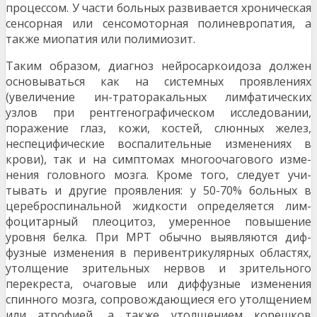
процессом. У части больных развивается хроническая
сенсор­ная или сенсомоторная полиневропатия, а
также миопатия или полимиозит.
Таким образом, диагноз нейросаркоидоза должен
основываться как на системных проявле­ниях
(увеличение ин-траторакальных лимфатиче­ских
узлов при рентгенографическом исследова­нии,
поражение глаз, кожи, костей, слюнных желез,
неспецифические воспалительные изменениях в
крови), так и на симптомах многоочагового изме­
нения головного мозга. Кроме того, следует учи­
тывать и другие проявления: у 50-70% больных в
цереброспинальной жидкости определяется лим­
фоцитарный плеоцитоз, умеренное повышение
уровня белка. При МРТ обычно выявляются диф­
фузные изменения в перивентрикулярных обла­стях,
утолщение зрительных нервов и зрительного
перекреста, очаговые или диффузные изменения
спинного мозга, сопровождающиеся его утолще­нием
или атрофией, а также утолщением кореш­ков