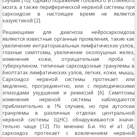
случаях [10]. Однако поражение головного и спин­ного
мозга, а также периферической нервной си­стемы при
саркоидозе в настоящее время не яв­ляется
казуистикой [2].
Решающими для диагноза нейросаркоидоза
являются известные органные проявления, та­кие как
увеличение интраторакальных лимфатиче­ских узлов,
глазные симптомы, увеличение около­ушных желез,
изменения кожи, отрицательная проба с
туберкулином, типичные саркоидозные гранулемы в
биоптатах лимфатических узлов, лег­ких, кожи, мышц.
Саркоидоз нервной системы про­текает или
медленно, прогредиентно, или с перио­дическими
эпизодами ухудшения и ремиссий [6]. Симптомы
изменения нервной системы наблюда­ются
приблизительно в 1% случаев, но при ауто­псии
гранулемы в различных отделах центральной
нервной системы (ЦНС) обнаруживаются значи­
тельно чаще [12]. По мнению Б.и. Но е! а1. [4],
саркоидоз протекает с вовлечением нервной