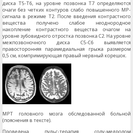
диска Т5-Т6, на уровне позвонка Т7 определяются
очаги без четких контуров слабо повышенного MP-
сигнала в режиме Т2. После введения контрастного
вещества получено слабое неоднородное
накопление контрастного вещества очагом на
уровне зубовидного отростка позвонка С2. На уровне
межпозвоночного диска С5-С6 вы­является
правосторонняя парамедиальная грыжа размером
0,5 см, компримирующая правый нерв­ный корешок.
МРТ головного мозга обследованной боль­ной
(пояснения в тексте).
Проведена пульс-терапия солу-медролом