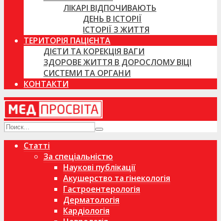
ЛІКАРІ ВІДПОЧИВАЮТЬ
ДЕНЬ В ІСТОРІЇ
ІСТОРІЇ З ЖИТТЯ
ТЕРИТОРІЯ ПАЦІЄНТА
ДІЄТИ ТА КОРЕКЦІЯ ВАГИ
ЗДОРОВЕ ЖИТТЯ В ДОРОСЛОМУ ВІЦІ
СИСТЕМИ ТА ОРГАНИ
КОНТАКТИ
Статті
За спеціальністю
Наукові публікації
Акушерство та гінекологія
Гастроентерологія
Дерматологія
Кардіологія