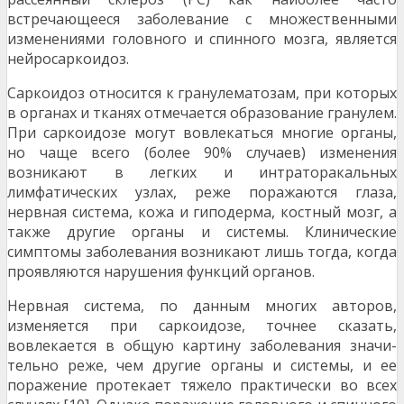
встречающееся заболевание с множественными
изменениями головного и спинного мозга, являет­ся
нейросаркоидоз.
Саркоидоз относится к гранулематозам, при которых
в органах и тканях отмечается обра­зование гранулем.
При саркоидозе могут вовле­каться многие органы,
но чаще всего (более 90% случаев) изменения
возникают в легких и интраторакальных
лимфатических узлах, реже поражают­ся глаза,
нервная система, кожа и гиподерма, костный мозг, а
также другие органы и системы. Клинические
симптомы заболевания возникают лишь тогда, когда
проявляются нарушения функ­ций органов.
Нервная система, по данным многих авто­ров,
изменяется при саркоидозе, точнее сказать,
вовлекается в общую картину заболевания значи­
тельно реже, чем другие органы и системы, и ее
поражение протекает тяжело практически во всех