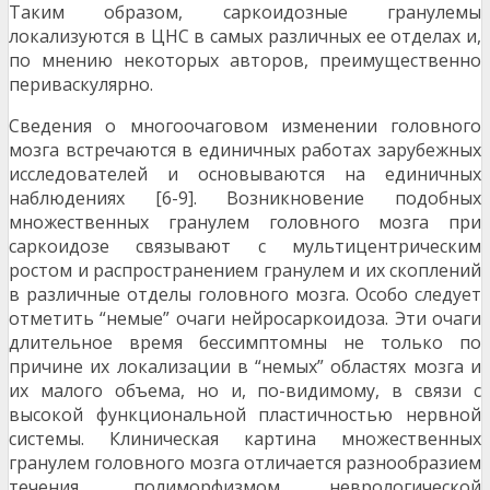
Таким образом, саркоидозные гранулемы
локализуются в ЦНС в самых различ­ных ее отделах и,
по мнению некоторых авторов, преимущественно
периваскулярно.
Сведения о многоочаговом изменении го­ловного
мозга встречаются в единичных работах зарубежных
исследователей и основываются на единичных
наблюдениях [6-9]. Возникновение по­добных
множественных гранулем головного мозга при
саркоидозе связывают с мультицентрическим
ростом и распространением гранулем и их скопле­ний
в различные отделы головного мозга. Особо следует
отметить “немые” очаги нейросаркоидоза. Эти очаги
длительное время бессимптомны не только по
причине их локализации в “немых” обла­стях мозга и
их малого объема, но и, по-видимому, в связи с
высокой функциональной пластичностью нервной
системы. Клиническая картина множе­ственных
гранулем головного мозга отличается разнообразием
течения, полиморфизмом невро­логической