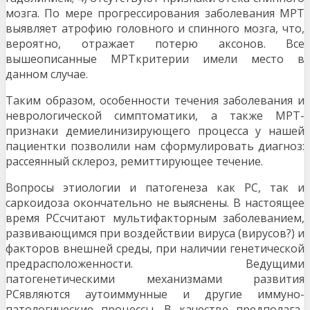
мозга. По мере прогрес­сирования заболевания МРТ
выявляет атрофию головного и спинного мозга, что,
вероятно, отра­жает потерю аксонов. Все
вышеописанные МРТкритерии имели место в
данном случае.
Таким образом, особенности течения за­болевания и
неврологической симптоматики, а также МРТ-
признаки демиелинизирующего про­цесса у нашей
пациентки позволили нам сформу­лировать диагноз:
рассеянный склероз, ремиттирующее течение.
Вопросы этиологии и патогенеза как PC, так и
саркоидоза окончательно не выяснены. В настоящее
время PCсчитают мультифакторным заболеванием,
развивающимся при воздействии вируса (вирусов?) и
факторов внешней среды, при наличии генетической
предрасположенности. Ве­дущими
патогенетическими механизмами разви­тия
PCявляются аутоиммунные и другие иммуно­
патологические процессы. В качестве предполага­