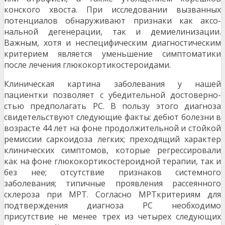
конского хвоста. При исследовании вызванных
потенциалов обнаруживают признаки как аксо­
нальной дегенерации, так и демиелинизации.
Важным, хотя и неспецифическим диагностиче­ским
критерием является уменьшение симптома­тики
после лечения глюкокортикостероидами.
Клиническая картина заболевания у нашей
пациентки позволяет с убедительной достоверно­
стью предполагать РС. В пользу этого диагноза
свидетельствуют следующие факты: дебют болез­ни в
возрасте 44 лет на фоне продолжительной и стойкой
ремиссии саркоидоза легких; преходящий характер
клинических симптомов, которые регрес­сировали
как на фоне глюкокортикостероидной терапии, так и
без нее; отсутствие признаков си­стемного
заболевания; типичные проявления рас­сеянного
склероза при МРТ. Согласно МРТкритериям для
подтверждения диагноза РС необ­ходимо
присутствие не менее трех из четырех следующих