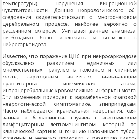
температуры), нарушения вибрационной
чувствительности. Данные неврологического об­
следования свидетельствовали о многоочаговом
церебральном процессе, наиболее вероятно о
рассеянном склерозе. Учитывая данные анамнеза,
необходимо было исключить и возможность
нейросаркоидоза.
Известно, что поражение ЦНС при нейросаркоидозе
обусловлено развитием единичных или
множественных гранулем в головном и спин­ном
мозге, саркоидным ангиитом, вызывающим
транзиторные ишемические атаки,
интрацеребральные кровоизлияния, инфаркты мозга.
Эти изменения приводят к вариабельной очаговой
неврологической симптоматике, эпиприпадкам.
Часто наблюдается краниальная невропатия, свя­
занная в большинстве случаев с асептическим
лимфоцитарным лептоменингитом, который по
клинической картине и течению напоминает тубер­
кулезный и нередко приводит к развитию гидро­