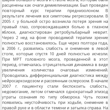
расценены как очаги демиелинизации. Был проведен
повторный курс терапии преднизолоном. В
результате лечения все симптомы регрессиро­вали. В
2005 г. у больной остро возникла потеря зрения на
правый глаз, сопровождавшаяся болью в глазном
яблоке, диагностирован ретробульбарный неврит.
Через 2 нед на фоне проводимой те­рапии зрение
полностью восстановилось. Еще че­рез полтора года,
в 2006 г., развились слабость и онемение в левой
стопе, которые спустя 10 дней полностью исчезли.
При МРТ головного мозга, проведенной в этот
период, отмечалась отрица­тельная динамика в виде
увеличения количества очаговых изменений.
Проводилась дифференци­альная диагностика между
нейросаркоидозом и рассеянным склерозом. В начале
2007 г. пациент­ку стали беспокоить слабость,
недомогание, летом отмечался однократный эпизод
утраты сознания по типу обморока. Чуть позже
появились неустой­чивость при ходьбе, онемение в
правой руке и в области темени и затылка справа. На