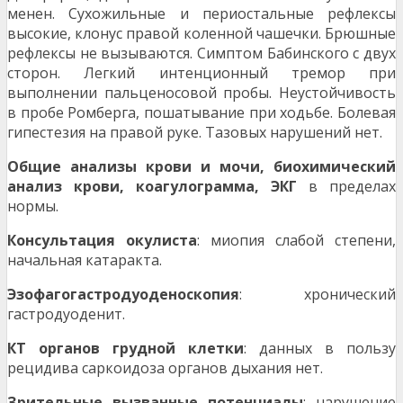
менен. Сухожильные и периостальные рефлексы
высокие, клонус правой коленной чашечки. Брюш­ные
рефлексы не вызываются. Симптом Бабинского с двух
сторон. Легкий интенционный тремор при
выполнении пальценосовой пробы. Неустойчи­вость
в пробе Ромберга, пошатывание при ходьбе. Болевая
гипестезия на правой руке. Тазовых нарушений нет.
Общие анализы крови и мочи, биохими­ческий
анализ крови, коагулограмма, ЭКГ
в пределах
нормы.
Консультация окулиста
: миопия слабой степени,
начальная катаракта.
Эзофагогастродуоденоскопия
: хрониче­ский
гастродуоденит.
КТ органов грудной клетки
: данных в пользу
рецидива саркоидоза органов дыхания нет.
Зрительные вызванные потенциалы
: нарушение