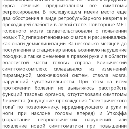
курса лечения преднизолоном все симптомы
регрессировали. В последующем имели место еще
два обострения в виде ретробульбарного неврита и
преходящей слабости в левой стопе. Повторные МРТ
головного мозга свидетельствовали о появлении
новых Т2_гиперинтенсивных очагов и расценивались
как очаги демиелинизации. За несколько месяцев до
поступления в стационар вновь возникло наруше­ние
походки, а также онемение в правой руке и в области
волосистой части головы справа. Клини­ческий
симптомокомплекс складывался из изме­нений
пирамидной, мозжечковой систем, ствола мозга,
нарушений чувствительности. При этом на всем
протяжении болезни не выявлялось рас­стройств
функций тазовых органов, отсутствовали симптомы
Лермитта (ощущение прохождения “электрического
тока” по позвоночнику, иррадиирующего в руки и
ноги при наклоне головы вперед) и Утхоффа
(нарастание неврологических наруше­ний или
появление новой симптоматики при по­вышении