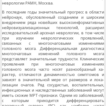
неврологии РАМН, Москва.
В последние годы значительный прогресс в области
нейронаук, обусловленный созданием и широким
внедрением ряда новейших высокоин­формативных
нейровизуализационных техноло­гий, расширил
исследовательский арсенал невро­логии, в том числе
при изучении неврологических проявлений,
связанных с многоочаговыми измене­ниями
головного мозга. Дифференциальная диа­гностика
многоочаговых изменений головного моз­га
представляет значительные трудности. Клини­ческие
проявления при многоочаговых изменениях
головного мозга часто носят разнообразный ха­
рактер, отличаются динамичностью симптомов и
зависят в значительной мере от размеров и лока­
лизации очагов. Ряд сосудистых, воспалительных,
инфекционных и наследственных заболеваний могут
иметь схожие МРТ-признаки. Одним из за­болеваний,
с которым приходится дифференциро­вать
рассеянный склероз (РС) как наиболее часто