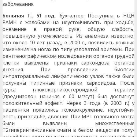
заболевания.
Больная Г., 51 год,
бухгалтер. Поступила в НЦН
РАМН с жалобами на неустойчивость при ходьбе,
онемение в правой руке, общую слабость,
повышенную утомляемость. Из анамнеза извест­но,
что около 10 лет назад, в 2000 г., появились кожные
изменения на ногах по типу узловатой эри­темы. При
рентгенографическом исследовании органов грудной
клетки выявлены признаки саркоидоза органов
дыхания. При проведении биопсии
интраторакальных лимфатических узлов также были
получены типичные признаки саркоидоза. После
курса глюкокортикостероидной терапии
(преднизолон начиная с 60 мг/сут) был достигнут
положительный эффект. Через 3 года (в 2003 г.) у
пациентки появились головокружение, неустойчи­
вость при ходьбе, двоение. При МРТ головного мозга
были выявлены множественные
Т2гиперинтенсивные очаги в белом веществе полу­
шарий большого мозга и стволе мозга, которые были