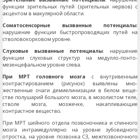
функции зрительных путей (зритель­ных нервов) с
акцентом в макулярной области.
Соматосенсорные вызванные потенци­алы
:
нарушение функции быстропроводящих пу­тей на
стволовокорковом уровне.
Слуховые вызванные потенциалы
: нарушение
функции слуховых структур на медулло-понто-
мезенцефальном уровне слева.
При МРТ головного мозга
с внутривен­ным
контрастированием (рисунок) выявлены мно­
жественные очаги демиелинизации в белом веще­
стве полушарий большого мозга, в мозолистом теле,
стволе мозга, мозжечке, накапливающие
контрастное вещество.
При МРТ шейного отдела позвоночника и спинного
мозга интрамедуллярно на уровне зубовидного
отростка, на уровне позвонка СЗ, межпозвоночного