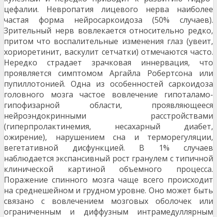
цефалии. Невропатия лицевого нерва наиболее
частая форма нейросаркоидоза (50% случаев).
Зрительный нерв вовлекается относительно ред­ко,
притом что воспалительные изменения глаз (увеит,
хориоретинит, васкулит сетчатки) отмеча­ются часто.
Нередко страдает зрачковая иннерва­ция, что
проявляется симптомом Аргайла Роберт­сона или
пупиллотонией. Одна из особенностей саркоидоза
головного мозга частое вовлечение гипоталамо-
гипофизарной области, проявляющее­ся
нейроэндокринными расстройствами
(гиперпролактинемия, несахарный диабет,
ожирение), нарушением сна и терморегуляции,
вегетативной дисфункцией. В 1% случаев
наблюдается экспан­сивный рост гранулем с типичной
клинической картиной объемного процесса.
Поражение спинно­го мозга чаще всего происходит
на среднешейном и грудном уровне. Оно может быть
связано с во­влечением мозговых оболочек или
ограниченным и диффузным интрамедуллярным