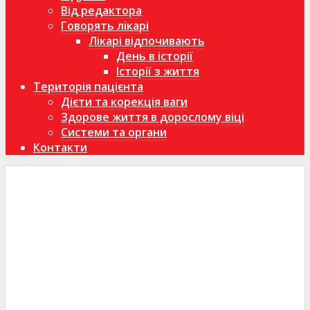
Від редактора
Говорять лікарі
Лікарі відпочивають
День в історії
Історії з життя
Територія пацієнта
Дієти та корекція ваги
Здорове життя в дорослому віці
Системи та органи
Контакти