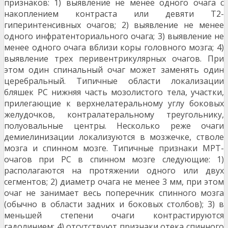
признаков: 1) выявление не менее од­ного очага с
накоплением контраста или девяти Т2-
гиперинтенсивных очагов; 2) выявление не ме­нее
одного инфратенториального очага; 3) выяв­ление не
менее одного очага вблизи коры головно­го мозга; 4)
выявление трех перивентрикулярных очагов. При
этом один спинальный очаг может за­менять один
церебральный. Типичные области локализации
бляшек РС нижняя часть мозоли­стого тела, участки,
прилегающие к верхнелате­ральному углу боковых
желудочков, контралате­ральному треугольнику,
полуовальные центры. Несколько реже очаги
демиелинизации локализу­ются в мозжечке, стволе
мозга и спинном мозге. Типичные признаки МРТ-
очагов при РС в спинном мозге следующие: 1)
располагаются на протяже­нии одного или двух
сегментов; 2) диаметр очага не менее 3 мм, при этом
очаг не занимает весь поперечник спинного мозга
(обычно в области задних и боковых столбов); 3) в
меньшей степени очаги контрастируются
гадолинием; 4) отсутствуют признаки отека спинного