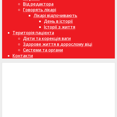
Від редактора
Говорять лікарі
Лікарі відпочивають
День в історії
Історії з життя
Територія пацієнта
Дієти та корекція ваги
Здорове життя в дорослому віці
Системи та органи
Контакти