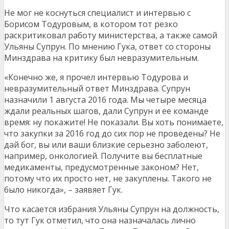
Не мог не коснуться специалист и интервью с
Борисом Тодуровым, в котором тот резко
раскритиковал работу министерства, а также самой
Ульяны Супрун. По мнению Гука, ответ со стороны
Минздрава на критику был невразумительным.
«Конечно же, я прочел интервью Тодурова и
невразумительный ответ Минздрава. Супрун
назначили 1 августа 2016 года. Мы четыре месяца
ждали реальных шагов, дали Супрун и ее команде
время: ну покажите! Не показали. Вы хоть понимаете,
что закупки за 2016 год до сих пор не проведены? Не
дай бог, вы или ваши близкие серьезно заболеют,
например, онкологией. Получите вы бесплатные
медикаменты, предусмотренные законом? Нет,
потому что их просто нет, не закуплены. Такого не
было никогда», – заявяет Гук.
Что касается избрания Ульяны Супрун на должность,
то тут Гук отметил, что она назначалась лично