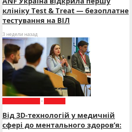
ANF Україна відкрила першу
клініку Test & Treat — безоплатне
тестування на ВІЛ
3 недели назад
ВИБІР РЕДАКЦІЇ
•
НОВИНИ
Від 3D-технологій у медичній
сфері до ментального здоров’я: