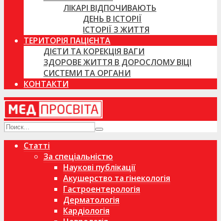
ЛІКАРІ ВІДПОЧИВАЮТЬ
ДЕНЬ В ІСТОРІЇ
ІСТОРІЇ З ЖИТТЯ
ТЕРИТОРІЯ ПАЦІЄНТА
ДІЄТИ ТА КОРЕКЦІЯ ВАГИ
ЗДОРОВЕ ЖИТТЯ В ДОРОСЛОМУ ВІЦІ
СИСТЕМИ ТА ОРГАНИ
КОНТАКТИ
Статті
За спеціальністю
Наукові публікації
Акушерство та гінекологія
Гастроентерологія
Дерматологія
Кардіологія