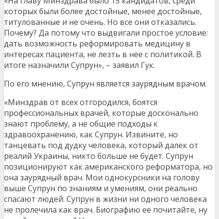
«На главу Минздрава было 15 кандидатов, среди
которых были более достойные, менее достойные,
титулованные и не очень. Но все они отказались.
Почему? Да потому что выдвигали простое условие:
дать возможность реформировать медицину в
интересах пациента, не лезть в нее с политикой. В
итоге назначили Супрун», – заявил Гук.
По его мнению, Супрун является заурядным врачом.
«Минздрав от всех отгородился, боятся
профессиональных врачей, которые досконально
знают проблему, а не общие подходы к
здравоохранению, как Супрун. Извините, но
танцевать под дудку человека, который далек от
реалий Украины, никто больше не будет. Супрун
позиционируют как американского реформатора, но
она заурядный врач. Мои однокурсники на голову
выше Супрун по знаниям и умениям, они реально
спасают людей. Супрун в жизни ни одного человека
не пролечила как врач. Биографию ее почитайте, ну