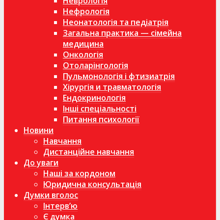
Неврологія
Нефрологія
Неонатологія та педіатрія
Загальна практика — сімейна
медицина
Онкологія
Отоларінгологія
Пульмонологія і фтизиатрія
Хірургія и травматологія
Ендокринологія
Інші спеціальності
Питання психології
Новини
Навчання
Дистанційне навчання
До уваги
Наші за кордоном
Юридична консультація
Думки вголос
Інтерв’ю
Є думка