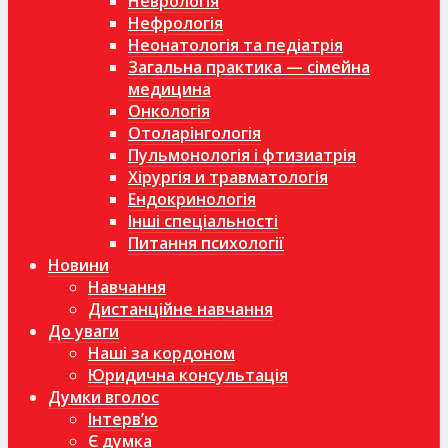
Неврологія
Нефрологія
Неонатологія та педіатрія
Загальна практика — сімейна
медицина
Онкологія
Отоларінгологія
Пульмонологія і фтизиатрія
Хірургія и травматологія
Ендокринологія
Інші спеціальності
Питання психології
Новини
Навчання
Дистанційне навчання
До уваги
Наші за кордоном
Юридична консультація
Думки вголос
Інтерв’ю
Є думка