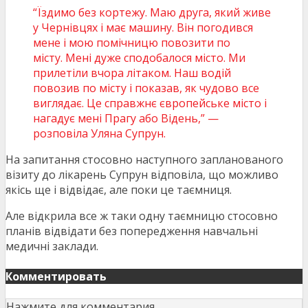
“Їздимо без кортежу. Маю друга, який живе
у Чернівцях і має машину. Він погодився
мене і мою помічницю повозити по
місту. Мені дуже сподобалося місто. Ми
прилетіли вчора літаком. Наш водій
повозив по місту і показав, як чудово все
виглядає. Це справжнє європейське місто і
нагадує мені Прагу або Відень,” —
розповіла Уляна Супрун.
На запитання стосовно наступного запланованого
візиту до лікарень Супрун відповіла, що можливо
якісь ще і відвідає, але поки це таємниця.
Але відкрила все ж таки одну таємницю стосовно
планів відвідати без попередження навчальні
медичні заклади.
Комментировать
Нажмите для комментария