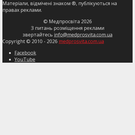
Матеріали, відмічені знаком ®, публікуються на
правах реклами.
© Медпросвіта
2026
З питань розміщення реклами
звертайтесь
info@medprosvita.com.ua
Copyright © 2010 -
2026
medprosvita.com.ua
Facebook
YouTube