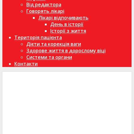
Від редактора
Говорять лікарі
Лікарі відпочивають
День в історії
Історії з життя
Територія пацієнта
Дієти та корекція ваги
Здорове життя в дорослому віці
Системи та органи
Контакти