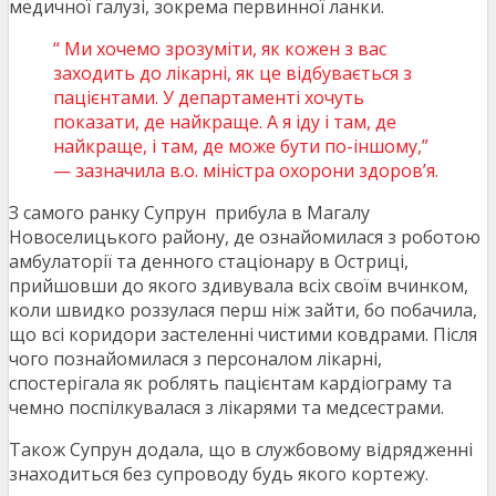
медичної галузі, зокрема первинної ланки.
“ Ми хочемо зрозуміти, як кожен з вас
заходить до лікарні, як це відбувається з
пацієнтами. У департаменті хочуть
показати, де найкраще. А я іду і там, де
найкраще, і там, де може бути по-іншому,”
— зазначила в.о. міністра охорони здоров’я.
З самого ранку Супрун прибула в Магалу
Новоселицького району, де ознайомилася з роботою
амбулаторії та денного стаціонару в Остриці,
прийшовши до якого здивувала всіх своїм вчинком,
коли швидко роззулася перш ніж зайти, бо побачила,
що всі коридори застеленні чистими ковдрами. Після
чого познайомилася з персоналом лікарні,
спостерігала як роблять пацієнтам кардіограму та
чемно поспілкувалася з лікарями та медсестрами.
Також Супрун додала, що в службовому відрядженні
знаходиться без супроводу будь якого кортежу.