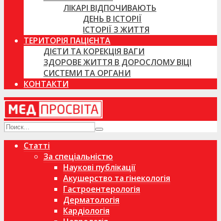
ЛІКАРІ ВІДПОЧИВАЮТЬ
ДЕНЬ В ІСТОРІЇ
ІСТОРІЇ З ЖИТТЯ
ТЕРИТОРІЯ ПАЦІЄНТА
ДІЄТИ ТА КОРЕКЦІЯ ВАГИ
ЗДОРОВЕ ЖИТТЯ В ДОРОСЛОМУ ВІЦІ
СИСТЕМИ ТА ОРГАНИ
КОНТАКТИ
Статті
За спеціальністю
Наукові публікації
Акушерство та гінекологія
Гастроентерологія
Дерматологія
Кардіологія