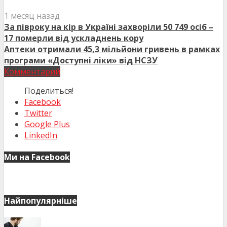
1 месяц назад
За півроку на кір в Україні захворіли 50 749 осіб –
17 померли від ускладнень кору
Аптеки отримали 45,3 мільйони гривень в рамках
програми «Доступні ліки» від НСЗУ
Комментарий
Поделиться!
Facebook
Twitter
Google Plus
LinkedIn
Ми на Facebook
Найпопулярніше