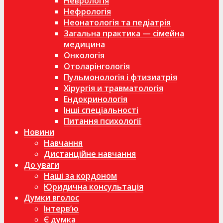
Неврологія
Нефрологія
Неонатологія та педіатрія
Загальна практика — сімейна
медицина
Онкологія
Отоларінгологія
Пульмонологія і фтизиатрія
Хірургія и травматологія
Ендокринологія
Інші спеціальності
Питання психології
Новини
Навчання
Дистанційне навчання
До уваги
Наші за кордоном
Юридична консультація
Думки вголос
Інтерв’ю
Є думка