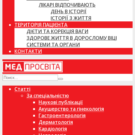
ЛІКАРІ ВІДПОЧИВАЮТЬ
ДЕНЬ В ІСТОРІЇ
ІСТОРІЇ З ЖИТТЯ
ТЕРИТОРІЯ ПАЦІЄНТА
ДІЄТИ ТА КОРЕКЦІЯ ВАГИ
ЗДОРОВЕ ЖИТТЯ В ДОРОСЛОМУ ВІЦІ
СИСТЕМИ ТА ОРГАНИ
КОНТАКТИ
Статті
За спеціальністю
Наукові публікації
Акушерство та гінекологія
Гастроентерологія
Дерматологія
Кардіологія