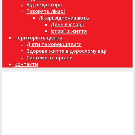
Від редактора
Говорять лікарі
Лікарі відпочивають
День в історії
Історії з життя
Територія пацієнта
Дієти та корекція ваги
Здорове життя в дорослому віці
Системи та органи
Контакти