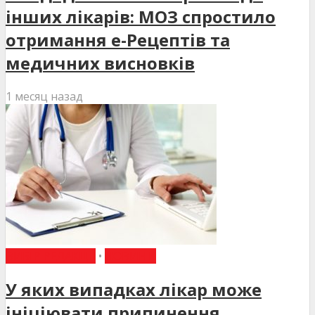
інших лікарів: МОЗ спростило
отримання е-Рецептів та
медичних висновків
1 месяц назад
ВИБІР РЕДАКЦІЇ
•
НОВИНИ
У яких випадках лікар може
ініціювати припинення