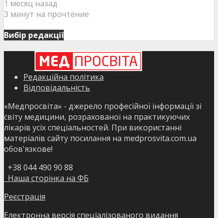
1 месяц назад
3 минут на прочтение
Вибір редакції
Редакційна політика
Відповідальність
«Медпросвіта» - джерело професійної інформації зі
світу медицини, розрахованої на практикуючих
лікарів усіх спеціальностей. При використанні
матеріалів сайту посилання на medprosvita.com.ua
обов'язкове!
+38 044 490 90 88
Наша сторінка на ФБ
Реєстрація
Електронна версія спеціалізованого видання