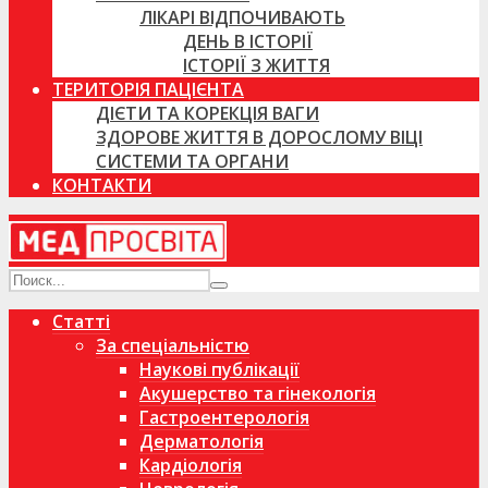
ЛІКАРІ ВІДПОЧИВАЮТЬ
ДЕНЬ В ІСТОРІЇ
ІСТОРІЇ З ЖИТТЯ
ТЕРИТОРІЯ ПАЦІЄНТА
ДІЄТИ ТА КОРЕКЦІЯ ВАГИ
ЗДОРОВЕ ЖИТТЯ В ДОРОСЛОМУ ВІЦІ
СИСТЕМИ ТА ОРГАНИ
КОНТАКТИ
Статті
За спеціальністю
Наукові публікації
Акушерство та гінекологія
Гастроентерологія
Дерматологія
Кардіологія