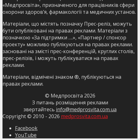
«Медпросвіта», призначеного для працівників сфери
охорони здоров’я, фармакології та медичних установ.
Матеріали, що містять позначку Прес-реліз, можуть
бути опубліковані на правах реклами. Матеріали з
позначкою «За підтримки ….», «Партнер / спонсор
проекту» можливо публікуються на правах реклами.
засновані на змісті прес-конференцій, круглих столів,
прес-релізів, і можуть публікуватися на правах
реклами.
Матеріали, відмічені знаком ®, публікуються на
правах реклами.
© Медпросвіта
2026
З питань розміщення реклами
звертайтесь
info@medprosvita.com.ua
Copyright © 2010 -
2026
medprosvita.com.ua
Facebook
YouTube