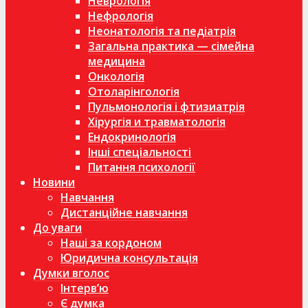
Неврологія
Нефрологія
Неонатологія та педіатрія
Загальна практика — сімейна
медицина
Онкологія
Отоларінгологія
Пульмонологія і фтизиатрія
Хірургія и травматологія
Ендокринологія
Інші спеціальності
Питання психології
Новини
Навчання
Дистанційне навчання
До уваги
Наші за кордоном
Юридична консультація
Думки вголос
Інтерв’ю
Є думка