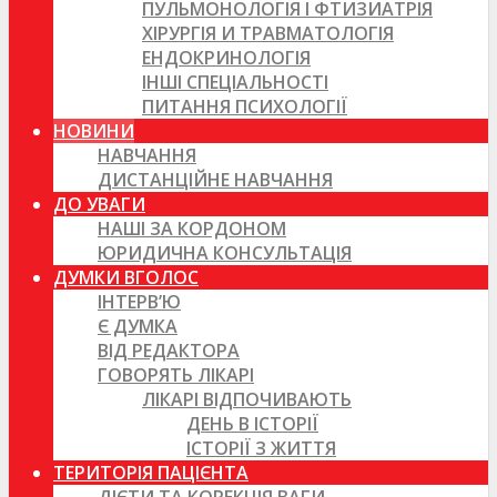
ПУЛЬМОНОЛОГІЯ І ФТИЗИАТРІЯ
ХІРУРГІЯ И ТРАВМАТОЛОГІЯ
ЕНДОКРИНОЛОГІЯ
ІНШІ СПЕЦІАЛЬНОСТІ
ПИТАННЯ ПСИХОЛОГІЇ
НОВИНИ
НАВЧАННЯ
ДИСТАНЦІЙНЕ НАВЧАННЯ
ДО УВАГИ
НАШІ ЗА КОРДОНОМ
ЮРИДИЧНА КОНСУЛЬТАЦІЯ
ДУМКИ ВГОЛОС
ІНТЕРВ’Ю
Є ДУМКА
ВІД РЕДАКТОРА
ГОВОРЯТЬ ЛІКАРІ
ЛІКАРІ ВІДПОЧИВАЮТЬ
ДЕНЬ В ІСТОРІЇ
ІСТОРІЇ З ЖИТТЯ
ТЕРИТОРІЯ ПАЦІЄНТА