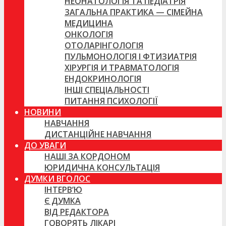
НЕОНАТОЛОГІЯ ТА ПЕДІАТРІЯ
ЗАГАЛЬНА ПРАКТИКА — СІМЕЙНА
МЕДИЦИНА
ОНКОЛОГІЯ
ОТОЛАРІНГОЛОГІЯ
ПУЛЬМОНОЛОГІЯ І ФТИЗИАТРІЯ
ХІРУРГІЯ И ТРАВМАТОЛОГІЯ
ЕНДОКРИНОЛОГІЯ
ІНШІ СПЕЦІАЛЬНОСТІ
ПИТАННЯ ПСИХОЛОГІЇ
НОВИНИ
НАВЧАННЯ
ДИСТАНЦІЙНЕ НАВЧАННЯ
ДО УВАГИ
НАШІ ЗА КОРДОНОМ
ЮРИДИЧНА КОНСУЛЬТАЦІЯ
ДУМКИ ВГОЛОС
ІНТЕРВ’Ю
Є ДУМКА
ВІД РЕДАКТОРА
ГОВОРЯТЬ ЛІКАРІ