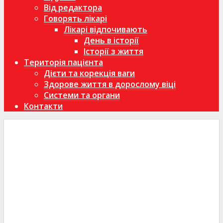
Від редактора
Говорять лікарі
Лікарі відпочивають
День в історії
Історії з життя
Територія пацієнта
Дієти та корекція ваги
Здорове життя в дорослому віці
Системи та органи
Контакти