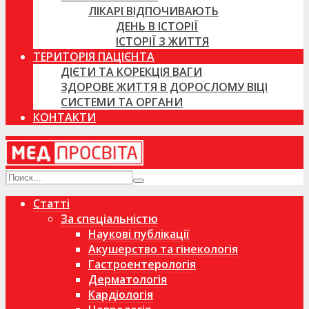
ЛІКАРІ ВІДПОЧИВАЮТЬ
ДЕНЬ В ІСТОРІЇ
ІСТОРІЇ З ЖИТТЯ
ТЕРИТОРІЯ ПАЦІЄНТА
ДІЄТИ ТА КОРЕКЦІЯ ВАГИ
ЗДОРОВЕ ЖИТТЯ В ДОРОСЛОМУ ВІЦІ
СИСТЕМИ ТА ОРГАНИ
КОНТАКТИ
Статті
За спеціальністю
Наукові публікації
Акушерство та гінекологія
Гастроентерологія
Дерматологія
Кардіологія