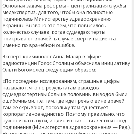
Основная задача реформы – централизация службы
медэкспертиз, для того, чтобы она полностью
подчинялась Министерству здравоохранения
Украины. Вызвано это тем, что повысилось
количество случаев, когда судмедэксперты
прикрывают врачей, в случае смерти пациента
именно по врачебной ошибке.
Эксперт криминолог Анна Маляр в эфире
радиостанции Голос Столицы объяснила инициативу
Ольги Богомолец следующим образом:
«По последним исследованиям, страшные цифры
называют, что по результатам выводов
судмедэкспертизы больше половины выводов были
ошибочными, т.е. там, где идет речь о вине врачей,
там ее скрывают, поскольку там существует
корпоративное единство. Поэтому правильно, что
нужно искать пути, и один из них — вывести из-под
подчинения (Министерства здравоохранения — Ред.).
Не получится — не нужно этого бояться, а искать