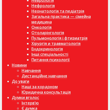
Неврологія
Нефрологія
Неонатологія та педіатрія
Загальна практика — сімейна
медицина
Онкологія
Отоларінгологія
Пульмонологія і фтизиатрія
Хірургія и травматологія
Ендокринологія
Інші спеціальності
Питання психології
Новини
Навчання
Дистанційне навчання
До уваги
Наші за кордоном
Юридична консультація
Думки вголос
Інтерв’ю
Є думка