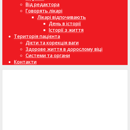
Від редактора
Говорять лікарі
Лікарі відпочивають
День в історії
Історії з життя
Територія пацієнта
Дієти та корекція ваги
Здорове життя в дорослому віці
Системи та органи
Контакти